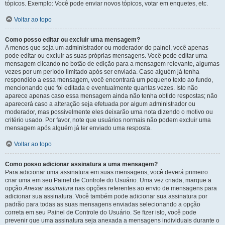
tópicos. Exemplo: Você pode enviar novos tópicos, votar em enquetes, etc.
Voltar ao topo
Como posso editar ou excluir uma mensagem?
A menos que seja um administrador ou moderador do painel, você apenas
pode editar ou excluir as suas próprias mensagens. Você pode editar uma
mensagem clicando no botão de edição para a mensagem relevante, algumas
vezes por um período limitado após ser enviada. Caso alguém já tenha
respondido a essa mensagem, você encontrará um pequeno texto ao fundo,
mencionando que foi editada e eventualmente quantas vezes. Isto não
aparece apenas caso essa mensagem ainda não tenha obtido respostas; não
aparecerá caso a alteração seja efetuada por algum administrador ou
moderador, mas possivelmente eles deixarão uma nota dizendo o motivo ou
critério usado. Por favor, note que usuários normais não podem excluir uma
mensagem após alguém já ter enviado uma resposta.
Voltar ao topo
Como posso adicionar assinatura a uma mensagem?
Para adicionar uma assinatura em suas mensagens, você deverá primeiro
criar uma em seu Painel de Controle do Usuário. Uma vez criada, marque a
opção
Anexar assinatura
nas opções referentes ao envio de mensagens para
adicionar sua assinatura. Você também pode adicionar sua assinatura por
padrão para todas as suas mensagens enviadas selecionando a opção
correta em seu Painel de Controle do Usuário. Se fizer isto, você pode
prevenir que uma assinatura seja anexada a mensagens individuais durante o