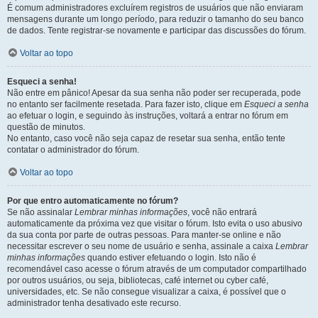
É comum administradores excluírem registros de usuários que não enviaram
mensagens durante um longo período, para reduzir o tamanho do seu banco
de dados. Tente registrar-se novamente e participar das discussões do fórum.
Voltar ao topo
Esqueci a senha!
Não entre em pânico! Apesar da sua senha não poder ser recuperada, pode
no entanto ser facilmente resetada. Para fazer isto, clique em
Esqueci a senha
ao efetuar o login, e seguindo às instruções, voltará a entrar no fórum em
questão de minutos.
No entanto, caso você não seja capaz de resetar sua senha, então tente
contatar o administrador do fórum.
Voltar ao topo
Por que entro automaticamente no fórum?
Se não assinalar
Lembrar minhas informações
, você não entrará
automaticamente da próxima vez que visitar o fórum. Isto evita o uso abusivo
da sua conta por parte de outras pessoas. Para manter-se online e não
necessitar escrever o seu nome de usuário e senha, assinale a caixa
Lembrar
minhas informações
quando estiver efetuando o login. Isto não é
recomendável caso acesse o fórum através de um computador compartilhado
por outros usuários, ou seja, bibliotecas, café internet ou cyber café,
universidades, etc. Se não consegue visualizar a caixa, é possível que o
administrador tenha desativado este recurso.