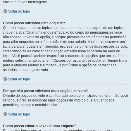
envio de novas mensagens.
Voltar ao topo
Como posso adicionar uma enquete?
Quando enviar um novo tópico ou editar a primeira mensagem de um tópico,
clique na aba “Criar uma enquete” abaixo do corpo da mensagem; se você
não conseguir ver esta opção, é porque provavelmente não possui permissão
para criar enquetes ou o tópico não é de sua autoria. Você deve escrever um
título para a enquete e em seguida, escrever pelo menos duas opções de voto,
certificando-se de colocar cada opção em uma linha separada na área de
texto. Você poderá também especificar o número de opções que um usuário
poderá selecionar ao votar em “Opções por usuário”, estipular um tempo limite
para a enquete (sendo 0 ilimitado), e por último a opção de permitir aos
usuários a mudança de voto.
Voltar ao topo
Por que não posso adicionar mais opções de voto?
O limite de opções de voto é configurado pelo administrador do fórum. Se você
sentir que precisa adicionar mais opções de voto do que a quantidade
permitida, contate o administrador.
Voltar ao topo
Como posso editar ou excluir uma enquete?
Da mesma forma que as mensagens, as enquetes apenas poderão ser