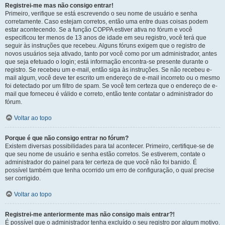
Registrei-me mas não consigo entrar!
Primeiro, verifique se está escrevendo o seu nome de usuário e senha
corretamente. Caso estejam corretos, então uma entre duas coisas podem
estar acontecendo. Se a função COPPA estiver ativa no fórum e você
especificou ter menos de 13 anos de idade em seu registro, você terá que
seguir às instruções que recebeu. Alguns fóruns exigem que o registro de
novos usuários seja ativado, tanto por você como por um administrador, antes
que seja efetuado o login; está informação encontra-se presente durante o
registro. Se recebeu um e-mail, então siga às instruções. Se não recebeu e-
mail algum, você deve ter escrito um endereço de e-mail incorreto ou o mesmo
foi detectado por um filtro de spam. Se você tem certeza que o endereço de e-
mail que forneceu é válido e correto, então tente contatar o administrador do
fórum.
Voltar ao topo
Porque é que não consigo entrar no fórum?
Existem diversas possibilidades para tal acontecer. Primeiro, certifique-se de
que seu nome de usuário e senha estão corretos. Se estiverem, contate o
administrador do painel para ter certeza de que você não foi banido. É
possível também que tenha ocorrido um erro de configuração, o qual precise
ser corrigido.
Voltar ao topo
Registrei-me anteriormente mas não consigo mais entrar?!
É possível que o administrador tenha excluído o seu registro por algum motivo.