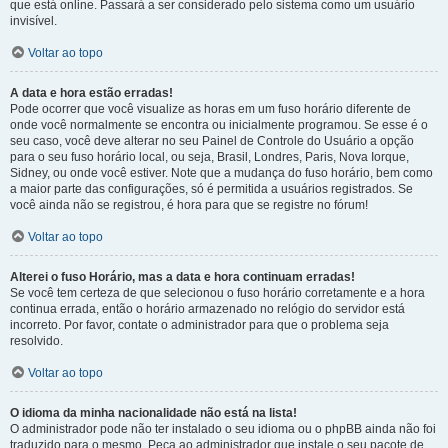
que está online. Passará a ser considerado pelo sistema como um usuário
invisível.
Voltar ao topo
A data e hora estão erradas!
Pode ocorrer que você visualize as horas em um fuso horário diferente de
onde você normalmente se encontra ou inicialmente programou. Se esse é o
seu caso, você deve alterar no seu Painel de Controle do Usuário a opção
para o seu fuso horário local, ou seja, Brasil, Londres, Paris, Nova Iorque,
Sidney, ou onde você estiver. Note que a mudança do fuso horário, bem como
a maior parte das configurações, só é permitida a usuários registrados. Se
você ainda não se registrou, é hora para que se registre no fórum!
Voltar ao topo
Alterei o fuso Horário, mas a data e hora continuam erradas!
Se você tem certeza de que selecionou o fuso horário corretamente e a hora
continua errada, então o horário armazenado no relógio do servidor está
incorreto. Por favor, contate o administrador para que o problema seja
resolvido.
Voltar ao topo
O idioma da minha nacionalidade não está na lista!
O administrador pode não ter instalado o seu idioma ou o phpBB ainda não foi
traduzido para o mesmo. Peça ao administrador que instale o seu pacote de