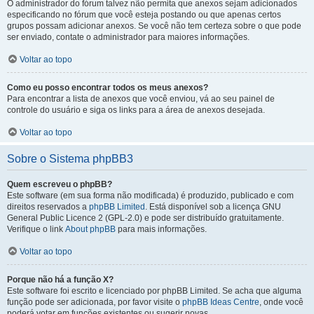
O administrador do fórum talvez não permita que anexos sejam adicionados
especificando no fórum que você esteja postando ou que apenas certos
grupos possam adicionar anexos. Se você não tem certeza sobre o que pode
ser enviado, contate o administrador para maiores informações.
Voltar ao topo
Como eu posso encontrar todos os meus anexos?
Para encontrar a lista de anexos que você enviou, vá ao seu painel de
controle do usuário e siga os links para a área de anexos desejada.
Voltar ao topo
Sobre o Sistema phpBB3
Quem escreveu o phpBB?
Este software (em sua forma não modificada) é produzido, publicado e com
direitos reservados a
phpBB Limited
. Está disponível sob a licença GNU
General Public Licence 2 (GPL-2.0) e pode ser distribuído gratuitamente.
Verifique o link
About phpBB
para mais informações.
Voltar ao topo
Porque não há a função X?
Este software foi escrito e licenciado por phpBB Limited. Se acha que alguma
função pode ser adicionada, por favor visite o
phpBB Ideas Centre
, onde você
poderá votar em funcões existentes ou sugerir novas.