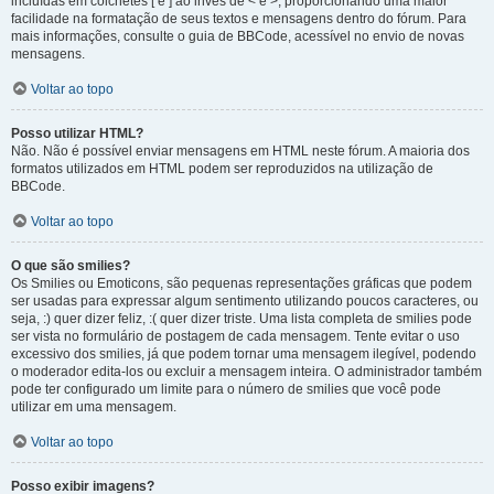
incluídas em colchetes [ e ] ao invés de < e >, proporcionando uma maior
facilidade na formatação de seus textos e mensagens dentro do fórum. Para
mais informações, consulte o guia de BBCode, acessível no envio de novas
mensagens.
Voltar ao topo
Posso utilizar HTML?
Não. Não é possível enviar mensagens em HTML neste fórum. A maioria dos
formatos utilizados em HTML podem ser reproduzidos na utilização de
BBCode.
Voltar ao topo
O que são smilies?
Os Smilies ou Emoticons, são pequenas representações gráficas que podem
ser usadas para expressar algum sentimento utilizando poucos caracteres, ou
seja, :) quer dizer feliz, :( quer dizer triste. Uma lista completa de smilies pode
ser vista no formulário de postagem de cada mensagem. Tente evitar o uso
excessivo dos smilies, já que podem tornar uma mensagem ilegível, podendo
o moderador edita-los ou excluir a mensagem inteira. O administrador também
pode ter configurado um limite para o número de smilies que você pode
utilizar em uma mensagem.
Voltar ao topo
Posso exibir imagens?