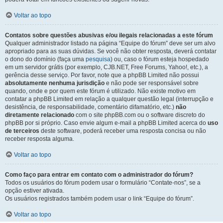
Voltar ao topo
Contatos sobre questões abusivas e/ou ilegais relacionadas a este fórum
Qualquer administrador listado na página “Equipe do fórum” deve ser um alvo
apropriado para as suas dúvidas. Se você não obter resposta, deverá contatar
o dono do domínio (faça uma
pesquisa
) ou, caso o fórum esteja hospedado
em um servidor grátis (por exemplo, CJB.NET, Free Forums, Yahoo!, etc.), a
gerência desse serviço. Por favor, note que a phpBB Limited não possui
absolutamente nenhuma jurisdição
e não pode ser responsável sobre
quando, onde e por quem este fórum é utilizado. Não existe motivo em
contatar a phpBB Limited em relação a qualquer questão legal (interrupção e
desistência, de responsabilidade, comentário difamatório, etc.)
não
diretamente relacionado
com o site phpBB.com ou o software discreto do
phpBB por si próprio. Caso envie algum e-mail a phpBB Limited acerca do
uso
de terceiros
deste software, poderá receber uma resposta concisa ou não
receber resposta alguma.
Voltar ao topo
Como faço para entrar em contato com o administrador do fórum?
Todos os usuários do fórum podem usar o formulário “Contate-nos”, se a
opção estiver ativada.
Os usuários registrados também podem usar o link “Equipe do fórum”.
Voltar ao topo