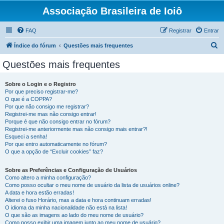
Associação Brasileira de Ioiô
FAQ
Registrar
Entrar
P
Índice do fórum
Questões mais frequentes
e
Questões mais frequentes
s
q
Sobre o Login e o Registro
Por que preciso registrar-me?
u
O que é a COPPA?
i
Por que não consigo me registrar?
Registrei-me mas não consigo entrar!
s
Porque é que não consigo entrar no fórum?
Registrei-me anteriormente mas não consigo mais entrar?!
a
Esqueci a senha!
r
Por que entro automaticamente no fórum?
O que a opção de “Excluir cookies” faz?
Sobre as Preferências e Configuração de Usuários
Como altero a minha configuração?
Como posso ocultar o meu nome de usuário da lista de usuários online?
A data e hora estão erradas!
Alterei o fuso Horário, mas a data e hora continuam erradas!
O idioma da minha nacionalidade não está na lista!
O que são as imagens ao lado do meu nome de usuário?
Como posso exibir uma imagem junto ao meu nome de usuário?