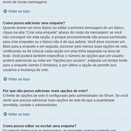
envio de novas mensagens.
Voltar ao topo
Como posso adicionar uma enquete?
Quando enviar um novo tópico ou editar a primeira mensagem de um tópico,
clique na aba “Criar uma enquete” abaixo do corpo da mensagem; se você
não conseguir ver esta opção, é porque provavelmente não possui permissão
para criar enquetes ou o tópico não é de sua autoria. Você deve escrever um
título para a enquete e em seguida, escrever pelo menos duas opções de voto,
certificando-se de colocar cada opção em uma linha separada na área de
texto. Você poderá também especificar o número de opções que um usuário
poderá selecionar ao votar em “Opções por usuário”, estipular um tempo limite
para a enquete (sendo 0 ilimitado), e por último a opção de permitir aos
usuários a mudança de voto.
Voltar ao topo
Por que não posso adicionar mais opções de voto?
O limite de opções de voto é configurado pelo administrador do fórum. Se você
sentir que precisa adicionar mais opções de voto do que a quantidade
permitida, contate o administrador.
Voltar ao topo
Como posso editar ou excluir uma enquete?
Da mesma forma que as mensagens, as enquetes apenas poderão ser