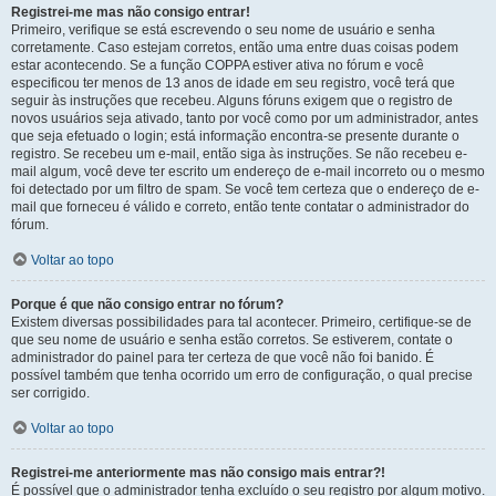
Registrei-me mas não consigo entrar!
Primeiro, verifique se está escrevendo o seu nome de usuário e senha
corretamente. Caso estejam corretos, então uma entre duas coisas podem
estar acontecendo. Se a função COPPA estiver ativa no fórum e você
especificou ter menos de 13 anos de idade em seu registro, você terá que
seguir às instruções que recebeu. Alguns fóruns exigem que o registro de
novos usuários seja ativado, tanto por você como por um administrador, antes
que seja efetuado o login; está informação encontra-se presente durante o
registro. Se recebeu um e-mail, então siga às instruções. Se não recebeu e-
mail algum, você deve ter escrito um endereço de e-mail incorreto ou o mesmo
foi detectado por um filtro de spam. Se você tem certeza que o endereço de e-
mail que forneceu é válido e correto, então tente contatar o administrador do
fórum.
Voltar ao topo
Porque é que não consigo entrar no fórum?
Existem diversas possibilidades para tal acontecer. Primeiro, certifique-se de
que seu nome de usuário e senha estão corretos. Se estiverem, contate o
administrador do painel para ter certeza de que você não foi banido. É
possível também que tenha ocorrido um erro de configuração, o qual precise
ser corrigido.
Voltar ao topo
Registrei-me anteriormente mas não consigo mais entrar?!
É possível que o administrador tenha excluído o seu registro por algum motivo.