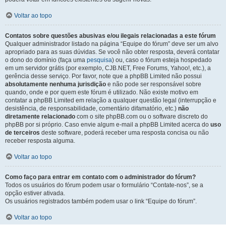
Voltar ao topo
Contatos sobre questões abusivas e/ou ilegais relacionadas a este fórum
Qualquer administrador listado na página “Equipe do fórum” deve ser um alvo
apropriado para as suas dúvidas. Se você não obter resposta, deverá contatar
o dono do domínio (faça uma
pesquisa
) ou, caso o fórum esteja hospedado
em um servidor grátis (por exemplo, CJB.NET, Free Forums, Yahoo!, etc.), a
gerência desse serviço. Por favor, note que a phpBB Limited não possui
absolutamente nenhuma jurisdição
e não pode ser responsável sobre
quando, onde e por quem este fórum é utilizado. Não existe motivo em
contatar a phpBB Limited em relação a qualquer questão legal (interrupção e
desistência, de responsabilidade, comentário difamatório, etc.)
não
diretamente relacionado
com o site phpBB.com ou o software discreto do
phpBB por si próprio. Caso envie algum e-mail a phpBB Limited acerca do
uso
de terceiros
deste software, poderá receber uma resposta concisa ou não
receber resposta alguma.
Voltar ao topo
Como faço para entrar em contato com o administrador do fórum?
Todos os usuários do fórum podem usar o formulário “Contate-nos”, se a
opção estiver ativada.
Os usuários registrados também podem usar o link “Equipe do fórum”.
Voltar ao topo