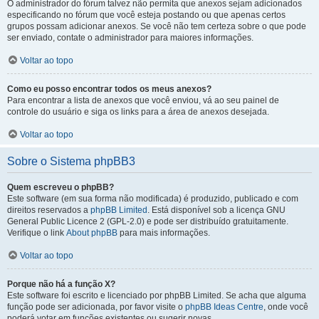
O administrador do fórum talvez não permita que anexos sejam adicionados
especificando no fórum que você esteja postando ou que apenas certos
grupos possam adicionar anexos. Se você não tem certeza sobre o que pode
ser enviado, contate o administrador para maiores informações.
Voltar ao topo
Como eu posso encontrar todos os meus anexos?
Para encontrar a lista de anexos que você enviou, vá ao seu painel de
controle do usuário e siga os links para a área de anexos desejada.
Voltar ao topo
Sobre o Sistema phpBB3
Quem escreveu o phpBB?
Este software (em sua forma não modificada) é produzido, publicado e com
direitos reservados a
phpBB Limited
. Está disponível sob a licença GNU
General Public Licence 2 (GPL-2.0) e pode ser distribuído gratuitamente.
Verifique o link
About phpBB
para mais informações.
Voltar ao topo
Porque não há a função X?
Este software foi escrito e licenciado por phpBB Limited. Se acha que alguma
função pode ser adicionada, por favor visite o
phpBB Ideas Centre
, onde você
poderá votar em funcões existentes ou sugerir novas.