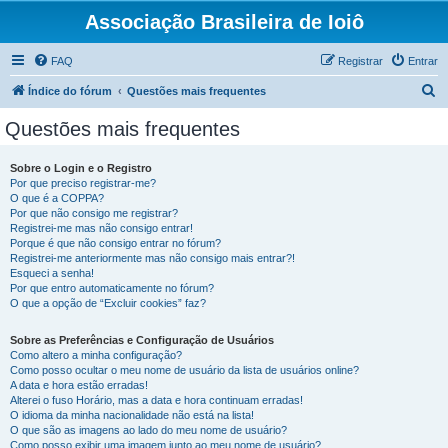
Associação Brasileira de Ioiô
FAQ
Registrar
Entrar
P
Índice do fórum
Questões mais frequentes
e
Questões mais frequentes
s
q
Sobre o Login e o Registro
Por que preciso registrar-me?
u
O que é a COPPA?
i
Por que não consigo me registrar?
Registrei-me mas não consigo entrar!
s
Porque é que não consigo entrar no fórum?
Registrei-me anteriormente mas não consigo mais entrar?!
a
Esqueci a senha!
r
Por que entro automaticamente no fórum?
O que a opção de “Excluir cookies” faz?
Sobre as Preferências e Configuração de Usuários
Como altero a minha configuração?
Como posso ocultar o meu nome de usuário da lista de usuários online?
A data e hora estão erradas!
Alterei o fuso Horário, mas a data e hora continuam erradas!
O idioma da minha nacionalidade não está na lista!
O que são as imagens ao lado do meu nome de usuário?
Como posso exibir uma imagem junto ao meu nome de usuário?