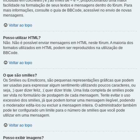
incluídas em colchetes [ e ] ao invés de < e >, proporcionando uma maior
facilidade na formatação de seus textos e mensagens dentro do fórum. Para
mais informações, consulte o guia de BBCode, acessível no envio de novas
mensagens.
Voltar ao topo
Posso utilizar HTML?
Não. Não é possível enviar mensagens em HTML neste fórum. A maioria dos
formatos utilizados em HTML podem ser reproduzidos na utilização de
BBCode.
Voltar ao topo
O que são smilies?
Os Smilies ou Emoticons, são pequenas representações gráficas que podem
ser usadas para expressar algum sentimento utilizando poucos caracteres, ou
seja, :) quer dizer feliz, :( quer dizer triste. Uma lista completa de smilies pode
ser vista no formulário de postagem de cada mensagem. Tente evitar o uso
excessivo dos smilies, já que podem tornar uma mensagem ilegível, podendo
o moderador edita-los ou excluir a mensagem inteira. O administrador também
pode ter configurado um limite para o número de smilies que você pode
utilizar em uma mensagem.
Voltar ao topo
Posso exibir imagens?