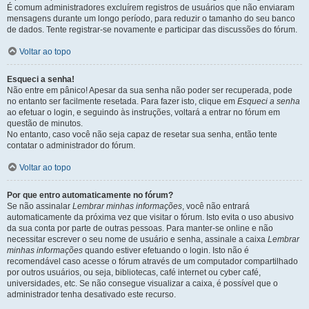
É comum administradores excluírem registros de usuários que não enviaram
mensagens durante um longo período, para reduzir o tamanho do seu banco
de dados. Tente registrar-se novamente e participar das discussões do fórum.
Voltar ao topo
Esqueci a senha!
Não entre em pânico! Apesar da sua senha não poder ser recuperada, pode
no entanto ser facilmente resetada. Para fazer isto, clique em
Esqueci a senha
ao efetuar o login, e seguindo às instruções, voltará a entrar no fórum em
questão de minutos.
No entanto, caso você não seja capaz de resetar sua senha, então tente
contatar o administrador do fórum.
Voltar ao topo
Por que entro automaticamente no fórum?
Se não assinalar
Lembrar minhas informações
, você não entrará
automaticamente da próxima vez que visitar o fórum. Isto evita o uso abusivo
da sua conta por parte de outras pessoas. Para manter-se online e não
necessitar escrever o seu nome de usuário e senha, assinale a caixa
Lembrar
minhas informações
quando estiver efetuando o login. Isto não é
recomendável caso acesse o fórum através de um computador compartilhado
por outros usuários, ou seja, bibliotecas, café internet ou cyber café,
universidades, etc. Se não consegue visualizar a caixa, é possível que o
administrador tenha desativado este recurso.