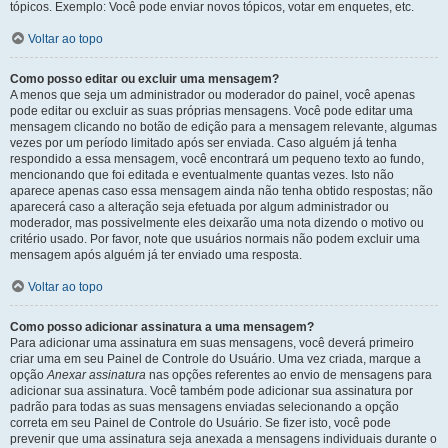
tópicos. Exemplo: Você pode enviar novos tópicos, votar em enquetes, etc.
Voltar ao topo
Como posso editar ou excluir uma mensagem?
A menos que seja um administrador ou moderador do painel, você apenas
pode editar ou excluir as suas próprias mensagens. Você pode editar uma
mensagem clicando no botão de edição para a mensagem relevante, algumas
vezes por um período limitado após ser enviada. Caso alguém já tenha
respondido a essa mensagem, você encontrará um pequeno texto ao fundo,
mencionando que foi editada e eventualmente quantas vezes. Isto não
aparece apenas caso essa mensagem ainda não tenha obtido respostas; não
aparecerá caso a alteração seja efetuada por algum administrador ou
moderador, mas possivelmente eles deixarão uma nota dizendo o motivo ou
critério usado. Por favor, note que usuários normais não podem excluir uma
mensagem após alguém já ter enviado uma resposta.
Voltar ao topo
Como posso adicionar assinatura a uma mensagem?
Para adicionar uma assinatura em suas mensagens, você deverá primeiro
criar uma em seu Painel de Controle do Usuário. Uma vez criada, marque a
opção
Anexar assinatura
nas opções referentes ao envio de mensagens para
adicionar sua assinatura. Você também pode adicionar sua assinatura por
padrão para todas as suas mensagens enviadas selecionando a opção
correta em seu Painel de Controle do Usuário. Se fizer isto, você pode
prevenir que uma assinatura seja anexada a mensagens individuais durante o