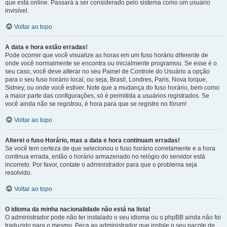
que está online. Passará a ser considerado pelo sistema como um usuário
invisível.
Voltar ao topo
A data e hora estão erradas!
Pode ocorrer que você visualize as horas em um fuso horário diferente de
onde você normalmente se encontra ou inicialmente programou. Se esse é o
seu caso, você deve alterar no seu Painel de Controle do Usuário a opção
para o seu fuso horário local, ou seja, Brasil, Londres, Paris, Nova Iorque,
Sidney, ou onde você estiver. Note que a mudança do fuso horário, bem como
a maior parte das configurações, só é permitida a usuários registrados. Se
você ainda não se registrou, é hora para que se registre no fórum!
Voltar ao topo
Alterei o fuso Horário, mas a data e hora continuam erradas!
Se você tem certeza de que selecionou o fuso horário corretamente e a hora
continua errada, então o horário armazenado no relógio do servidor está
incorreto. Por favor, contate o administrador para que o problema seja
resolvido.
Voltar ao topo
O idioma da minha nacionalidade não está na lista!
O administrador pode não ter instalado o seu idioma ou o phpBB ainda não foi
traduzido para o mesmo. Peça ao administrador que instale o seu pacote de