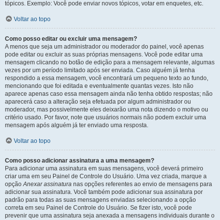
tópicos. Exemplo: Você pode enviar novos tópicos, votar em enquetes, etc.
Voltar ao topo
Como posso editar ou excluir uma mensagem?
A menos que seja um administrador ou moderador do painel, você apenas
pode editar ou excluir as suas próprias mensagens. Você pode editar uma
mensagem clicando no botão de edição para a mensagem relevante, algumas
vezes por um período limitado após ser enviada. Caso alguém já tenha
respondido a essa mensagem, você encontrará um pequeno texto ao fundo,
mencionando que foi editada e eventualmente quantas vezes. Isto não
aparece apenas caso essa mensagem ainda não tenha obtido respostas; não
aparecerá caso a alteração seja efetuada por algum administrador ou
moderador, mas possivelmente eles deixarão uma nota dizendo o motivo ou
critério usado. Por favor, note que usuários normais não podem excluir uma
mensagem após alguém já ter enviado uma resposta.
Voltar ao topo
Como posso adicionar assinatura a uma mensagem?
Para adicionar uma assinatura em suas mensagens, você deverá primeiro
criar uma em seu Painel de Controle do Usuário. Uma vez criada, marque a
opção
Anexar assinatura
nas opções referentes ao envio de mensagens para
adicionar sua assinatura. Você também pode adicionar sua assinatura por
padrão para todas as suas mensagens enviadas selecionando a opção
correta em seu Painel de Controle do Usuário. Se fizer isto, você pode
prevenir que uma assinatura seja anexada a mensagens individuais durante o