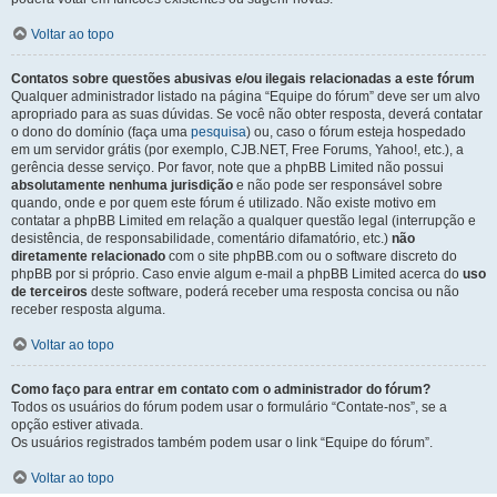
Voltar ao topo
Contatos sobre questões abusivas e/ou ilegais relacionadas a este fórum
Qualquer administrador listado na página “Equipe do fórum” deve ser um alvo
apropriado para as suas dúvidas. Se você não obter resposta, deverá contatar
o dono do domínio (faça uma
pesquisa
) ou, caso o fórum esteja hospedado
em um servidor grátis (por exemplo, CJB.NET, Free Forums, Yahoo!, etc.), a
gerência desse serviço. Por favor, note que a phpBB Limited não possui
absolutamente nenhuma jurisdição
e não pode ser responsável sobre
quando, onde e por quem este fórum é utilizado. Não existe motivo em
contatar a phpBB Limited em relação a qualquer questão legal (interrupção e
desistência, de responsabilidade, comentário difamatório, etc.)
não
diretamente relacionado
com o site phpBB.com ou o software discreto do
phpBB por si próprio. Caso envie algum e-mail a phpBB Limited acerca do
uso
de terceiros
deste software, poderá receber uma resposta concisa ou não
receber resposta alguma.
Voltar ao topo
Como faço para entrar em contato com o administrador do fórum?
Todos os usuários do fórum podem usar o formulário “Contate-nos”, se a
opção estiver ativada.
Os usuários registrados também podem usar o link “Equipe do fórum”.
Voltar ao topo