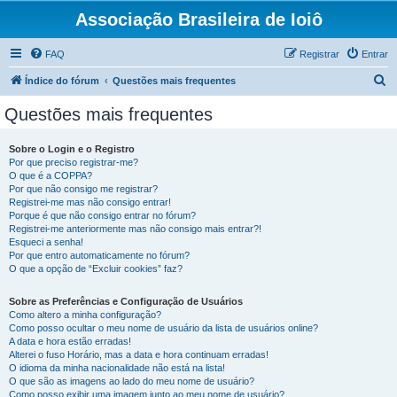
Associação Brasileira de Ioiô
FAQ
Registrar
Entrar
P
Índice do fórum
Questões mais frequentes
e
Questões mais frequentes
s
q
Sobre o Login e o Registro
Por que preciso registrar-me?
u
O que é a COPPA?
i
Por que não consigo me registrar?
Registrei-me mas não consigo entrar!
s
Porque é que não consigo entrar no fórum?
Registrei-me anteriormente mas não consigo mais entrar?!
a
Esqueci a senha!
r
Por que entro automaticamente no fórum?
O que a opção de “Excluir cookies” faz?
Sobre as Preferências e Configuração de Usuários
Como altero a minha configuração?
Como posso ocultar o meu nome de usuário da lista de usuários online?
A data e hora estão erradas!
Alterei o fuso Horário, mas a data e hora continuam erradas!
O idioma da minha nacionalidade não está na lista!
O que são as imagens ao lado do meu nome de usuário?
Como posso exibir uma imagem junto ao meu nome de usuário?