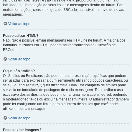
incluídas em colchetes [ e ] ao invés de < e >, proporcionando uma maior
facilidade na formatação de seus textos e mensagens dentro do fórum. Para
mais informações, consulte o guia de BBCode, acessível no envio de novas
mensagens.
Voltar ao topo
Posso utilizar HTML?
Não. Não é possível enviar mensagens em HTML neste fórum. A maioria dos
formatos utilizados em HTML podem ser reproduzidos na utilização de
BBCode.
Voltar ao topo
O que são smilies?
Os Smilies ou Emoticons, são pequenas representações gráficas que podem
ser usadas para expressar algum sentimento utilizando poucos caracteres, ou
seja, :) quer dizer feliz, :( quer dizer triste. Uma lista completa de smilies pode
ser vista no formulário de postagem de cada mensagem. Tente evitar o uso
excessivo dos smilies, já que podem tornar uma mensagem ilegível, podendo
o moderador edita-los ou excluir a mensagem inteira. O administrador também
pode ter configurado um limite para o número de smilies que você pode
utilizar em uma mensagem.
Voltar ao topo
Posso exibir imagens?