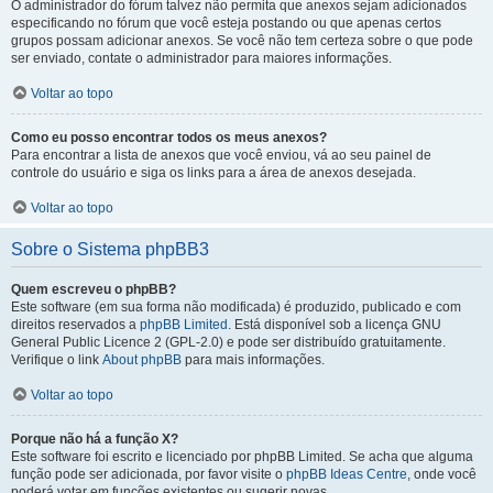
O administrador do fórum talvez não permita que anexos sejam adicionados
especificando no fórum que você esteja postando ou que apenas certos
grupos possam adicionar anexos. Se você não tem certeza sobre o que pode
ser enviado, contate o administrador para maiores informações.
Voltar ao topo
Como eu posso encontrar todos os meus anexos?
Para encontrar a lista de anexos que você enviou, vá ao seu painel de
controle do usuário e siga os links para a área de anexos desejada.
Voltar ao topo
Sobre o Sistema phpBB3
Quem escreveu o phpBB?
Este software (em sua forma não modificada) é produzido, publicado e com
direitos reservados a
phpBB Limited
. Está disponível sob a licença GNU
General Public Licence 2 (GPL-2.0) e pode ser distribuído gratuitamente.
Verifique o link
About phpBB
para mais informações.
Voltar ao topo
Porque não há a função X?
Este software foi escrito e licenciado por phpBB Limited. Se acha que alguma
função pode ser adicionada, por favor visite o
phpBB Ideas Centre
, onde você
poderá votar em funcões existentes ou sugerir novas.