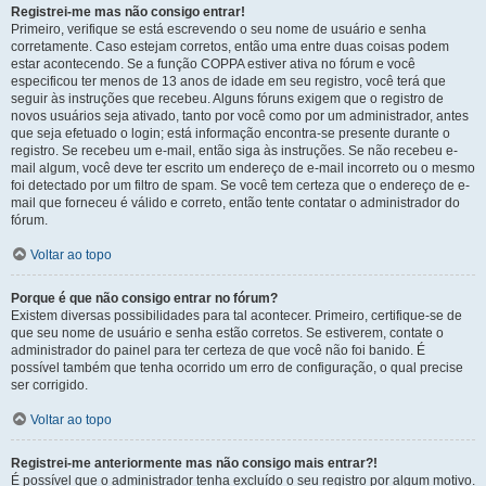
Registrei-me mas não consigo entrar!
Primeiro, verifique se está escrevendo o seu nome de usuário e senha
corretamente. Caso estejam corretos, então uma entre duas coisas podem
estar acontecendo. Se a função COPPA estiver ativa no fórum e você
especificou ter menos de 13 anos de idade em seu registro, você terá que
seguir às instruções que recebeu. Alguns fóruns exigem que o registro de
novos usuários seja ativado, tanto por você como por um administrador, antes
que seja efetuado o login; está informação encontra-se presente durante o
registro. Se recebeu um e-mail, então siga às instruções. Se não recebeu e-
mail algum, você deve ter escrito um endereço de e-mail incorreto ou o mesmo
foi detectado por um filtro de spam. Se você tem certeza que o endereço de e-
mail que forneceu é válido e correto, então tente contatar o administrador do
fórum.
Voltar ao topo
Porque é que não consigo entrar no fórum?
Existem diversas possibilidades para tal acontecer. Primeiro, certifique-se de
que seu nome de usuário e senha estão corretos. Se estiverem, contate o
administrador do painel para ter certeza de que você não foi banido. É
possível também que tenha ocorrido um erro de configuração, o qual precise
ser corrigido.
Voltar ao topo
Registrei-me anteriormente mas não consigo mais entrar?!
É possível que o administrador tenha excluído o seu registro por algum motivo.