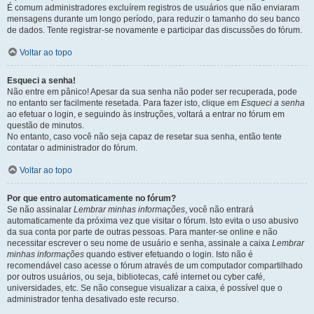
É comum administradores excluírem registros de usuários que não enviaram
mensagens durante um longo período, para reduzir o tamanho do seu banco
de dados. Tente registrar-se novamente e participar das discussões do fórum.
Voltar ao topo
Esqueci a senha!
Não entre em pânico! Apesar da sua senha não poder ser recuperada, pode
no entanto ser facilmente resetada. Para fazer isto, clique em
Esqueci a senha
ao efetuar o login, e seguindo às instruções, voltará a entrar no fórum em
questão de minutos.
No entanto, caso você não seja capaz de resetar sua senha, então tente
contatar o administrador do fórum.
Voltar ao topo
Por que entro automaticamente no fórum?
Se não assinalar
Lembrar minhas informações
, você não entrará
automaticamente da próxima vez que visitar o fórum. Isto evita o uso abusivo
da sua conta por parte de outras pessoas. Para manter-se online e não
necessitar escrever o seu nome de usuário e senha, assinale a caixa
Lembrar
minhas informações
quando estiver efetuando o login. Isto não é
recomendável caso acesse o fórum através de um computador compartilhado
por outros usuários, ou seja, bibliotecas, café internet ou cyber café,
universidades, etc. Se não consegue visualizar a caixa, é possível que o
administrador tenha desativado este recurso.