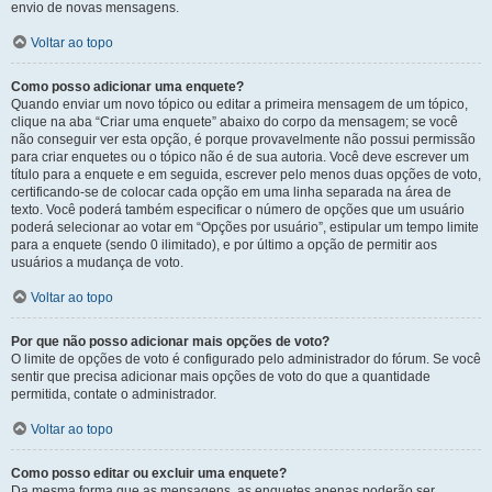
envio de novas mensagens.
Voltar ao topo
Como posso adicionar uma enquete?
Quando enviar um novo tópico ou editar a primeira mensagem de um tópico,
clique na aba “Criar uma enquete” abaixo do corpo da mensagem; se você
não conseguir ver esta opção, é porque provavelmente não possui permissão
para criar enquetes ou o tópico não é de sua autoria. Você deve escrever um
título para a enquete e em seguida, escrever pelo menos duas opções de voto,
certificando-se de colocar cada opção em uma linha separada na área de
texto. Você poderá também especificar o número de opções que um usuário
poderá selecionar ao votar em “Opções por usuário”, estipular um tempo limite
para a enquete (sendo 0 ilimitado), e por último a opção de permitir aos
usuários a mudança de voto.
Voltar ao topo
Por que não posso adicionar mais opções de voto?
O limite de opções de voto é configurado pelo administrador do fórum. Se você
sentir que precisa adicionar mais opções de voto do que a quantidade
permitida, contate o administrador.
Voltar ao topo
Como posso editar ou excluir uma enquete?
Da mesma forma que as mensagens, as enquetes apenas poderão ser