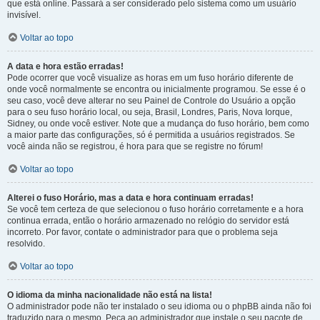
que está online. Passará a ser considerado pelo sistema como um usuário
invisível.
Voltar ao topo
A data e hora estão erradas!
Pode ocorrer que você visualize as horas em um fuso horário diferente de
onde você normalmente se encontra ou inicialmente programou. Se esse é o
seu caso, você deve alterar no seu Painel de Controle do Usuário a opção
para o seu fuso horário local, ou seja, Brasil, Londres, Paris, Nova Iorque,
Sidney, ou onde você estiver. Note que a mudança do fuso horário, bem como
a maior parte das configurações, só é permitida a usuários registrados. Se
você ainda não se registrou, é hora para que se registre no fórum!
Voltar ao topo
Alterei o fuso Horário, mas a data e hora continuam erradas!
Se você tem certeza de que selecionou o fuso horário corretamente e a hora
continua errada, então o horário armazenado no relógio do servidor está
incorreto. Por favor, contate o administrador para que o problema seja
resolvido.
Voltar ao topo
O idioma da minha nacionalidade não está na lista!
O administrador pode não ter instalado o seu idioma ou o phpBB ainda não foi
traduzido para o mesmo. Peça ao administrador que instale o seu pacote de