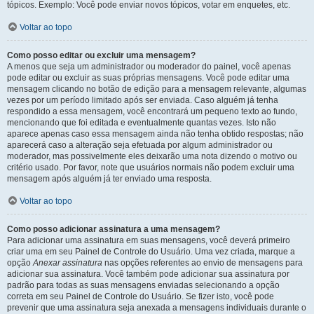
tópicos. Exemplo: Você pode enviar novos tópicos, votar em enquetes, etc.
Voltar ao topo
Como posso editar ou excluir uma mensagem?
A menos que seja um administrador ou moderador do painel, você apenas
pode editar ou excluir as suas próprias mensagens. Você pode editar uma
mensagem clicando no botão de edição para a mensagem relevante, algumas
vezes por um período limitado após ser enviada. Caso alguém já tenha
respondido a essa mensagem, você encontrará um pequeno texto ao fundo,
mencionando que foi editada e eventualmente quantas vezes. Isto não
aparece apenas caso essa mensagem ainda não tenha obtido respostas; não
aparecerá caso a alteração seja efetuada por algum administrador ou
moderador, mas possivelmente eles deixarão uma nota dizendo o motivo ou
critério usado. Por favor, note que usuários normais não podem excluir uma
mensagem após alguém já ter enviado uma resposta.
Voltar ao topo
Como posso adicionar assinatura a uma mensagem?
Para adicionar uma assinatura em suas mensagens, você deverá primeiro
criar uma em seu Painel de Controle do Usuário. Uma vez criada, marque a
opção
Anexar assinatura
nas opções referentes ao envio de mensagens para
adicionar sua assinatura. Você também pode adicionar sua assinatura por
padrão para todas as suas mensagens enviadas selecionando a opção
correta em seu Painel de Controle do Usuário. Se fizer isto, você pode
prevenir que uma assinatura seja anexada a mensagens individuais durante o