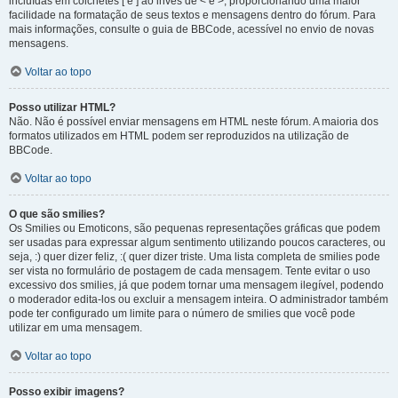
incluídas em colchetes [ e ] ao invés de < e >, proporcionando uma maior
facilidade na formatação de seus textos e mensagens dentro do fórum. Para
mais informações, consulte o guia de BBCode, acessível no envio de novas
mensagens.
Voltar ao topo
Posso utilizar HTML?
Não. Não é possível enviar mensagens em HTML neste fórum. A maioria dos
formatos utilizados em HTML podem ser reproduzidos na utilização de
BBCode.
Voltar ao topo
O que são smilies?
Os Smilies ou Emoticons, são pequenas representações gráficas que podem
ser usadas para expressar algum sentimento utilizando poucos caracteres, ou
seja, :) quer dizer feliz, :( quer dizer triste. Uma lista completa de smilies pode
ser vista no formulário de postagem de cada mensagem. Tente evitar o uso
excessivo dos smilies, já que podem tornar uma mensagem ilegível, podendo
o moderador edita-los ou excluir a mensagem inteira. O administrador também
pode ter configurado um limite para o número de smilies que você pode
utilizar em uma mensagem.
Voltar ao topo
Posso exibir imagens?