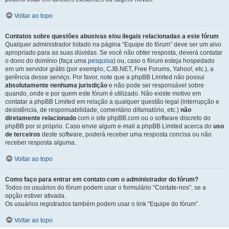
Voltar ao topo
Contatos sobre questões abusivas e/ou ilegais relacionadas a este fórum
Qualquer administrador listado na página “Equipe do fórum” deve ser um alvo
apropriado para as suas dúvidas. Se você não obter resposta, deverá contatar
o dono do domínio (faça uma
pesquisa
) ou, caso o fórum esteja hospedado
em um servidor grátis (por exemplo, CJB.NET, Free Forums, Yahoo!, etc.), a
gerência desse serviço. Por favor, note que a phpBB Limited não possui
absolutamente nenhuma jurisdição
e não pode ser responsável sobre
quando, onde e por quem este fórum é utilizado. Não existe motivo em
contatar a phpBB Limited em relação a qualquer questão legal (interrupção e
desistência, de responsabilidade, comentário difamatório, etc.)
não
diretamente relacionado
com o site phpBB.com ou o software discreto do
phpBB por si próprio. Caso envie algum e-mail a phpBB Limited acerca do
uso
de terceiros
deste software, poderá receber uma resposta concisa ou não
receber resposta alguma.
Voltar ao topo
Como faço para entrar em contato com o administrador do fórum?
Todos os usuários do fórum podem usar o formulário “Contate-nos”, se a
opção estiver ativada.
Os usuários registrados também podem usar o link “Equipe do fórum”.
Voltar ao topo