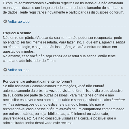
É comum administradores excluírem registros de usuários que não enviaram
mensagens durante um longo período, para reduzir o tamanho do seu banco
de dados. Tente registrar-se novamente e participar das discussões do fórum.
Voltar ao topo
Esqueci a senha!
Não entre em pânico! Apesar da sua senha não poder ser recuperada, pode
no entanto ser facilmente resetada. Para fazer isto, clique em
Esqueci a senha
ao efetuar o login, e seguindo às instruções, voltará a entrar no fórum em
questão de minutos.
No entanto, caso você não seja capaz de resetar sua senha, então tente
contatar o administrador do fórum.
Voltar ao topo
Por que entro automaticamente no fórum?
Se não assinalar
Lembrar minhas informações
, você não entrará
automaticamente da próxima vez que visitar o fórum. Isto evita o uso abusivo
da sua conta por parte de outras pessoas. Para manter-se online e não
necessitar escrever o seu nome de usuário e senha, assinale a caixa
Lembrar
minhas informações
quando estiver efetuando o login. Isto não é
recomendável caso acesse o fórum através de um computador compartilhado
por outros usuários, ou seja, bibliotecas, café internet ou cyber café,
universidades, etc. Se não consegue visualizar a caixa, é possível que o
administrador tenha desativado este recurso.