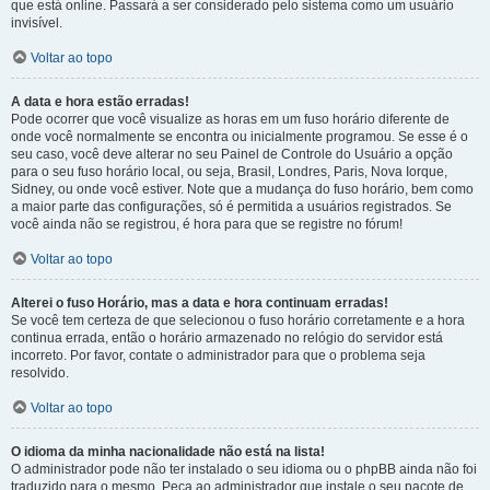
que está online. Passará a ser considerado pelo sistema como um usuário
invisível.
Voltar ao topo
A data e hora estão erradas!
Pode ocorrer que você visualize as horas em um fuso horário diferente de
onde você normalmente se encontra ou inicialmente programou. Se esse é o
seu caso, você deve alterar no seu Painel de Controle do Usuário a opção
para o seu fuso horário local, ou seja, Brasil, Londres, Paris, Nova Iorque,
Sidney, ou onde você estiver. Note que a mudança do fuso horário, bem como
a maior parte das configurações, só é permitida a usuários registrados. Se
você ainda não se registrou, é hora para que se registre no fórum!
Voltar ao topo
Alterei o fuso Horário, mas a data e hora continuam erradas!
Se você tem certeza de que selecionou o fuso horário corretamente e a hora
continua errada, então o horário armazenado no relógio do servidor está
incorreto. Por favor, contate o administrador para que o problema seja
resolvido.
Voltar ao topo
O idioma da minha nacionalidade não está na lista!
O administrador pode não ter instalado o seu idioma ou o phpBB ainda não foi
traduzido para o mesmo. Peça ao administrador que instale o seu pacote de