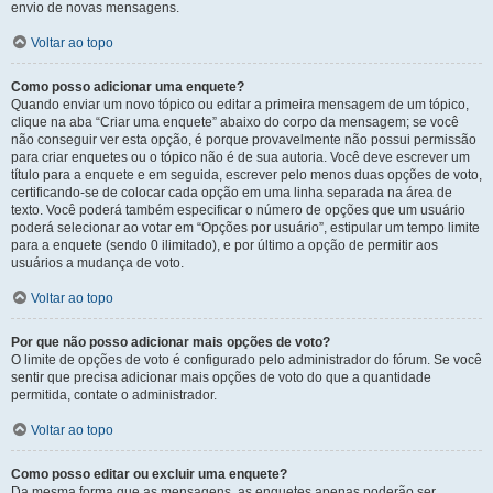
envio de novas mensagens.
Voltar ao topo
Como posso adicionar uma enquete?
Quando enviar um novo tópico ou editar a primeira mensagem de um tópico,
clique na aba “Criar uma enquete” abaixo do corpo da mensagem; se você
não conseguir ver esta opção, é porque provavelmente não possui permissão
para criar enquetes ou o tópico não é de sua autoria. Você deve escrever um
título para a enquete e em seguida, escrever pelo menos duas opções de voto,
certificando-se de colocar cada opção em uma linha separada na área de
texto. Você poderá também especificar o número de opções que um usuário
poderá selecionar ao votar em “Opções por usuário”, estipular um tempo limite
para a enquete (sendo 0 ilimitado), e por último a opção de permitir aos
usuários a mudança de voto.
Voltar ao topo
Por que não posso adicionar mais opções de voto?
O limite de opções de voto é configurado pelo administrador do fórum. Se você
sentir que precisa adicionar mais opções de voto do que a quantidade
permitida, contate o administrador.
Voltar ao topo
Como posso editar ou excluir uma enquete?
Da mesma forma que as mensagens, as enquetes apenas poderão ser