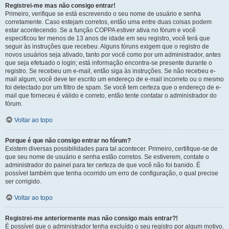
Registrei-me mas não consigo entrar!
Primeiro, verifique se está escrevendo o seu nome de usuário e senha
corretamente. Caso estejam corretos, então uma entre duas coisas podem
estar acontecendo. Se a função COPPA estiver ativa no fórum e você
especificou ter menos de 13 anos de idade em seu registro, você terá que
seguir às instruções que recebeu. Alguns fóruns exigem que o registro de
novos usuários seja ativado, tanto por você como por um administrador, antes
que seja efetuado o login; está informação encontra-se presente durante o
registro. Se recebeu um e-mail, então siga às instruções. Se não recebeu e-
mail algum, você deve ter escrito um endereço de e-mail incorreto ou o mesmo
foi detectado por um filtro de spam. Se você tem certeza que o endereço de e-
mail que forneceu é válido e correto, então tente contatar o administrador do
fórum.
Voltar ao topo
Porque é que não consigo entrar no fórum?
Existem diversas possibilidades para tal acontecer. Primeiro, certifique-se de
que seu nome de usuário e senha estão corretos. Se estiverem, contate o
administrador do painel para ter certeza de que você não foi banido. É
possível também que tenha ocorrido um erro de configuração, o qual precise
ser corrigido.
Voltar ao topo
Registrei-me anteriormente mas não consigo mais entrar?!
É possível que o administrador tenha excluído o seu registro por algum motivo.