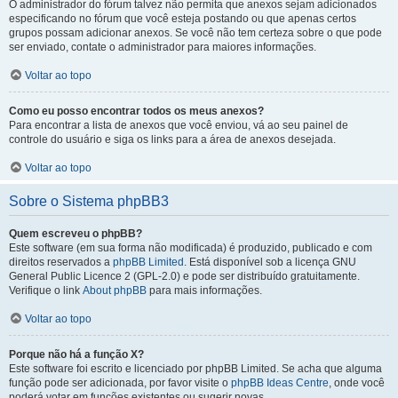
O administrador do fórum talvez não permita que anexos sejam adicionados
especificando no fórum que você esteja postando ou que apenas certos
grupos possam adicionar anexos. Se você não tem certeza sobre o que pode
ser enviado, contate o administrador para maiores informações.
Voltar ao topo
Como eu posso encontrar todos os meus anexos?
Para encontrar a lista de anexos que você enviou, vá ao seu painel de
controle do usuário e siga os links para a área de anexos desejada.
Voltar ao topo
Sobre o Sistema phpBB3
Quem escreveu o phpBB?
Este software (em sua forma não modificada) é produzido, publicado e com
direitos reservados a
phpBB Limited
. Está disponível sob a licença GNU
General Public Licence 2 (GPL-2.0) e pode ser distribuído gratuitamente.
Verifique o link
About phpBB
para mais informações.
Voltar ao topo
Porque não há a função X?
Este software foi escrito e licenciado por phpBB Limited. Se acha que alguma
função pode ser adicionada, por favor visite o
phpBB Ideas Centre
, onde você
poderá votar em funcões existentes ou sugerir novas.