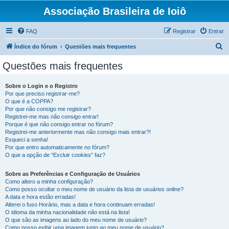
Associação Brasileira de Ioiô
FAQ
Registrar
Entrar
P
Índice do fórum
Questões mais frequentes
e
Questões mais frequentes
s
q
Sobre o Login e o Registro
Por que preciso registrar-me?
u
O que é a COPPA?
i
Por que não consigo me registrar?
Registrei-me mas não consigo entrar!
s
Porque é que não consigo entrar no fórum?
Registrei-me anteriormente mas não consigo mais entrar?!
a
Esqueci a senha!
r
Por que entro automaticamente no fórum?
O que a opção de “Excluir cookies” faz?
Sobre as Preferências e Configuração de Usuários
Como altero a minha configuração?
Como posso ocultar o meu nome de usuário da lista de usuários online?
A data e hora estão erradas!
Alterei o fuso Horário, mas a data e hora continuam erradas!
O idioma da minha nacionalidade não está na lista!
O que são as imagens ao lado do meu nome de usuário?
Como posso exibir uma imagem junto ao meu nome de usuário?