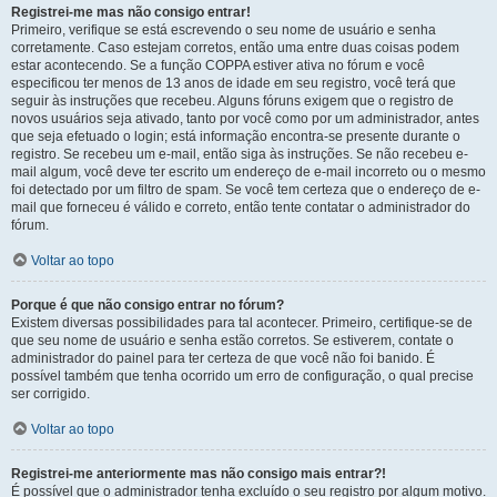
Registrei-me mas não consigo entrar!
Primeiro, verifique se está escrevendo o seu nome de usuário e senha
corretamente. Caso estejam corretos, então uma entre duas coisas podem
estar acontecendo. Se a função COPPA estiver ativa no fórum e você
especificou ter menos de 13 anos de idade em seu registro, você terá que
seguir às instruções que recebeu. Alguns fóruns exigem que o registro de
novos usuários seja ativado, tanto por você como por um administrador, antes
que seja efetuado o login; está informação encontra-se presente durante o
registro. Se recebeu um e-mail, então siga às instruções. Se não recebeu e-
mail algum, você deve ter escrito um endereço de e-mail incorreto ou o mesmo
foi detectado por um filtro de spam. Se você tem certeza que o endereço de e-
mail que forneceu é válido e correto, então tente contatar o administrador do
fórum.
Voltar ao topo
Porque é que não consigo entrar no fórum?
Existem diversas possibilidades para tal acontecer. Primeiro, certifique-se de
que seu nome de usuário e senha estão corretos. Se estiverem, contate o
administrador do painel para ter certeza de que você não foi banido. É
possível também que tenha ocorrido um erro de configuração, o qual precise
ser corrigido.
Voltar ao topo
Registrei-me anteriormente mas não consigo mais entrar?!
É possível que o administrador tenha excluído o seu registro por algum motivo.