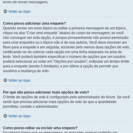
envio de novas mensagens.
Voltar ao topo
Como posso adicionar uma enquete?
Quando enviar um novo tópico ou editar a primeira mensagem de um tópico,
clique na aba “Criar uma enquete” abaixo do corpo da mensagem; se você
não conseguir ver esta opção, é porque provavelmente não possui permissão
para criar enquetes ou o tópico não é de sua autoria. Você deve escrever um
título para a enquete e em seguida, escrever pelo menos duas opções de voto,
certificando-se de colocar cada opção em uma linha separada na área de
texto. Você poderá também especificar o número de opções que um usuário
poderá selecionar ao votar em “Opções por usuário”, estipular um tempo limite
para a enquete (sendo 0 ilimitado), e por último a opção de permitir aos
usuários a mudança de voto.
Voltar ao topo
Por que não posso adicionar mais opções de voto?
O limite de opções de voto é configurado pelo administrador do fórum. Se você
sentir que precisa adicionar mais opções de voto do que a quantidade
permitida, contate o administrador.
Voltar ao topo
Como posso editar ou excluir uma enquete?
Da mesma forma que as mensagens, as enquetes apenas poderão ser