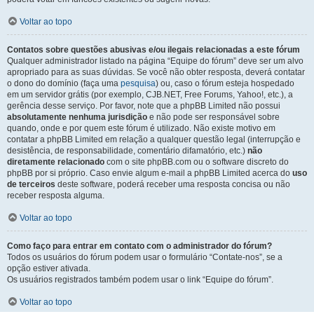
Voltar ao topo
Contatos sobre questões abusivas e/ou ilegais relacionadas a este fórum
Qualquer administrador listado na página “Equipe do fórum” deve ser um alvo
apropriado para as suas dúvidas. Se você não obter resposta, deverá contatar
o dono do domínio (faça uma
pesquisa
) ou, caso o fórum esteja hospedado
em um servidor grátis (por exemplo, CJB.NET, Free Forums, Yahoo!, etc.), a
gerência desse serviço. Por favor, note que a phpBB Limited não possui
absolutamente nenhuma jurisdição
e não pode ser responsável sobre
quando, onde e por quem este fórum é utilizado. Não existe motivo em
contatar a phpBB Limited em relação a qualquer questão legal (interrupção e
desistência, de responsabilidade, comentário difamatório, etc.)
não
diretamente relacionado
com o site phpBB.com ou o software discreto do
phpBB por si próprio. Caso envie algum e-mail a phpBB Limited acerca do
uso
de terceiros
deste software, poderá receber uma resposta concisa ou não
receber resposta alguma.
Voltar ao topo
Como faço para entrar em contato com o administrador do fórum?
Todos os usuários do fórum podem usar o formulário “Contate-nos”, se a
opção estiver ativada.
Os usuários registrados também podem usar o link “Equipe do fórum”.
Voltar ao topo