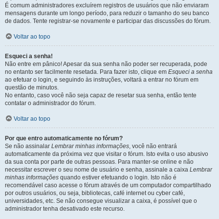
É comum administradores excluírem registros de usuários que não enviaram
mensagens durante um longo período, para reduzir o tamanho do seu banco
de dados. Tente registrar-se novamente e participar das discussões do fórum.
Voltar ao topo
Esqueci a senha!
Não entre em pânico! Apesar da sua senha não poder ser recuperada, pode
no entanto ser facilmente resetada. Para fazer isto, clique em
Esqueci a senha
ao efetuar o login, e seguindo às instruções, voltará a entrar no fórum em
questão de minutos.
No entanto, caso você não seja capaz de resetar sua senha, então tente
contatar o administrador do fórum.
Voltar ao topo
Por que entro automaticamente no fórum?
Se não assinalar
Lembrar minhas informações
, você não entrará
automaticamente da próxima vez que visitar o fórum. Isto evita o uso abusivo
da sua conta por parte de outras pessoas. Para manter-se online e não
necessitar escrever o seu nome de usuário e senha, assinale a caixa
Lembrar
minhas informações
quando estiver efetuando o login. Isto não é
recomendável caso acesse o fórum através de um computador compartilhado
por outros usuários, ou seja, bibliotecas, café internet ou cyber café,
universidades, etc. Se não consegue visualizar a caixa, é possível que o
administrador tenha desativado este recurso.