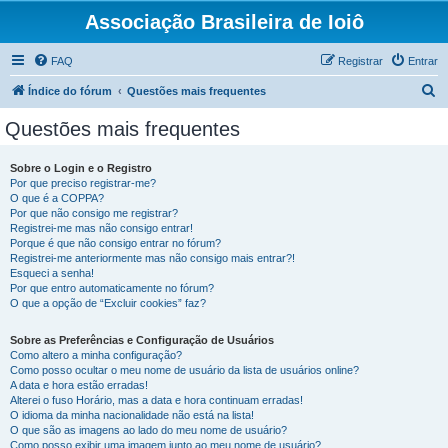
Associação Brasileira de Ioiô
FAQ
Registrar
Entrar
P
Índice do fórum
Questões mais frequentes
e
Questões mais frequentes
s
q
Sobre o Login e o Registro
Por que preciso registrar-me?
u
O que é a COPPA?
i
Por que não consigo me registrar?
Registrei-me mas não consigo entrar!
s
Porque é que não consigo entrar no fórum?
Registrei-me anteriormente mas não consigo mais entrar?!
a
Esqueci a senha!
r
Por que entro automaticamente no fórum?
O que a opção de “Excluir cookies” faz?
Sobre as Preferências e Configuração de Usuários
Como altero a minha configuração?
Como posso ocultar o meu nome de usuário da lista de usuários online?
A data e hora estão erradas!
Alterei o fuso Horário, mas a data e hora continuam erradas!
O idioma da minha nacionalidade não está na lista!
O que são as imagens ao lado do meu nome de usuário?
Como posso exibir uma imagem junto ao meu nome de usuário?