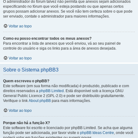
O administrador do fórum talvez não permita que anexos sejam adicionados
especificando no fórum que você esteja postando ou que apenas certos
grupos possam adicionar anexos. Se você não tem certeza sobre o que pode
ser enviado, contate o administrador para maiores informações.
Voltar ao topo
Como eu posso encontrar todos os meus anexos?
Para encontrar a lista de anexos que você enviou, vá ao seu painel de
controle do usuário e siga os links para a área de anexos desejada.
Voltar ao topo
Sobre o Sistema phpBB3
Quem escreveu o phpBB?
Este software (em sua forma não modificada) é produzido, publicado e com
direitos reservados a
phpBB Limited
. Está disponível sob a licença GNU
General Public Licence 2 (GPL-2.0) e pode ser distribuído gratuitamente.
Verifique o link
About phpBB
para mais informações.
Voltar ao topo
Porque não há a função X?
Este software foi escrito e licenciado por phpBB Limited. Se acha que alguma
função pode ser adicionada, por favor visite o
phpBB Ideas Centre
, onde você
poderá votar em funcões existentes ou sugerir novas.