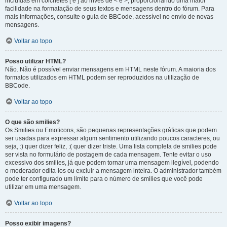
incluídas em colchetes [ e ] ao invés de < e >, proporcionando uma maior
facilidade na formatação de seus textos e mensagens dentro do fórum. Para
mais informações, consulte o guia de BBCode, acessível no envio de novas
mensagens.
Voltar ao topo
Posso utilizar HTML?
Não. Não é possível enviar mensagens em HTML neste fórum. A maioria dos
formatos utilizados em HTML podem ser reproduzidos na utilização de
BBCode.
Voltar ao topo
O que são smilies?
Os Smilies ou Emoticons, são pequenas representações gráficas que podem
ser usadas para expressar algum sentimento utilizando poucos caracteres, ou
seja, :) quer dizer feliz, :( quer dizer triste. Uma lista completa de smilies pode
ser vista no formulário de postagem de cada mensagem. Tente evitar o uso
excessivo dos smilies, já que podem tornar uma mensagem ilegível, podendo
o moderador edita-los ou excluir a mensagem inteira. O administrador também
pode ter configurado um limite para o número de smilies que você pode
utilizar em uma mensagem.
Voltar ao topo
Posso exibir imagens?