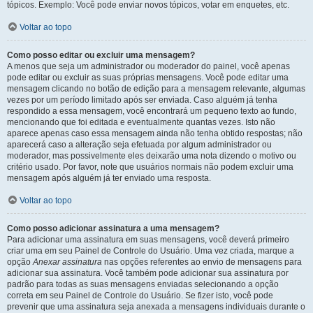
tópicos. Exemplo: Você pode enviar novos tópicos, votar em enquetes, etc.
Voltar ao topo
Como posso editar ou excluir uma mensagem?
A menos que seja um administrador ou moderador do painel, você apenas
pode editar ou excluir as suas próprias mensagens. Você pode editar uma
mensagem clicando no botão de edição para a mensagem relevante, algumas
vezes por um período limitado após ser enviada. Caso alguém já tenha
respondido a essa mensagem, você encontrará um pequeno texto ao fundo,
mencionando que foi editada e eventualmente quantas vezes. Isto não
aparece apenas caso essa mensagem ainda não tenha obtido respostas; não
aparecerá caso a alteração seja efetuada por algum administrador ou
moderador, mas possivelmente eles deixarão uma nota dizendo o motivo ou
critério usado. Por favor, note que usuários normais não podem excluir uma
mensagem após alguém já ter enviado uma resposta.
Voltar ao topo
Como posso adicionar assinatura a uma mensagem?
Para adicionar uma assinatura em suas mensagens, você deverá primeiro
criar uma em seu Painel de Controle do Usuário. Uma vez criada, marque a
opção
Anexar assinatura
nas opções referentes ao envio de mensagens para
adicionar sua assinatura. Você também pode adicionar sua assinatura por
padrão para todas as suas mensagens enviadas selecionando a opção
correta em seu Painel de Controle do Usuário. Se fizer isto, você pode
prevenir que uma assinatura seja anexada a mensagens individuais durante o