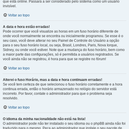
que está online. Passará a ser considerado pelo sistema como um usuário
invisível.
Voltar ao topo
A data e hora estão erradas!
Pode ocorrer que você visualize as horas em um fuso horário diferente de
onde você normalmente se encontra ou inicialmente programou. Se esse é o
seu caso, você deve alterar no seu Painel de Controle do Usuário a opção
para o seu fuso horário local, ou seja, Brasil, Londres, Paris, Nova Iorque,
Sidney, ou onde você estiver. Note que a mudança do fuso horário, bem como
a maior parte das configurações, só é permitida a usuários registrados. Se
você ainda não se registrou, é hora para que se registre no fórum!
Voltar ao topo
Alterei o fuso Horário, mas a data e hora continuam erradas!
Se você tem certeza de que selecionou o fuso horário corretamente e a hora
continua errada, então o horário armazenado no relógio do servidor está
incorreto. Por favor, contate o administrador para que o problema seja
resolvido.
Voltar ao topo
O idioma da minha nacionalidade não está na lista!
O administrador pode não ter instalado o seu idioma ou o phpBB ainda não foi
traduzido para o mesmo. Peça ao administrador que instale o seu pacote de