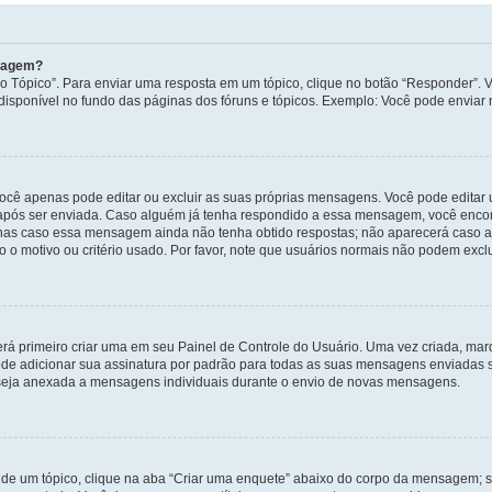
nsagem?
 Tópico”. Para enviar uma resposta em um tópico, clique no botão “Responder”. Vo
sponível no fundo das páginas dos fóruns e tópicos. Exemplo: Você pode enviar n
ocê apenas pode editar ou excluir as suas próprias mensagens. Você pode edita
após ser enviada. Caso alguém já tenha respondido a essa mensagem, você encon
nas caso essa mensagem ainda não tenha obtido respostas; não aparecerá caso a 
 o motivo ou critério usado. Por favor, note que usuários normais não podem exc
rá primeiro criar uma em seu Painel de Controle do Usuário. Uma vez criada, ma
de adicionar sua assinatura por padrão para todas as suas mensagens enviadas s
a seja anexada a mensagens individuais durante o envio de novas mensagens.
de um tópico, clique na aba “Criar uma enquete” abaixo do corpo da mensagem; s