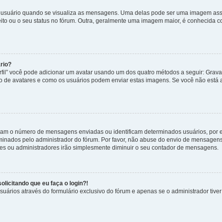
uário quando se visualiza as mensagens. Uma delas pode ser uma imagem associ
ito ou o seu status no fórum. Outra, geralmente uma imagem maior, é conhecida 
rio?
rfil” você pode adicionar um avatar usando um dos quatro métodos a seguir: Gravat
uso de avatares e como os usuários podem enviar estas imagens. Se você não está au
cam o número de mensagens enviadas ou identificam determinados usuários, por 
rminados pelo administrador do fórum. Por favor, não abuse do envio de mensagen
ores ou administradores irão simplesmente diminuir o seu contador de mensagens.
licitando que eu faça o login?!
uários através do formulário exclusivo do fórum e apenas se o administrador tiver 