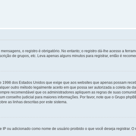
mensagens, o registro é obrigatório. No entanto; o registro dá-lhe acesso a ferra
scrição de grupos, etc. Leva apenas alguns minutos para registrar, então é recome
i de 1998 dos Estados Unidos que exige que aos websites que apenas possam rec
lquer outro método legalmente aceito em que possa ser autorizada a coleta de dad
sempre recomendável que os administradores apliquem as regras de suas comunid
e um conselho judicial para maiores informações. Por favor, note que o Grupo php
bre as linhas descritas por este sistema.
 IP ou adicionado como nome de usuário proibido o que você deseja registrar. O r