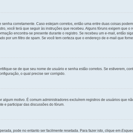
 e senha corretamente. Caso estejam corretos, então uma entre duas coisas podem
tro, você terá que seguir às instruções que recebeu. Alguns fóruns exigem que o r
formação encontra-se presente durante o registro. Se recebeu um e-mail, então sig
do por um filtro de spam. Se você tem certeza que o endereço de e-mail que fornec
certifique-se de que seu nome de usuário e senha estão corretos. Se estiverem, con
nfiguração, o qual precise ser corrigido.
 por algum motivo. É comum administradores excluírem registros de usuários que 
e e participar das discussões do fórum.
rada, pode no entanto ser facilmente resetada. Para fazer isto, clique em
Esquec