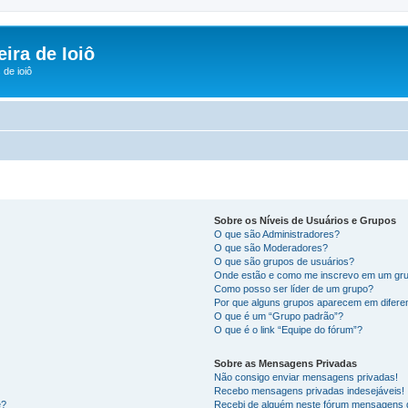
ira de Ioiô
de ioiô
Sobre os Níveis de Usuários e Grupos
O que são Administradores?
O que são Moderadores?
O que são grupos de usuários?
Onde estão e como me inscrevo em um gru
Como posso ser líder de um grupo?
Por que alguns grupos aparecem em difere
O que é um “Grupo padrão”?
O que é o link “Equipe do fórum”?
Sobre as Mensagens Privadas
Não consigo enviar mensagens privadas!
Recebo mensagens privadas indesejáveis!
e?
Recebi de alguém neste fórum mensagens d