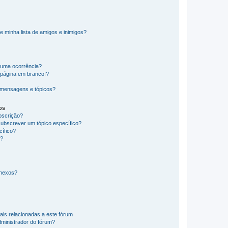
e minha lista de amigos e inimigos?
huma ocorrência?
 página em branco!?
 mensagens e tópicos?
os
ubscrição?
subscrever um tópico específico?
ífico?
s?
anexos?
ais relacionadas a este fórum
ministrador do fórum?