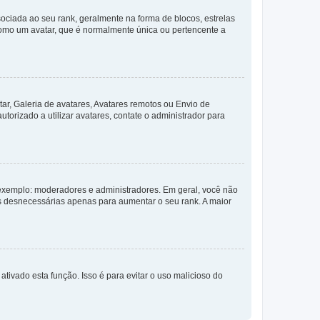
ada ao seu rank, geralmente na forma de blocos, estrelas
como um avatar, que é normalmente única ou pertencente a
ar, Galeria de avatares, Avatares remotos ou Envio de
torizado a utilizar avatares, contate o administrador para
exemplo: moderadores e administradores. Em geral, você não
s desnecessárias apenas para aumentar o seu rank. A maior
ativado esta função. Isso é para evitar o uso malicioso do