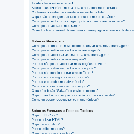
A data e hora estão erradas!
Alterei o fuso Horário, mas a data e hora continuam erradas!
O idioma da minha nacionalidade não está na lista!
O que são as imagens ao lado do meu nome de usuário?
Como posso exibir uma imagem junto ao meu nome de usuário?
Como posso alterar o meu rank?
Quando clico no e-mail de um usuário, uma página aparece solicitando 
Sobre as Mensagens
Como posso criar um novo tópico ou enviar uma nova mensagem?
Como posso editar ou excluir uma mensagem?
Como posso adicionar assinatura a uma mensagem?
Como posso adicionar uma enquete?
Por que não posso adicionar mais opções de voto?
Como posso editar ou excluir uma enquete?
Por que não consigo entrar em um fórum?
Por que não consigo adicionar anexos?
Por que eu recebi uma advertência?
Como eu posso denunciar mensagens?
O que é o botão “Salvar” no envio de tópicos?
O que a minha mensagem necessita para ser aprovada?
Como eu posso ressuscitar os meus tópicos?
Sobre os Formatos e Tipos de Tópicos
O que é BBCode?
Posso utilizar HTML?
O que são smilies?
Posso exibir imagens?
O que são anúncios globais?