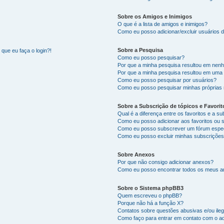
Sobre os Amigos e Inimigos
O que é a lista de amigos e inimigos?
Como eu posso adicionar/excluir usuários d
Sobre a Pesquisa
que eu faça o login?!
Como eu posso pesquisar?
Por que a minha pesquisa resultou em nen
Por que a minha pesquisa resultou em uma
Como eu posso pesquisar por usuários?
Como eu posso pesquisar minhas próprias
Sobre a Subscrição de tópicos e Favorit
Qual é a diferença entre os favoritos e a s
Como eu posso adicionar aos favoritos ou 
Como eu posso subscrever um fórum espec
Como eu posso excluir minhas subscriçõe
Sobre Anexos
Por que não consigo adicionar anexos?
Como eu posso encontrar todos os meus 
Sobre o Sistema phpBB3
Quem escreveu o phpBB?
Porque não há a função X?
Contatos sobre questões abusivas e/ou ileg
Como faço para entrar em contato com o ad