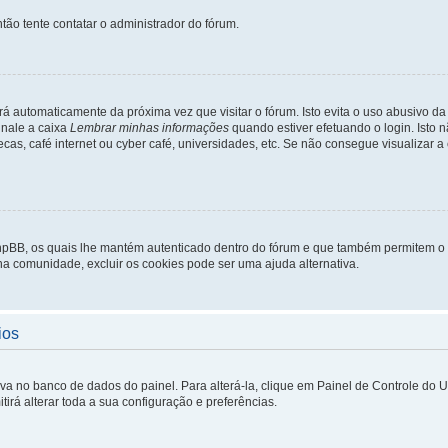
tão tente contatar o administrador do fórum.
rá automaticamente da próxima vez que visitar o fórum. Isto evita o uso abusivo d
inale a caixa
Lembrar minhas informações
quando estiver efetuando o login. Isto
ecas, café internet ou cyber café, universidades, etc. Se não consegue visualizar a
phpBB, os quais lhe mantém autenticado dentro do fórum e que também permitem o
 na comunidade, excluir os cookies pode ser uma ajuda alternativa.
ios
lva no banco de dados do painel. Para alterá-la, clique em Painel de Controle do 
irá alterar toda a sua configuração e preferências.