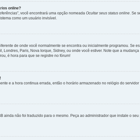
rios online?
Preferências”, você encontrará uma opção nomeada
Ocultar seus status online
. Se 
istema como um usuário invisível.
diferente de onde você normalmente se encontra ou inicialmente programou. Se ess
sil, Londres, Paris, Nova Iorque, Sidney, ou onde você estiver. Note que a mudanç
rou, é hora para que se registre no fórum!
!
nte e a hora continua errada, então o horário armazenado no relógio do servidor e
B ainda não foi traduzido para o mesmo. Peça ao administrador que instale o seu 