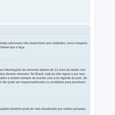
mentas adicionais não disponíveis aos visitantes, como imagens
ndável que o faça.
eber informações de menores abaixo de 13 anos de idade com
os desses menores. No Brasil, esta lei não vigora e por isso
ades e andem sempre de acordo com a lei vigente do país. Se
BB não pode ser responsabilizado ou contatado para possíveis
egistro também pode ter sido desativado por razões privadas.