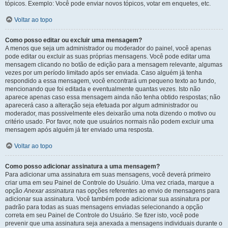
tópicos. Exemplo: Você pode enviar novos tópicos, votar em enquetes, etc.
Voltar ao topo
Como posso editar ou excluir uma mensagem?
A menos que seja um administrador ou moderador do painel, você apenas
pode editar ou excluir as suas próprias mensagens. Você pode editar uma
mensagem clicando no botão de edição para a mensagem relevante, algumas
vezes por um período limitado após ser enviada. Caso alguém já tenha
respondido a essa mensagem, você encontrará um pequeno texto ao fundo,
mencionando que foi editada e eventualmente quantas vezes. Isto não
aparece apenas caso essa mensagem ainda não tenha obtido respostas; não
aparecerá caso a alteração seja efetuada por algum administrador ou
moderador, mas possivelmente eles deixarão uma nota dizendo o motivo ou
critério usado. Por favor, note que usuários normais não podem excluir uma
mensagem após alguém já ter enviado uma resposta.
Voltar ao topo
Como posso adicionar assinatura a uma mensagem?
Para adicionar uma assinatura em suas mensagens, você deverá primeiro
criar uma em seu Painel de Controle do Usuário. Uma vez criada, marque a
opção
Anexar assinatura
nas opções referentes ao envio de mensagens para
adicionar sua assinatura. Você também pode adicionar sua assinatura por
padrão para todas as suas mensagens enviadas selecionando a opção
correta em seu Painel de Controle do Usuário. Se fizer isto, você pode
prevenir que uma assinatura seja anexada a mensagens individuais durante o