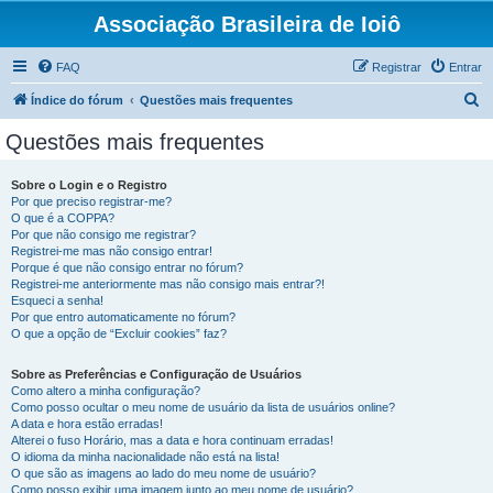
Associação Brasileira de Ioiô
FAQ
Registrar
Entrar
P
Índice do fórum
Questões mais frequentes
e
Questões mais frequentes
s
q
Sobre o Login e o Registro
Por que preciso registrar-me?
u
O que é a COPPA?
i
Por que não consigo me registrar?
Registrei-me mas não consigo entrar!
s
Porque é que não consigo entrar no fórum?
Registrei-me anteriormente mas não consigo mais entrar?!
a
Esqueci a senha!
r
Por que entro automaticamente no fórum?
O que a opção de “Excluir cookies” faz?
Sobre as Preferências e Configuração de Usuários
Como altero a minha configuração?
Como posso ocultar o meu nome de usuário da lista de usuários online?
A data e hora estão erradas!
Alterei o fuso Horário, mas a data e hora continuam erradas!
O idioma da minha nacionalidade não está na lista!
O que são as imagens ao lado do meu nome de usuário?
Como posso exibir uma imagem junto ao meu nome de usuário?