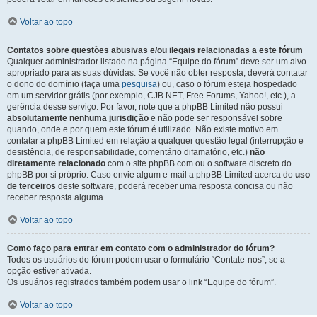
Voltar ao topo
Contatos sobre questões abusivas e/ou ilegais relacionadas a este fórum
Qualquer administrador listado na página “Equipe do fórum” deve ser um alvo
apropriado para as suas dúvidas. Se você não obter resposta, deverá contatar
o dono do domínio (faça uma
pesquisa
) ou, caso o fórum esteja hospedado
em um servidor grátis (por exemplo, CJB.NET, Free Forums, Yahoo!, etc.), a
gerência desse serviço. Por favor, note que a phpBB Limited não possui
absolutamente nenhuma jurisdição
e não pode ser responsável sobre
quando, onde e por quem este fórum é utilizado. Não existe motivo em
contatar a phpBB Limited em relação a qualquer questão legal (interrupção e
desistência, de responsabilidade, comentário difamatório, etc.)
não
diretamente relacionado
com o site phpBB.com ou o software discreto do
phpBB por si próprio. Caso envie algum e-mail a phpBB Limited acerca do
uso
de terceiros
deste software, poderá receber uma resposta concisa ou não
receber resposta alguma.
Voltar ao topo
Como faço para entrar em contato com o administrador do fórum?
Todos os usuários do fórum podem usar o formulário “Contate-nos”, se a
opção estiver ativada.
Os usuários registrados também podem usar o link “Equipe do fórum”.
Voltar ao topo