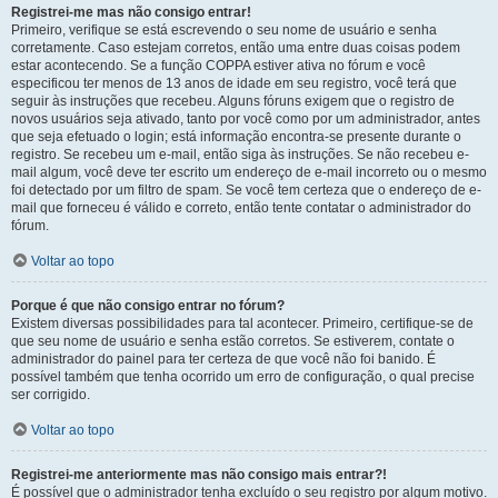
Registrei-me mas não consigo entrar!
Primeiro, verifique se está escrevendo o seu nome de usuário e senha
corretamente. Caso estejam corretos, então uma entre duas coisas podem
estar acontecendo. Se a função COPPA estiver ativa no fórum e você
especificou ter menos de 13 anos de idade em seu registro, você terá que
seguir às instruções que recebeu. Alguns fóruns exigem que o registro de
novos usuários seja ativado, tanto por você como por um administrador, antes
que seja efetuado o login; está informação encontra-se presente durante o
registro. Se recebeu um e-mail, então siga às instruções. Se não recebeu e-
mail algum, você deve ter escrito um endereço de e-mail incorreto ou o mesmo
foi detectado por um filtro de spam. Se você tem certeza que o endereço de e-
mail que forneceu é válido e correto, então tente contatar o administrador do
fórum.
Voltar ao topo
Porque é que não consigo entrar no fórum?
Existem diversas possibilidades para tal acontecer. Primeiro, certifique-se de
que seu nome de usuário e senha estão corretos. Se estiverem, contate o
administrador do painel para ter certeza de que você não foi banido. É
possível também que tenha ocorrido um erro de configuração, o qual precise
ser corrigido.
Voltar ao topo
Registrei-me anteriormente mas não consigo mais entrar?!
É possível que o administrador tenha excluído o seu registro por algum motivo.