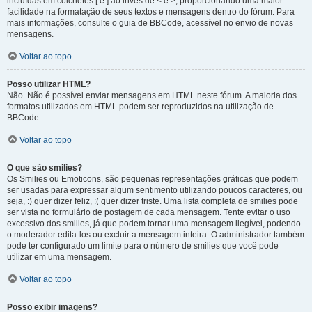
incluídas em colchetes [ e ] ao invés de < e >, proporcionando uma maior
facilidade na formatação de seus textos e mensagens dentro do fórum. Para
mais informações, consulte o guia de BBCode, acessível no envio de novas
mensagens.
Voltar ao topo
Posso utilizar HTML?
Não. Não é possível enviar mensagens em HTML neste fórum. A maioria dos
formatos utilizados em HTML podem ser reproduzidos na utilização de
BBCode.
Voltar ao topo
O que são smilies?
Os Smilies ou Emoticons, são pequenas representações gráficas que podem
ser usadas para expressar algum sentimento utilizando poucos caracteres, ou
seja, :) quer dizer feliz, :( quer dizer triste. Uma lista completa de smilies pode
ser vista no formulário de postagem de cada mensagem. Tente evitar o uso
excessivo dos smilies, já que podem tornar uma mensagem ilegível, podendo
o moderador edita-los ou excluir a mensagem inteira. O administrador também
pode ter configurado um limite para o número de smilies que você pode
utilizar em uma mensagem.
Voltar ao topo
Posso exibir imagens?