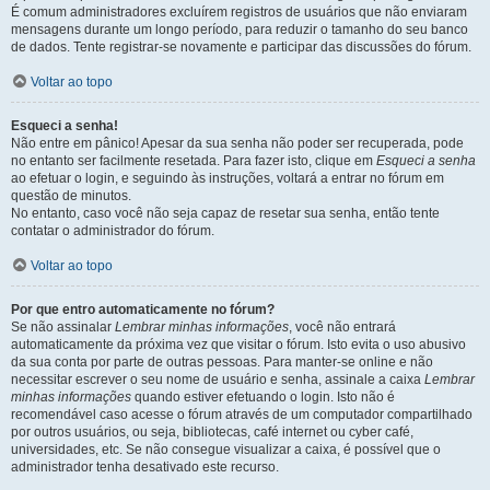
É comum administradores excluírem registros de usuários que não enviaram
mensagens durante um longo período, para reduzir o tamanho do seu banco
de dados. Tente registrar-se novamente e participar das discussões do fórum.
Voltar ao topo
Esqueci a senha!
Não entre em pânico! Apesar da sua senha não poder ser recuperada, pode
no entanto ser facilmente resetada. Para fazer isto, clique em
Esqueci a senha
ao efetuar o login, e seguindo às instruções, voltará a entrar no fórum em
questão de minutos.
No entanto, caso você não seja capaz de resetar sua senha, então tente
contatar o administrador do fórum.
Voltar ao topo
Por que entro automaticamente no fórum?
Se não assinalar
Lembrar minhas informações
, você não entrará
automaticamente da próxima vez que visitar o fórum. Isto evita o uso abusivo
da sua conta por parte de outras pessoas. Para manter-se online e não
necessitar escrever o seu nome de usuário e senha, assinale a caixa
Lembrar
minhas informações
quando estiver efetuando o login. Isto não é
recomendável caso acesse o fórum através de um computador compartilhado
por outros usuários, ou seja, bibliotecas, café internet ou cyber café,
universidades, etc. Se não consegue visualizar a caixa, é possível que o
administrador tenha desativado este recurso.