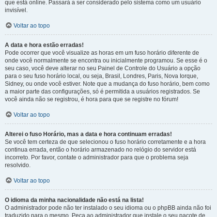
que está online. Passará a ser considerado pelo sistema como um usuário
invisível.
Voltar ao topo
A data e hora estão erradas!
Pode ocorrer que você visualize as horas em um fuso horário diferente de
onde você normalmente se encontra ou inicialmente programou. Se esse é o
seu caso, você deve alterar no seu Painel de Controle do Usuário a opção
para o seu fuso horário local, ou seja, Brasil, Londres, Paris, Nova Iorque,
Sidney, ou onde você estiver. Note que a mudança do fuso horário, bem como
a maior parte das configurações, só é permitida a usuários registrados. Se
você ainda não se registrou, é hora para que se registre no fórum!
Voltar ao topo
Alterei o fuso Horário, mas a data e hora continuam erradas!
Se você tem certeza de que selecionou o fuso horário corretamente e a hora
continua errada, então o horário armazenado no relógio do servidor está
incorreto. Por favor, contate o administrador para que o problema seja
resolvido.
Voltar ao topo
O idioma da minha nacionalidade não está na lista!
O administrador pode não ter instalado o seu idioma ou o phpBB ainda não foi
traduzido para o mesmo. Peça ao administrador que instale o seu pacote de