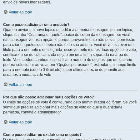
envio de novas mensagens.
Voltar ao topo
Como posso adicionar uma enquete?
Quando enviar um novo tópico ou editar a primeira mensagem de um tópico,
clique na aba “Criar uma enquete” abaixo do corpo da mensagem; se você
não conseguir ver esta opção, é porque provavelmente não possui permissão
para criar enquetes ou o tópico não é de sua autoria. Você deve escrever um
título para a enquete e em seguida, escrever pelo menos duas opções de voto,
certificando-se de colocar cada opção em uma linha separada na área de
texto. Você poderá também especificar o número de opções que um usuário
poderá selecionar ao votar em “Opções por usuário”, estipular um tempo limite
para a enquete (sendo 0 ilimitado), e por último a opção de permitir aos
usuários a mudança de voto.
Voltar ao topo
Por que não posso adicionar mais opções de voto?
O limite de opções de voto é configurado pelo administrador do fórum. Se você
sentir que precisa adicionar mais opções de voto do que a quantidade
permitida, contate o administrador.
Voltar ao topo
Como posso editar ou excluir uma enquete?
Da mesma forma que as mensagens, as enquetes apenas poderão ser