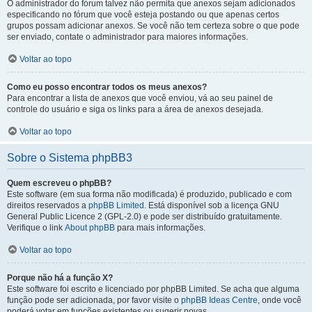
O administrador do fórum talvez não permita que anexos sejam adicionados
especificando no fórum que você esteja postando ou que apenas certos
grupos possam adicionar anexos. Se você não tem certeza sobre o que pode
ser enviado, contate o administrador para maiores informações.
Voltar ao topo
Como eu posso encontrar todos os meus anexos?
Para encontrar a lista de anexos que você enviou, vá ao seu painel de
controle do usuário e siga os links para a área de anexos desejada.
Voltar ao topo
Sobre o Sistema phpBB3
Quem escreveu o phpBB?
Este software (em sua forma não modificada) é produzido, publicado e com
direitos reservados a
phpBB Limited
. Está disponível sob a licença GNU
General Public Licence 2 (GPL-2.0) e pode ser distribuído gratuitamente.
Verifique o link
About phpBB
para mais informações.
Voltar ao topo
Porque não há a função X?
Este software foi escrito e licenciado por phpBB Limited. Se acha que alguma
função pode ser adicionada, por favor visite o
phpBB Ideas Centre
, onde você
poderá votar em funcões existentes ou sugerir novas.