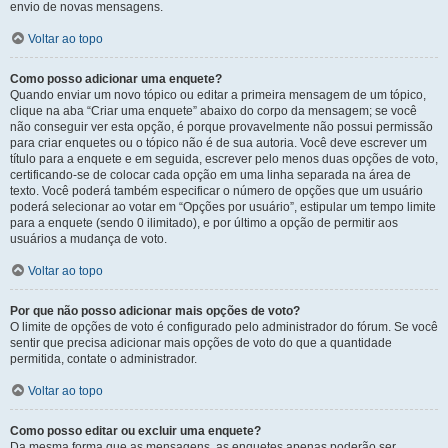
envio de novas mensagens.
Voltar ao topo
Como posso adicionar uma enquete?
Quando enviar um novo tópico ou editar a primeira mensagem de um tópico,
clique na aba “Criar uma enquete” abaixo do corpo da mensagem; se você
não conseguir ver esta opção, é porque provavelmente não possui permissão
para criar enquetes ou o tópico não é de sua autoria. Você deve escrever um
título para a enquete e em seguida, escrever pelo menos duas opções de voto,
certificando-se de colocar cada opção em uma linha separada na área de
texto. Você poderá também especificar o número de opções que um usuário
poderá selecionar ao votar em “Opções por usuário”, estipular um tempo limite
para a enquete (sendo 0 ilimitado), e por último a opção de permitir aos
usuários a mudança de voto.
Voltar ao topo
Por que não posso adicionar mais opções de voto?
O limite de opções de voto é configurado pelo administrador do fórum. Se você
sentir que precisa adicionar mais opções de voto do que a quantidade
permitida, contate o administrador.
Voltar ao topo
Como posso editar ou excluir uma enquete?
Da mesma forma que as mensagens, as enquetes apenas poderão ser