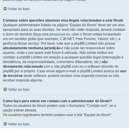
Voltar ao topo
Contatos sobre questões abusivas e/ou ilegais relacionadas a este fórum
Qualquer administrador listado na página “Equipe do fórum” deve ser um alvo
apropriado para as suas dúvidas. Se você não obter resposta, deverá contatar
o dono do domínio (faça uma
pesquisa
) ou, caso o fórum esteja hospedado
em um servidor grátis (por exemplo, CJB.NET, Free Forums, Yahoo!, etc.), a
gerência desse serviço. Por favor, note que a phpBB Limited não possui
absolutamente nenhuma jurisdição
e não pode ser responsável sobre
quando, onde e por quem este fórum é utilizado. Não existe motivo em
contatar a phpBB Limited em relação a qualquer questão legal (interrupção e
desistência, de responsabilidade, comentário difamatório, etc.)
não
diretamente relacionado
com o site phpBB.com ou o software discreto do
phpBB por si próprio. Caso envie algum e-mail a phpBB Limited acerca do
uso
de terceiros
deste software, poderá receber uma resposta concisa ou não
receber resposta alguma.
Voltar ao topo
Como faço para entrar em contato com o administrador do fórum?
Todos os usuários do fórum podem usar o formulário “Contate-nos”, se a
opção estiver ativada.
Os usuários registrados também podem usar o link “Equipe do fórum”.
Voltar ao topo