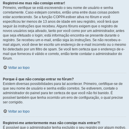
Registrei-me mas não consigo entrar!
Primeiro, verifique se está escrevendo o seu nome de usuário e senha
corretamente. Caso estejam corretos, então uma entre duas coisas podem
estar acontecendo. Se a função COPPA estiver ativa no fórum e você
especificou ter menos de 13 anos de idade em seu registro, você terá que
seguir às instruções que recebeu. Alguns fóruns exigem que o registro de
novos usuários seja ativado, tanto por você como por um administrador, antes
que seja efetuado o login; está informação encontra-se presente durante o
registro. Se recebeu um e-mail, então siga às instruções. Se não recebeu e-
mail algum, você deve ter escrito um endereço de e-mail incorreto ou o mesmo
foi detectado por um filtro de spam. Se você tem certeza que o endereço de e-
mail que forneceu é válido e correto, então tente contatar o administrador do
fórum.
Voltar ao topo
Porque é que não consigo entrar no fórum?
Existem diversas possibilidades para tal acontecer. Primeiro, certifique-se de
que seu nome de usuário e senha estão corretos. Se estiverem, contate o
administrador do painel para ter certeza de que você não foi banido. É
possível também que tenha ocorrido um erro de configuração, o qual precise
ser corrigido.
Voltar ao topo
Registrei-me anteriormente mas não consigo mais entrar?!
É possível que o administrador tenha excluído o seu registro por algum motivo.