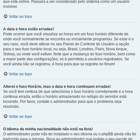
que está online. Passará a ser considerado pelo sistema como um usuário
invisível.
Voltar ao topo
A data e hora estão erradas!
Pode ocorrer que você visualize as horas em um fuso horário diferente de
onde você normalmente se encontra ou inicialmente programou. Se esse é o
seu caso, você deve alterar no seu Painel de Controle do Usuário a opção
para o seu fuso horário local, ou seja, Brasil, Londres, Paris, Nova Iorque,
Sidney, ou onde você estiver. Note que a mudança do fuso horário, bem como
a maior parte das configurações, só é permitida a usuários registrados. Se
você ainda não se registrou, é hora para que se registre no fórum!
Voltar ao topo
Alterei o fuso Horário, mas a data e hora continuam erradas!
Se você tem certeza de que selecionou o fuso horário corretamente e a hora
continua errada, então o horário armazenado no relógio do servidor está
incorreto. Por favor, contate o administrador para que o problema seja
resolvido.
Voltar ao topo
O idioma da minha nacionalidade não está na lista!
O administrador pode não ter instalado o seu idioma ou o phpBB ainda não foi
traduzido para o mesmo. Peça ao administrador que instale o seu pacote de