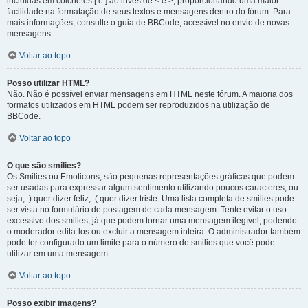
incluídas em colchetes [ e ] ao invés de < e >, proporcionando uma maior
facilidade na formatação de seus textos e mensagens dentro do fórum. Para
mais informações, consulte o guia de BBCode, acessível no envio de novas
mensagens.
Voltar ao topo
Posso utilizar HTML?
Não. Não é possível enviar mensagens em HTML neste fórum. A maioria dos
formatos utilizados em HTML podem ser reproduzidos na utilização de
BBCode.
Voltar ao topo
O que são smilies?
Os Smilies ou Emoticons, são pequenas representações gráficas que podem
ser usadas para expressar algum sentimento utilizando poucos caracteres, ou
seja, :) quer dizer feliz, :( quer dizer triste. Uma lista completa de smilies pode
ser vista no formulário de postagem de cada mensagem. Tente evitar o uso
excessivo dos smilies, já que podem tornar uma mensagem ilegível, podendo
o moderador edita-los ou excluir a mensagem inteira. O administrador também
pode ter configurado um limite para o número de smilies que você pode
utilizar em uma mensagem.
Voltar ao topo
Posso exibir imagens?