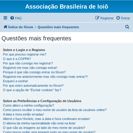
Associação Brasileira de Ioiô
FAQ
Registrar
Entrar
P
Índice do fórum
Questões mais frequentes
e
Questões mais frequentes
s
q
Sobre o Login e o Registro
Por que preciso registrar-me?
u
O que é a COPPA?
i
Por que não consigo me registrar?
Registrei-me mas não consigo entrar!
s
Porque é que não consigo entrar no fórum?
Registrei-me anteriormente mas não consigo mais entrar?!
a
Esqueci a senha!
r
Por que entro automaticamente no fórum?
O que a opção de “Excluir cookies” faz?
Sobre as Preferências e Configuração de Usuários
Como altero a minha configuração?
Como posso ocultar o meu nome de usuário da lista de usuários online?
A data e hora estão erradas!
Alterei o fuso Horário, mas a data e hora continuam erradas!
O idioma da minha nacionalidade não está na lista!
O que são as imagens ao lado do meu nome de usuário?
Como posso exibir uma imagem junto ao meu nome de usuário?