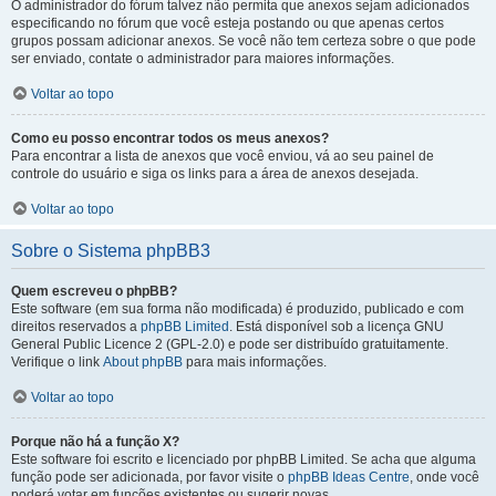
O administrador do fórum talvez não permita que anexos sejam adicionados
especificando no fórum que você esteja postando ou que apenas certos
grupos possam adicionar anexos. Se você não tem certeza sobre o que pode
ser enviado, contate o administrador para maiores informações.
Voltar ao topo
Como eu posso encontrar todos os meus anexos?
Para encontrar a lista de anexos que você enviou, vá ao seu painel de
controle do usuário e siga os links para a área de anexos desejada.
Voltar ao topo
Sobre o Sistema phpBB3
Quem escreveu o phpBB?
Este software (em sua forma não modificada) é produzido, publicado e com
direitos reservados a
phpBB Limited
. Está disponível sob a licença GNU
General Public Licence 2 (GPL-2.0) e pode ser distribuído gratuitamente.
Verifique o link
About phpBB
para mais informações.
Voltar ao topo
Porque não há a função X?
Este software foi escrito e licenciado por phpBB Limited. Se acha que alguma
função pode ser adicionada, por favor visite o
phpBB Ideas Centre
, onde você
poderá votar em funcões existentes ou sugerir novas.