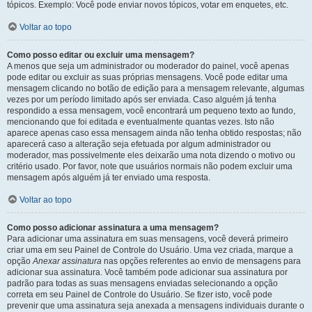
tópicos. Exemplo: Você pode enviar novos tópicos, votar em enquetes, etc.
Voltar ao topo
Como posso editar ou excluir uma mensagem?
A menos que seja um administrador ou moderador do painel, você apenas
pode editar ou excluir as suas próprias mensagens. Você pode editar uma
mensagem clicando no botão de edição para a mensagem relevante, algumas
vezes por um período limitado após ser enviada. Caso alguém já tenha
respondido a essa mensagem, você encontrará um pequeno texto ao fundo,
mencionando que foi editada e eventualmente quantas vezes. Isto não
aparece apenas caso essa mensagem ainda não tenha obtido respostas; não
aparecerá caso a alteração seja efetuada por algum administrador ou
moderador, mas possivelmente eles deixarão uma nota dizendo o motivo ou
critério usado. Por favor, note que usuários normais não podem excluir uma
mensagem após alguém já ter enviado uma resposta.
Voltar ao topo
Como posso adicionar assinatura a uma mensagem?
Para adicionar uma assinatura em suas mensagens, você deverá primeiro
criar uma em seu Painel de Controle do Usuário. Uma vez criada, marque a
opção
Anexar assinatura
nas opções referentes ao envio de mensagens para
adicionar sua assinatura. Você também pode adicionar sua assinatura por
padrão para todas as suas mensagens enviadas selecionando a opção
correta em seu Painel de Controle do Usuário. Se fizer isto, você pode
prevenir que uma assinatura seja anexada a mensagens individuais durante o