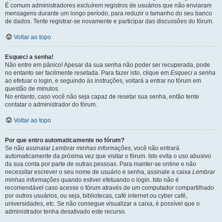
É comum administradores excluírem registros de usuários que não enviaram
mensagens durante um longo período, para reduzir o tamanho do seu banco
de dados. Tente registrar-se novamente e participar das discussões do fórum.
Voltar ao topo
Esqueci a senha!
Não entre em pânico! Apesar da sua senha não poder ser recuperada, pode
no entanto ser facilmente resetada. Para fazer isto, clique em
Esqueci a senha
ao efetuar o login, e seguindo às instruções, voltará a entrar no fórum em
questão de minutos.
No entanto, caso você não seja capaz de resetar sua senha, então tente
contatar o administrador do fórum.
Voltar ao topo
Por que entro automaticamente no fórum?
Se não assinalar
Lembrar minhas informações
, você não entrará
automaticamente da próxima vez que visitar o fórum. Isto evita o uso abusivo
da sua conta por parte de outras pessoas. Para manter-se online e não
necessitar escrever o seu nome de usuário e senha, assinale a caixa
Lembrar
minhas informações
quando estiver efetuando o login. Isto não é
recomendável caso acesse o fórum através de um computador compartilhado
por outros usuários, ou seja, bibliotecas, café internet ou cyber café,
universidades, etc. Se não consegue visualizar a caixa, é possível que o
administrador tenha desativado este recurso.