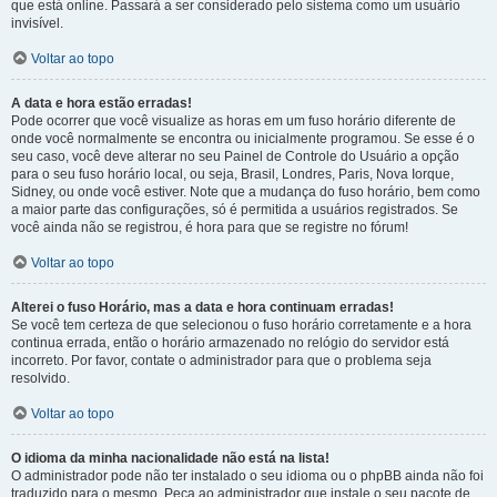
que está online. Passará a ser considerado pelo sistema como um usuário
invisível.
Voltar ao topo
A data e hora estão erradas!
Pode ocorrer que você visualize as horas em um fuso horário diferente de
onde você normalmente se encontra ou inicialmente programou. Se esse é o
seu caso, você deve alterar no seu Painel de Controle do Usuário a opção
para o seu fuso horário local, ou seja, Brasil, Londres, Paris, Nova Iorque,
Sidney, ou onde você estiver. Note que a mudança do fuso horário, bem como
a maior parte das configurações, só é permitida a usuários registrados. Se
você ainda não se registrou, é hora para que se registre no fórum!
Voltar ao topo
Alterei o fuso Horário, mas a data e hora continuam erradas!
Se você tem certeza de que selecionou o fuso horário corretamente e a hora
continua errada, então o horário armazenado no relógio do servidor está
incorreto. Por favor, contate o administrador para que o problema seja
resolvido.
Voltar ao topo
O idioma da minha nacionalidade não está na lista!
O administrador pode não ter instalado o seu idioma ou o phpBB ainda não foi
traduzido para o mesmo. Peça ao administrador que instale o seu pacote de