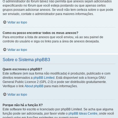
O administrador do fórum talvez não permita que anexos sejam adicionados
especificando no fórum que você esteja postando ou que apenas certos
grupos possam adicionar anexos. Se você não tem certeza sobre o que pode
ser enviado, contate o administrador para maiores informações.
Voltar ao topo
Como eu posso encontrar todos os meus anexos?
Para encontrar a lista de anexos que você enviou, vá ao seu painel de
controle do usuário e siga os links para a área de anexos desejada.
Voltar ao topo
Sobre o Sistema phpBB3
Quem escreveu o phpBB?
Este software (em sua forma não modificada) é produzido, publicado e com
direitos reservados a
phpBB Limited
. Está disponível sob a licença GNU
General Public Licence 2 (GPL-2.0) e pode ser distribuído gratuitamente.
Verifique o link
About phpBB
para mais informações.
Voltar ao topo
Porque não há a função X?
Este software foi escrito e licenciado por phpBB Limited. Se acha que alguma
função pode ser adicionada, por favor visite o
phpBB Ideas Centre
, onde você
poderá votar em funcões existentes ou sugerir novas.