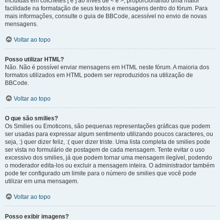
incluídas em colchetes [ e ] ao invés de < e >, proporcionando uma maior
facilidade na formatação de seus textos e mensagens dentro do fórum. Para
mais informações, consulte o guia de BBCode, acessível no envio de novas
mensagens.
Voltar ao topo
Posso utilizar HTML?
Não. Não é possível enviar mensagens em HTML neste fórum. A maioria dos
formatos utilizados em HTML podem ser reproduzidos na utilização de
BBCode.
Voltar ao topo
O que são smilies?
Os Smilies ou Emoticons, são pequenas representações gráficas que podem
ser usadas para expressar algum sentimento utilizando poucos caracteres, ou
seja, :) quer dizer feliz, :( quer dizer triste. Uma lista completa de smilies pode
ser vista no formulário de postagem de cada mensagem. Tente evitar o uso
excessivo dos smilies, já que podem tornar uma mensagem ilegível, podendo
o moderador edita-los ou excluir a mensagem inteira. O administrador também
pode ter configurado um limite para o número de smilies que você pode
utilizar em uma mensagem.
Voltar ao topo
Posso exibir imagens?