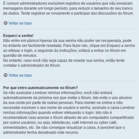
É comum administradores excluírem registros de usuários que não enviaram
mensagens durante um longo período, para reduzir o tamanho do seu banco
de dados. Tente registrar-se novamente e participar das discussões do fórum.
Voltar ao topo
Esqueci a senha!
Não entre em pânico! Apesar da sua senha não poder ser recuperada, pode
no entanto ser facilmente resetada. Para fazer isto, clique em
Esqueci a senha
ao efetuar o login, e seguindo às instruções, voltará a entrar no fórum em
questão de minutos.
No entanto, caso você não seja capaz de resetar sua senha, então tente
contatar o administrador do fórum.
Voltar ao topo
Por que entro automaticamente no fórum?
Se não assinalar
Lembrar minhas informações
, você não entrará
automaticamente da próxima vez que visitar o fórum. Isto evita o uso abusivo
da sua conta por parte de outras pessoas. Para manter-se online e não
necessitar escrever o seu nome de usuário e senha, assinale a caixa
Lembrar
minhas informações
quando estiver efetuando o login. Isto não é
recomendável caso acesse o fórum através de um computador compartilhado
por outros usuários, ou seja, bibliotecas, café internet ou cyber café,
universidades, etc. Se não consegue visualizar a caixa, é possível que o
administrador tenha desativado este recurso.