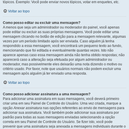
tópicos. Exemplo: Você pode enviar novos tópicos, votar em enquetes, etc.
Voltar ao topo
Como posso editar ou excluir uma mensagem?
A menos que seja um administrador ou moderador do painel, você apenas
pode editar ou excluir as suas próprias mensagens. Você pode editar uma
mensagem clicando no botão de edição para a mensagem relevante, algumas
vezes por um período limitado após ser enviada. Caso alguém já tenha
respondido a essa mensagem, você encontrará um pequeno texto ao fundo,
mencionando que foi editada e eventualmente quantas vezes. Isto não
aparece apenas caso essa mensagem ainda não tenha obtido respostas; não
aparecerá caso a alteração seja efetuada por algum administrador ou
moderador, mas possivelmente eles deixarão uma nota dizendo o motivo ou
critério usado. Por favor, note que usuários normais não podem excluir uma
mensagem após alguém já ter enviado uma resposta.
Voltar ao topo
Como posso adicionar assinatura a uma mensagem?
Para adicionar uma assinatura em suas mensagens, você deverá primeiro
criar uma em seu Painel de Controle do Usuário. Uma vez criada, marque a
opção
Anexar assinatura
nas opções referentes ao envio de mensagens para
adicionar sua assinatura. Você também pode adicionar sua assinatura por
padrão para todas as suas mensagens enviadas selecionando a opção
correta em seu Painel de Controle do Usuário. Se fizer isto, você pode
prevenir que uma assinatura seja anexada a mensagens individuais durante o