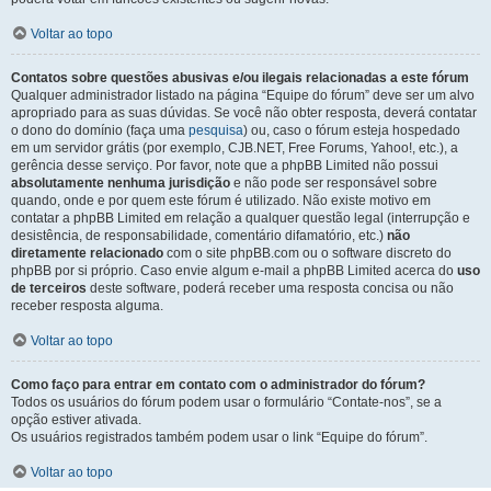
Voltar ao topo
Contatos sobre questões abusivas e/ou ilegais relacionadas a este fórum
Qualquer administrador listado na página “Equipe do fórum” deve ser um alvo
apropriado para as suas dúvidas. Se você não obter resposta, deverá contatar
o dono do domínio (faça uma
pesquisa
) ou, caso o fórum esteja hospedado
em um servidor grátis (por exemplo, CJB.NET, Free Forums, Yahoo!, etc.), a
gerência desse serviço. Por favor, note que a phpBB Limited não possui
absolutamente nenhuma jurisdição
e não pode ser responsável sobre
quando, onde e por quem este fórum é utilizado. Não existe motivo em
contatar a phpBB Limited em relação a qualquer questão legal (interrupção e
desistência, de responsabilidade, comentário difamatório, etc.)
não
diretamente relacionado
com o site phpBB.com ou o software discreto do
phpBB por si próprio. Caso envie algum e-mail a phpBB Limited acerca do
uso
de terceiros
deste software, poderá receber uma resposta concisa ou não
receber resposta alguma.
Voltar ao topo
Como faço para entrar em contato com o administrador do fórum?
Todos os usuários do fórum podem usar o formulário “Contate-nos”, se a
opção estiver ativada.
Os usuários registrados também podem usar o link “Equipe do fórum”.
Voltar ao topo