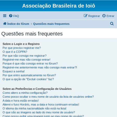
Associação Brasileira de Ioiô
FAQ
Registrar
Entrar
P
Índice do fórum
Questões mais frequentes
e
Questões mais frequentes
s
q
Sobre o Login e o Registro
Por que preciso registrar-me?
u
O que é a COPPA?
i
Por que não consigo me registrar?
Registrei-me mas não consigo entrar!
s
Porque é que não consigo entrar no fórum?
Registrei-me anteriormente mas não consigo mais entrar?!
a
Esqueci a senha!
r
Por que entro automaticamente no fórum?
O que a opção de “Excluir cookies” faz?
Sobre as Preferências e Configuração de Usuários
Como altero a minha configuração?
Como posso ocultar o meu nome de usuário da lista de usuários online?
A data e hora estão erradas!
Alterei o fuso Horário, mas a data e hora continuam erradas!
O idioma da minha nacionalidade não está na lista!
O que são as imagens ao lado do meu nome de usuário?
Como posso exibir uma imagem junto ao meu nome de usuário?