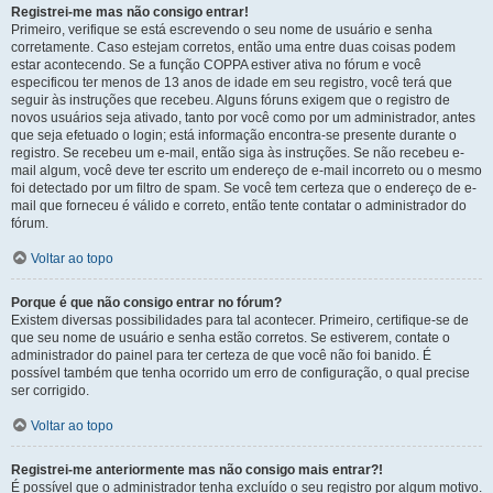
Registrei-me mas não consigo entrar!
Primeiro, verifique se está escrevendo o seu nome de usuário e senha
corretamente. Caso estejam corretos, então uma entre duas coisas podem
estar acontecendo. Se a função COPPA estiver ativa no fórum e você
especificou ter menos de 13 anos de idade em seu registro, você terá que
seguir às instruções que recebeu. Alguns fóruns exigem que o registro de
novos usuários seja ativado, tanto por você como por um administrador, antes
que seja efetuado o login; está informação encontra-se presente durante o
registro. Se recebeu um e-mail, então siga às instruções. Se não recebeu e-
mail algum, você deve ter escrito um endereço de e-mail incorreto ou o mesmo
foi detectado por um filtro de spam. Se você tem certeza que o endereço de e-
mail que forneceu é válido e correto, então tente contatar o administrador do
fórum.
Voltar ao topo
Porque é que não consigo entrar no fórum?
Existem diversas possibilidades para tal acontecer. Primeiro, certifique-se de
que seu nome de usuário e senha estão corretos. Se estiverem, contate o
administrador do painel para ter certeza de que você não foi banido. É
possível também que tenha ocorrido um erro de configuração, o qual precise
ser corrigido.
Voltar ao topo
Registrei-me anteriormente mas não consigo mais entrar?!
É possível que o administrador tenha excluído o seu registro por algum motivo.