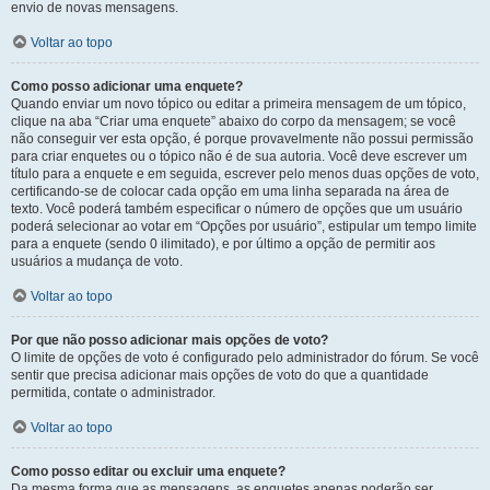
envio de novas mensagens.
Voltar ao topo
Como posso adicionar uma enquete?
Quando enviar um novo tópico ou editar a primeira mensagem de um tópico,
clique na aba “Criar uma enquete” abaixo do corpo da mensagem; se você
não conseguir ver esta opção, é porque provavelmente não possui permissão
para criar enquetes ou o tópico não é de sua autoria. Você deve escrever um
título para a enquete e em seguida, escrever pelo menos duas opções de voto,
certificando-se de colocar cada opção em uma linha separada na área de
texto. Você poderá também especificar o número de opções que um usuário
poderá selecionar ao votar em “Opções por usuário”, estipular um tempo limite
para a enquete (sendo 0 ilimitado), e por último a opção de permitir aos
usuários a mudança de voto.
Voltar ao topo
Por que não posso adicionar mais opções de voto?
O limite de opções de voto é configurado pelo administrador do fórum. Se você
sentir que precisa adicionar mais opções de voto do que a quantidade
permitida, contate o administrador.
Voltar ao topo
Como posso editar ou excluir uma enquete?
Da mesma forma que as mensagens, as enquetes apenas poderão ser