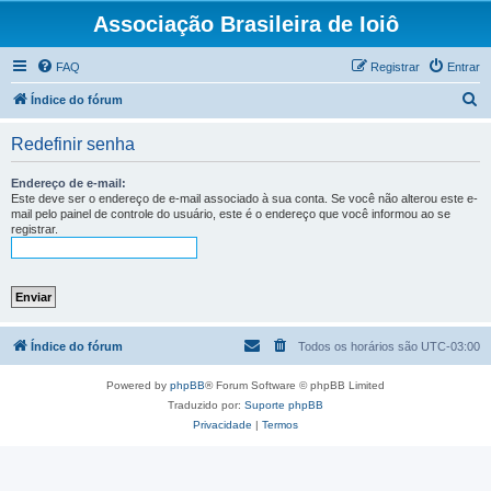
Associação Brasileira de Ioiô
FAQ
Registrar
Entrar
P
Índice do fórum
e
Redefinir senha
s
q
Endereço de e-mail:
Este deve ser o endereço de e-mail associado à sua conta. Se você não alterou este e-
u
mail pelo painel de controle do usuário, este é o endereço que você informou ao se
registrar.
i
s
a
r
Índice do fórum
Todos os horários são
UTC-03:00
Powered by
phpBB
® Forum Software © phpBB Limited
Traduzido por:
Suporte phpBB
Privacidade
|
Termos