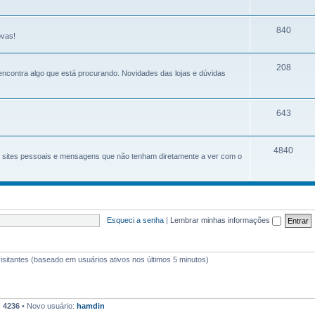
840
ovas!
208
 encontra algo que está procurando. Novidades das lojas e dúvidas
643
4840
s, sites pessoais e mensagens que não tenham diretamente a ver com o
Esqueci a senha
|
Lembrar minhas informações
3 visitantes (baseado em usuários ativos nos últimos 5 minutos)
s
4236
• Novo usuário:
hamdin