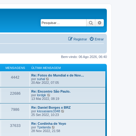
Pesquisar
Pesquisa avançad
Registrar
Entrar
Bem-vindo: 06 Ago 2026, 06:40
MENSAGENS
ÚLTIMA MENSAGEM
Re: Fotos do Mundial e de Nov…
4442
V
por
suhal
e
20 Abr 2022, 07:05
r
ú
Re: Encontro São Paulo.
22686
l
V
por
lordgk
t
e
13 Mai 2022, 08:19
i
r
m
ú
Re: Daniel Borges x BRZ
a
7986
l
V
por
kissasians3348
m
t
e
25 Set 2022, 10:23
e
i
r
n
m
ú
s
Re: Cordinha de Yoyo
a
37633
l
a
V
por
Tpelanda
m
t
g
e
28 Nov 2022, 21:58
e
i
e
r
n