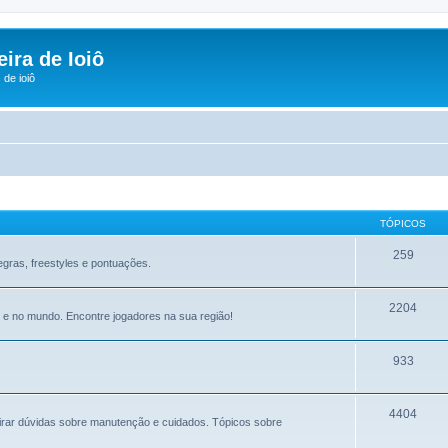
ira de Ioiô
de ioiô
TÓPICOS
259
gras, freestyles e pontuações.
2204
 e no mundo. Encontre jogadores na sua região!
933
4404
tirar dúvidas sobre manutenção e cuidados. Tópicos sobre