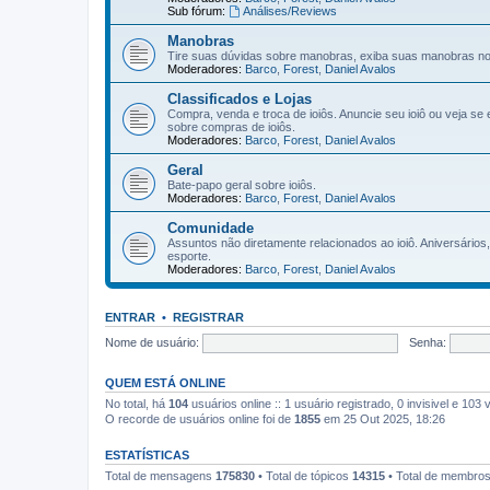
Sub fórum:
Análises/Reviews
Manobras
Tire suas dúvidas sobre manobras, exiba suas manobras n
Moderadores:
Barco
,
Forest
,
Daniel Avalos
Classificados e Lojas
Compra, venda e troca de ioiôs. Anuncie seu ioiô ou veja se
sobre compras de ioiôs.
Moderadores:
Barco
,
Forest
,
Daniel Avalos
Geral
Bate-papo geral sobre ioiôs.
Moderadores:
Barco
,
Forest
,
Daniel Avalos
Comunidade
Assuntos não diretamente relacionados ao ioiô. Aniversário
esporte.
Moderadores:
Barco
,
Forest
,
Daniel Avalos
ENTRAR
•
REGISTRAR
Nome de usuário:
Senha:
QUEM ESTÁ ONLINE
No total, há
104
usuários online :: 1 usuário registrado, 0 invisivel e 10
O recorde de usuários online foi de
1855
em 25 Out 2025, 18:26
ESTATÍSTICAS
Total de mensagens
175830
• Total de tópicos
14315
• Total de membro