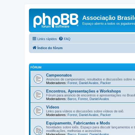
Associação Brasile
Espaço aberto a todos os jogadores 
Links rápidos
FAQ
Índice do fórum
FÓRUM
Campeonatos
Anúncios de campeonatos, resultados e discussões sobre re
Moderadores:
Forest
,
Daniel Avalos
,
Packer
Encontros, Apresentações e Workshops
Fórum para anúncio de encontros e apresentações no Brasil
Moderadores:
Barco
,
Forest
,
Daniel Avalos
Videos
Links para vídeos e discussões sobre vídeos de ioiô.
Moderadores:
Forest
,
Daniel Avalos
,
Packer
Equipamento, Fabricantes e Mods
Novidades sobre ioiôs. Espaço para discutir lançamentos e 
modificações, melhorias e acessórios.
Moderadores:
Barco
,
Forest
,
Daniel Avalos