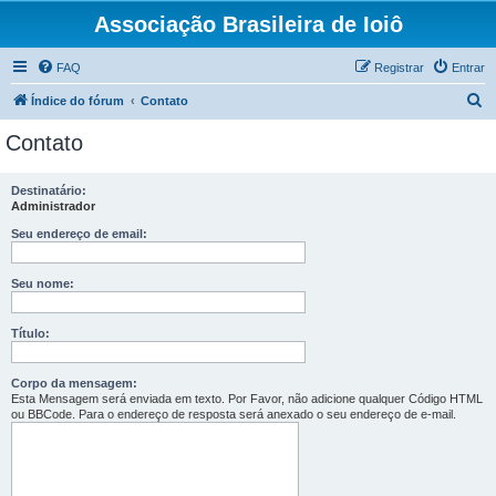
Associação Brasileira de Ioiô
FAQ
Registrar
Entrar
P
Índice do fórum
Contato
e
Contato
s
q
Destinatário:
Administrador
u
i
Seu endereço de email:
s
Seu nome:
a
r
Título:
Corpo da mensagem:
Esta Mensagem será enviada em texto. Por Favor, não adicione qualquer Código HTML
ou BBCode. Para o endereço de resposta será anexado o seu endereço de e-mail.