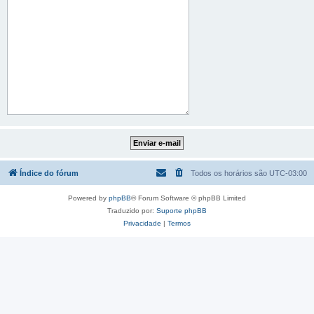
Índice do fórum
Todos os horários são
UTC-03:00
Powered by
phpBB
® Forum Software © phpBB Limited
Traduzido por:
Suporte phpBB
Privacidade
|
Termos