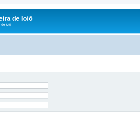
ira de Ioiô
de ioiô