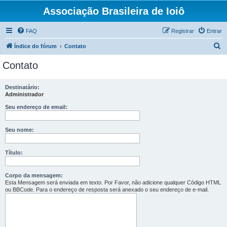
Associação Brasileira de Ioiô
FAQ
Registrar
Entrar
P
Índice do fórum
Contato
e
Contato
s
q
Destinatário:
Administrador
u
i
Seu endereço de email:
s
Seu nome:
a
r
Título:
Corpo da mensagem:
Esta Mensagem será enviada em texto. Por Favor, não adicione qualquer Código HTML
ou BBCode. Para o endereço de resposta será anexado o seu endereço de e-mail.