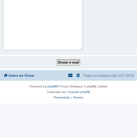
Índice do fórum
Todos os horários são
UTC-03:00
Powered by
phpBB
® Forum Software © phpBB Limited
Traduzido por:
Suporte phpBB
Privacidade
|
Termos