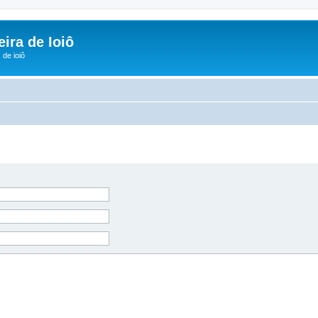
ira de Ioiô
de ioiô