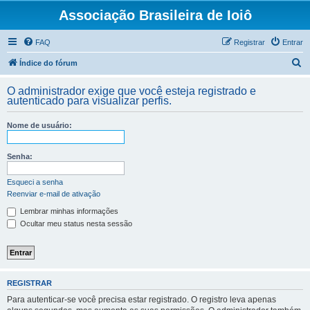
Associação Brasileira de Ioiô
FAQ
Registrar
Entrar
P
Índice do fórum
e
O administrador exige que você esteja registrado e
s
autenticado para visualizar perfis.
q
Nome de usuário:
u
i
Senha:
s
a
Esqueci a senha
Reenviar e-mail de ativação
r
Lembrar minhas informações
Ocultar meu status nesta sessão
REGISTRAR
Para autenticar-se você precisa estar registrado. O registro leva apenas