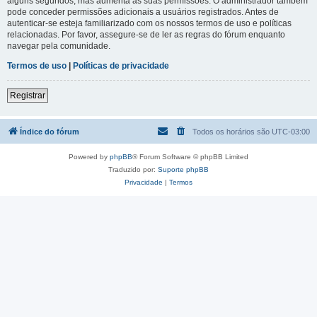
alguns segundos, mas aumenta as suas permissões. O administrador também
pode conceder permissões adicionais a usuários registrados. Antes de
autenticar-se esteja familiarizado com os nossos termos de uso e políticas
relacionadas. Por favor, assegure-se de ler as regras do fórum enquanto
navegar pela comunidade.
Termos de uso
|
Políticas de privacidade
Registrar
Índice do fórum
Todos os horários são
UTC-03:00
Powered by
phpBB
® Forum Software © phpBB Limited
Traduzido por:
Suporte phpBB
Privacidade
|
Termos