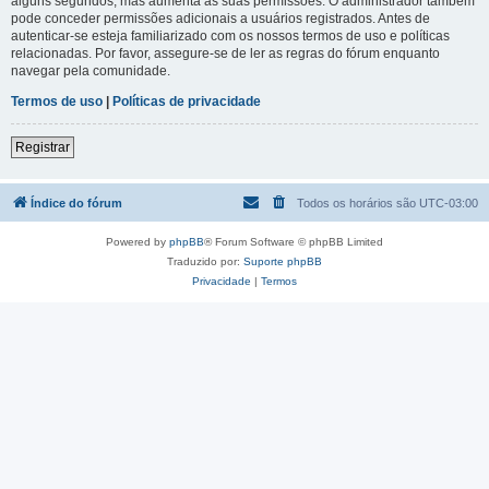
alguns segundos, mas aumenta as suas permissões. O administrador também
pode conceder permissões adicionais a usuários registrados. Antes de
autenticar-se esteja familiarizado com os nossos termos de uso e políticas
relacionadas. Por favor, assegure-se de ler as regras do fórum enquanto
navegar pela comunidade.
Termos de uso
|
Políticas de privacidade
Registrar
Índice do fórum
Todos os horários são
UTC-03:00
Powered by
phpBB
® Forum Software © phpBB Limited
Traduzido por:
Suporte phpBB
Privacidade
|
Termos