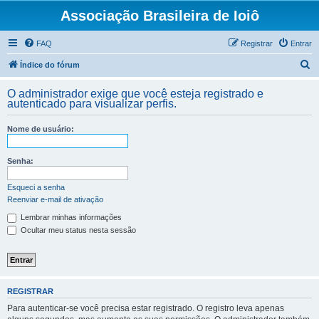
Associação Brasileira de Ioiô
FAQ
Registrar
Entrar
P
Índice do fórum
e
O administrador exige que você esteja registrado e
s
autenticado para visualizar perfis.
q
Nome de usuário:
u
i
Senha:
s
a
Esqueci a senha
Reenviar e-mail de ativação
r
Lembrar minhas informações
Ocultar meu status nesta sessão
REGISTRAR
Para autenticar-se você precisa estar registrado. O registro leva apenas