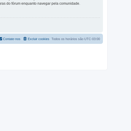
 regras do fórum enquanto navegar pela comunidade.
Contate-nos
Excluir cookies
Todos os horários são
UTC-03:00