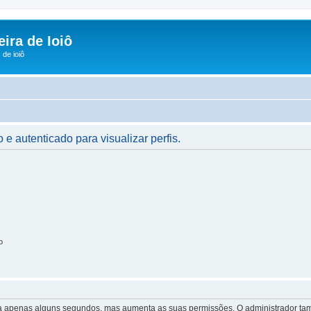
ira de Ioiô
de ioiô
 e autenticado para visualizar perfis.
o
 leva apenas alguns segundos, mas aumenta as suas permissões. O administrador 