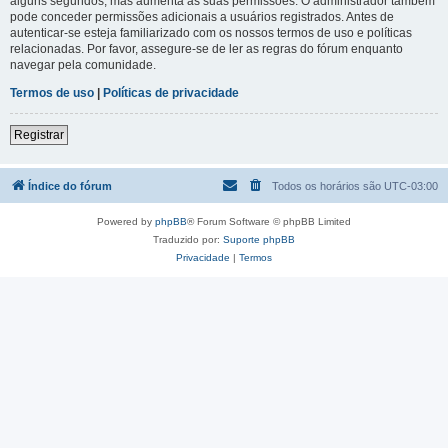
alguns segundos, mas aumenta as suas permissões. O administrador também
pode conceder permissões adicionais a usuários registrados. Antes de
autenticar-se esteja familiarizado com os nossos termos de uso e políticas
relacionadas. Por favor, assegure-se de ler as regras do fórum enquanto
navegar pela comunidade.
Termos de uso
|
Políticas de privacidade
Registrar
Índice do fórum
Todos os horários são
UTC-03:00
Powered by
phpBB
® Forum Software © phpBB Limited
Traduzido por:
Suporte phpBB
Privacidade
|
Termos