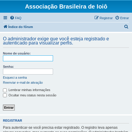
Associação Brasileira de Ioiô
FAQ
Registrar
Entrar
P
Índice do fórum
e
O administrador exige que você esteja registrado e
s
autenticado para visualizar perfis.
q
Nome de usuário:
u
i
Senha:
s
a
Esqueci a senha
Reenviar e-mail de ativação
r
Lembrar minhas informações
Ocultar meu status nesta sessão
REGISTRAR
Para autenticar-se você precisa estar registrado. O registro leva apenas