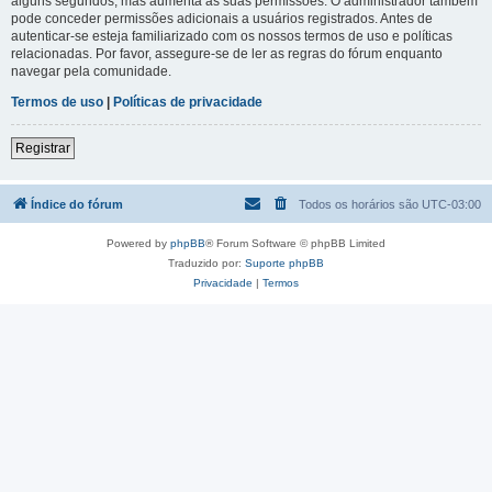
alguns segundos, mas aumenta as suas permissões. O administrador também
pode conceder permissões adicionais a usuários registrados. Antes de
autenticar-se esteja familiarizado com os nossos termos de uso e políticas
relacionadas. Por favor, assegure-se de ler as regras do fórum enquanto
navegar pela comunidade.
Termos de uso
|
Políticas de privacidade
Registrar
Índice do fórum
Todos os horários são
UTC-03:00
Powered by
phpBB
® Forum Software © phpBB Limited
Traduzido por:
Suporte phpBB
Privacidade
|
Termos