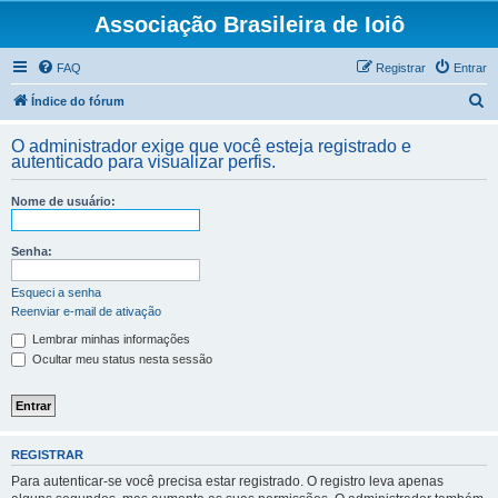
Associação Brasileira de Ioiô
FAQ
Registrar
Entrar
P
Índice do fórum
e
O administrador exige que você esteja registrado e
s
autenticado para visualizar perfis.
q
Nome de usuário:
u
i
Senha:
s
a
Esqueci a senha
Reenviar e-mail de ativação
r
Lembrar minhas informações
Ocultar meu status nesta sessão
REGISTRAR
Para autenticar-se você precisa estar registrado. O registro leva apenas