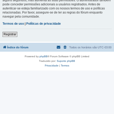
alguns segundos, mas aumenta as suas permissões. O administrador também
pode conceder permissões adicionais a usuários registrados. Antes de
autenticar-se esteja familiarizado com os nossos termos de uso e políticas
relacionadas. Por favor, assegure-se de ler as regras do fórum enquanto
navegar pela comunidade.
Termos de uso
|
Políticas de privacidade
Registrar
Índice do fórum
Todos os horários são
UTC-03:00
Powered by
phpBB
® Forum Software © phpBB Limited
Traduzido por:
Suporte phpBB
Privacidade
|
Termos