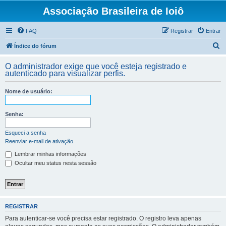
Associação Brasileira de Ioiô
FAQ
Registrar
Entrar
P
Índice do fórum
e
O administrador exige que você esteja registrado e
s
autenticado para visualizar perfis.
q
Nome de usuário:
u
i
Senha:
s
a
Esqueci a senha
Reenviar e-mail de ativação
r
Lembrar minhas informações
Ocultar meu status nesta sessão
REGISTRAR
Para autenticar-se você precisa estar registrado. O registro leva apenas