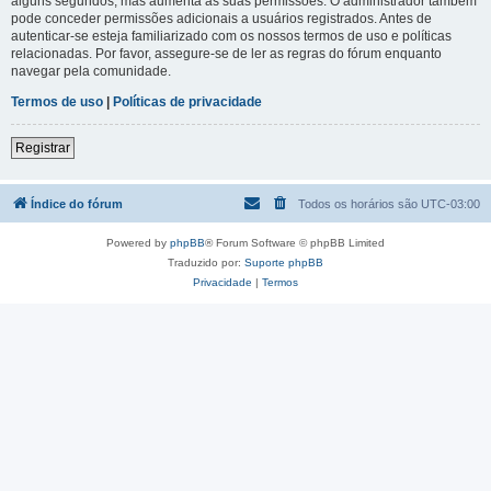
alguns segundos, mas aumenta as suas permissões. O administrador também
pode conceder permissões adicionais a usuários registrados. Antes de
autenticar-se esteja familiarizado com os nossos termos de uso e políticas
relacionadas. Por favor, assegure-se de ler as regras do fórum enquanto
navegar pela comunidade.
Termos de uso
|
Políticas de privacidade
Registrar
Índice do fórum
Todos os horários são
UTC-03:00
Powered by
phpBB
® Forum Software © phpBB Limited
Traduzido por:
Suporte phpBB
Privacidade
|
Termos