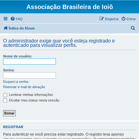
Associação Brasileira de Ioiô
FAQ
Registrar
Entrar
P
Índice do fórum
e
O administrador exige que você esteja registrado e
s
autenticado para visualizar perfis.
q
Nome de usuário:
u
i
Senha:
s
a
Esqueci a senha
Reenviar e-mail de ativação
r
Lembrar minhas informações
Ocultar meu status nesta sessão
REGISTRAR
Para autenticar-se você precisa estar registrado. O registro leva apenas