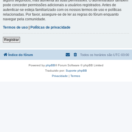
alguns segundos, mas aumenta as suas permissões. O administrador também
pode conceder permissões adicionais a usuários registrados. Antes de
autenticar-se esteja familiarizado com os nossos termos de uso e políticas
relacionadas. Por favor, assegure-se de ler as regras do fórum enquanto
navegar pela comunidade.
Termos de uso
|
Políticas de privacidade
Registrar
Índice do fórum
Todos os horários são
UTC-03:00
Powered by
phpBB
® Forum Software © phpBB Limited
Traduzido por:
Suporte phpBB
Privacidade
|
Termos