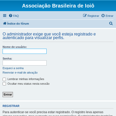
Associação Brasileira de Ioiô
FAQ
Registrar
Entrar
P
Índice do fórum
e
O administrador exige que você esteja registrado e
s
autenticado para visualizar perfis.
q
Nome de usuário:
u
i
Senha:
s
a
Esqueci a senha
Reenviar e-mail de ativação
r
Lembrar minhas informações
Ocultar meu status nesta sessão
REGISTRAR
Para autenticar-se você precisa estar registrado. O registro leva apenas