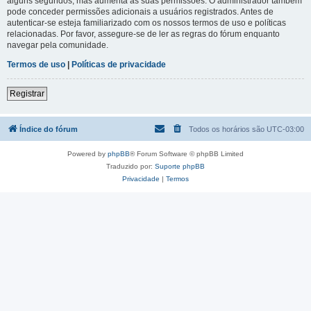
alguns segundos, mas aumenta as suas permissões. O administrador também
pode conceder permissões adicionais a usuários registrados. Antes de
autenticar-se esteja familiarizado com os nossos termos de uso e políticas
relacionadas. Por favor, assegure-se de ler as regras do fórum enquanto
navegar pela comunidade.
Termos de uso
|
Políticas de privacidade
Registrar
Índice do fórum
Todos os horários são
UTC-03:00
Powered by
phpBB
® Forum Software © phpBB Limited
Traduzido por:
Suporte phpBB
Privacidade
|
Termos