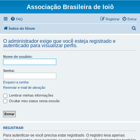
Associação Brasileira de Ioiô
FAQ
Registrar
Entrar
P
Índice do fórum
e
O administrador exige que você esteja registrado e
s
autenticado para visualizar perfis.
q
Nome de usuário:
u
i
Senha:
s
a
Esqueci a senha
Reenviar e-mail de ativação
r
Lembrar minhas informações
Ocultar meu status nesta sessão
REGISTRAR
Para autenticar-se você precisa estar registrado. O registro leva apenas