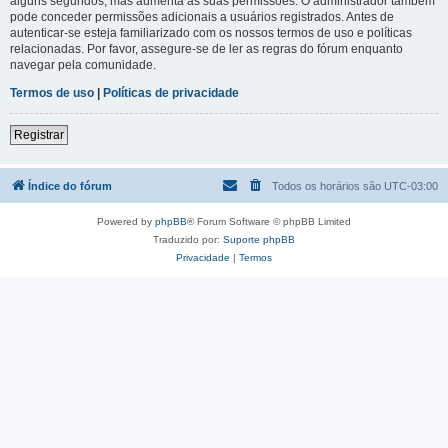
alguns segundos, mas aumenta as suas permissões. O administrador também
pode conceder permissões adicionais a usuários registrados. Antes de
autenticar-se esteja familiarizado com os nossos termos de uso e políticas
relacionadas. Por favor, assegure-se de ler as regras do fórum enquanto
navegar pela comunidade.
Termos de uso
|
Políticas de privacidade
Registrar
Índice do fórum
Todos os horários são
UTC-03:00
Powered by
phpBB
® Forum Software © phpBB Limited
Traduzido por:
Suporte phpBB
Privacidade
|
Termos