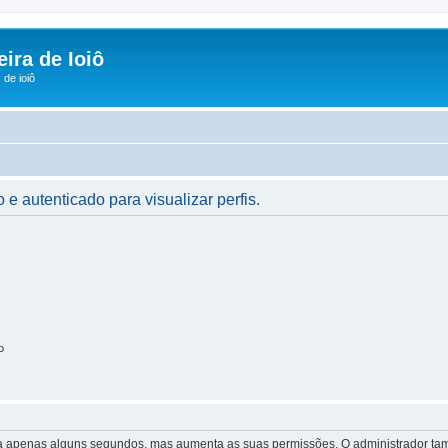
ira de Ioiô
de ioiô
 e autenticado para visualizar perfis.
o
 leva apenas alguns segundos, mas aumenta as suas permissões. O administrador 