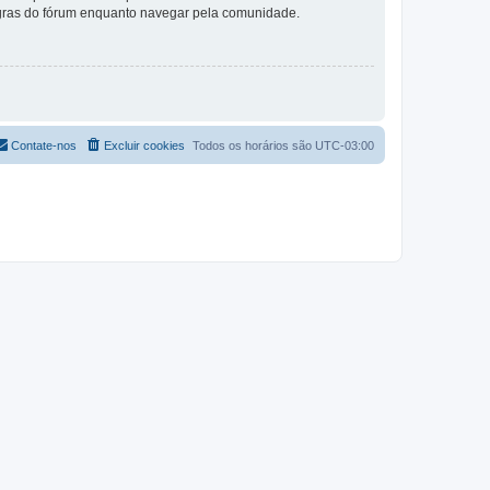
 regras do fórum enquanto navegar pela comunidade.
Contate-nos
Excluir cookies
Todos os horários são
UTC-03:00