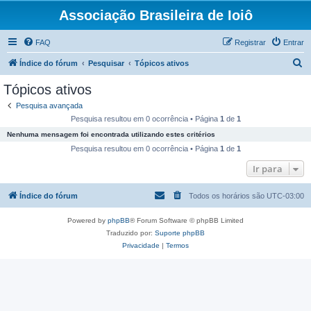
Associação Brasileira de Ioiô
FAQ
Registrar
Entrar
P
Índice do fórum
Pesquisar
Tópicos ativos
e
Tópicos ativos
s
Pesquisa avançada
q
Pesquisa resultou em 0 ocorrência • Página
1
de
1
u
Nenhuma mensagem foi encontrada utilizando estes critérios
i
Pesquisa resultou em 0 ocorrência • Página
1
de
1
s
Ir para
a
Índice do fórum
Todos os horários são
UTC-03:00
r
Powered by
phpBB
® Forum Software © phpBB Limited
Traduzido por:
Suporte phpBB
Privacidade
|
Termos