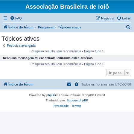
Associação Brasileira de Ioiô
FAQ
Registrar
Entrar
P
Índice do fórum
Pesquisar
Tópicos ativos
e
Tópicos ativos
s
Pesquisa avançada
q
Pesquisa resultou em 0 ocorrência • Página
1
de
1
u
Nenhuma mensagem foi encontrada utilizando estes critérios
i
Pesquisa resultou em 0 ocorrência • Página
1
de
1
s
Ir para
a
Índice do fórum
Todos os horários são
UTC-03:00
r
Powered by
phpBB
® Forum Software © phpBB Limited
Traduzido por:
Suporte phpBB
Privacidade
|
Termos