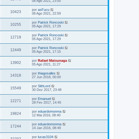
06 Ago 2021, 23:00
por
asFucu
10423
06 Ago 2021, 22:59
por
Patrick Roncoski
10255
05 Ago 2021, 17:29
por
Patrick Roncoski
12719
05 Ago 2021, 17:29
por
Patrick Roncoski
12449
05 Ago 2021, 17:15
por
Rafael Matsunaga
13902
05 Ago 2021, 11:27
por
thiagosalles
14318
27 Jun 2018, 00:00
por
SithLord
15549
30 Dez 2017, 23:48
por
Emanuel
12271
28 Fev 2017, 14:45
por
eduardomonma
19824
12 Mai 2016, 08:40
por
eduardomonma
17244
14 Jan 2016, 08:49
por
lucas3104