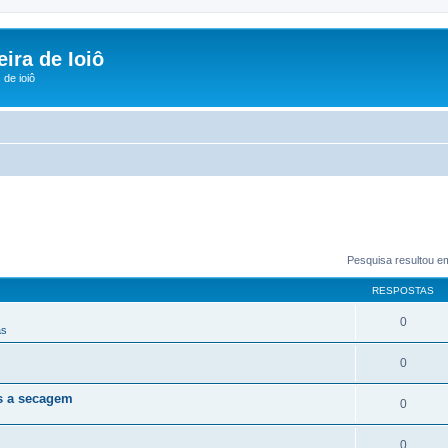
ira de Ioiô
de ioiô
Pesquisa resultou e
RESPOSTAS
0
as
0
s a secagem
0
0