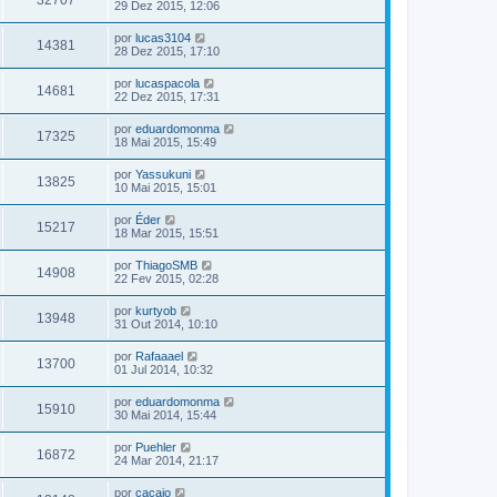
32707
29 Dez 2015, 12:06
por
lucas3104
14381
28 Dez 2015, 17:10
por
lucaspacola
14681
22 Dez 2015, 17:31
por
eduardomonma
17325
18 Mai 2015, 15:49
por
Yassukuni
13825
10 Mai 2015, 15:01
por
Éder
15217
18 Mar 2015, 15:51
por
ThiagoSMB
14908
22 Fev 2015, 02:28
por
kurtyob
13948
31 Out 2014, 10:10
por
Rafaaael
13700
01 Jul 2014, 10:32
por
eduardomonma
15910
30 Mai 2014, 15:44
por
Puehler
16872
24 Mar 2014, 21:17
por
cacaio