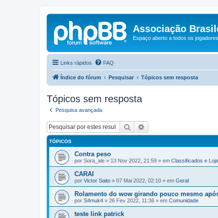
Associação Brasile
Espaço aberto a todos os jogadores 
Links rápidos
FAQ
Índice do fórum
Pesquisar
Tópicos sem resposta
Tópicos sem resposta
Pesquisa avançada
Pesquisar
Pesquisa avançada
TÓPICOS
Contra peso
por
Sora_ale
»
13 Nov 2022, 21:59
» em
Classificados e Loj
CARAI
por
Victor Saito
»
07 Mai 2022, 02:10
» em
Geral
Rolamento do wow girando pouco mesmo apó
por
S4muk4
»
26 Fev 2022, 11:36
» em
Comunidade
teste link patrick