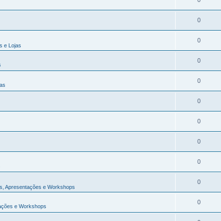
0
0
0
s e Lojas
0
s
0
jas
0
0
0
0
s
0
s, Apresentações e Workshops
0
tações e Workshops