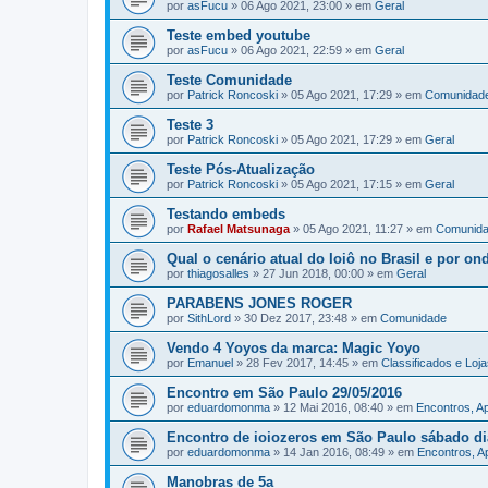
por
asFucu
»
06 Ago 2021, 23:00
» em
Geral
Teste embed youtube
por
asFucu
»
06 Ago 2021, 22:59
» em
Geral
Teste Comunidade
por
Patrick Roncoski
»
05 Ago 2021, 17:29
» em
Comunidad
Teste 3
por
Patrick Roncoski
»
05 Ago 2021, 17:29
» em
Geral
Teste Pós-Atualização
por
Patrick Roncoski
»
05 Ago 2021, 17:15
» em
Geral
Testando embeds
por
Rafael Matsunaga
»
05 Ago 2021, 11:27
» em
Comunid
Qual o cenário atual do Ioiô no Brasil e por o
por
thiagosalles
»
27 Jun 2018, 00:00
» em
Geral
PARABENS JONES ROGER
por
SithLord
»
30 Dez 2017, 23:48
» em
Comunidade
Vendo 4 Yoyos da marca: Magic Yoyo
por
Emanuel
»
28 Fev 2017, 14:45
» em
Classificados e Loj
Encontro em São Paulo 29/05/2016
por
eduardomonma
»
12 Mai 2016, 08:40
» em
Encontros, A
Encontro de ioiozeros em São Paulo sábado di
por
eduardomonma
»
14 Jan 2016, 08:49
» em
Encontros, 
Manobras de 5a