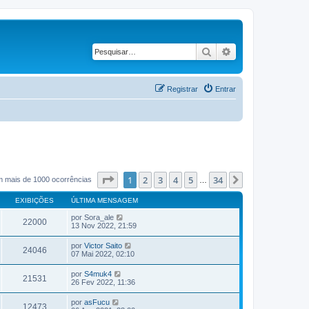
Pesquisar
Pesquisa avançad
Registrar
Entrar
Página
1
de
34
1
2
3
4
5
34
Próximo
m mais de 1000 ocorrências
…
EXIBIÇÕES
ÚLTIMA MENSAGEM
por
Sora_ale
22000
13 Nov 2022, 21:59
por
Victor Saito
24046
07 Mai 2022, 02:10
por
S4muk4
21531
26 Fev 2022, 11:36
por
asFucu
12473