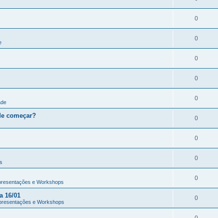
0
0
e
0
0
0
ade
nde começar?
0
0
0
as
0
presentações e Workshops
a 16/01
0
Apresentações e Workshops