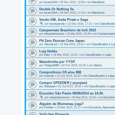
por
lucas3104
»
29 Dez 2015, 12:06
» em
Manobras
Double Or Nothing 5a
por
lucas3104
»
28 Dez 2015, 17:10
» em
Manobras
Vendo GM, Aoda Pirate e Saga
por
lucaspacola
»
22 Dez 2015, 17:31
» em
Classificado
Campeonato Brasileiro de Ioiô 2015
por
eduardomonma
»
18 Mai 2015, 15:49
» em
Campeonato
FH Zero Duncan Crew Japan.
por
Yassukuni
»
10 Mai 2015, 15:01
» em
Classificados e Lo
Loja Hobbz
por
Éder
»
18 Mar 2015, 15:51
» em
Classificados e Lojas
Manobrinha por YYSP.
por
ThiagoSMB
»
22 Fev 2015, 02:28
» em
Videos
Compro/troco G5 e/ou 888
por
kurtyob
»
31 Out 2014, 10:10
» em
Classificados e Lojas
Compro SPEEDER ( yoyojam)
por
Rafaaael
»
01 Jul 2014, 10:32
» em
Classificados e Loja
Encontro São Paulo 08/06/2014 as 14:30.
por
eduardomonma
»
30 Mai 2014, 15:44
» em
Encontro
Alguém de Blumenau joga?
por
Puehler
»
24 Mar 2014, 21:17
» em
Encontros, Apresen
YoYoJam Pinnacle