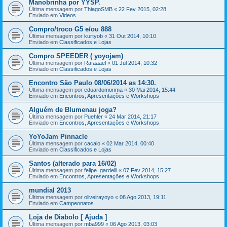
Manobrinha por YYSP.
Última mensagem por
ThiagoSMB
«
22 Fev 2015, 02:28
Enviado em
Videos
Compro/troco G5 e/ou 888
Última mensagem por
kurtyob
«
31 Out 2014, 10:10
Enviado em
Classificados e Lojas
Compro SPEEDER ( yoyojam)
Última mensagem por
Rafaaael
«
01 Jul 2014, 10:32
Enviado em
Classificados e Lojas
Encontro São Paulo 08/06/2014 as 14:30.
Última mensagem por
eduardomonma
«
30 Mai 2014, 15:44
Enviado em
Encontros, Apresentações e Workshops
Alguém de Blumenau joga?
Última mensagem por
Puehler
«
24 Mar 2014, 21:17
Enviado em
Encontros, Apresentações e Workshops
YoYoJam Pinnacle
Última mensagem por
cacaio
«
02 Mar 2014, 00:40
Enviado em
Classificados e Lojas
Santos (alterado para 16/02)
Última mensagem por
felipe_gardelli
«
07 Fev 2014, 15:27
Enviado em
Encontros, Apresentações e Workshops
mundial 2013
Última mensagem por
oliveirayoyo
«
08 Ago 2013, 19:11
Enviado em
Campeonatos
Loja de Diabolo [ Ajuda ]
Última mensagem por
mba999
«
06 Ago 2013, 03:03