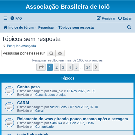
Associação Brasileira de Ioiô
FAQ
Registrar
Entrar
P
Índice do fórum
Pesquisar
Tópicos sem resposta
e
Tópicos sem resposta
s
Pesquisa avançada
q
Pesquisar
Pesquisa avançada
u
Pesquisa resultou em mais de 1000 ocorrências
i
Página
1
de
34
1
2
3
4
5
34
Próximo
…
s
a
Tópicos
r
Contra peso
Última mensagem por
Sora_ale
«
13 Nov 2022, 21:59
Enviado em
Classificados e Lojas
CARAI
Última mensagem por
Victor Saito
«
07 Mai 2022, 02:10
Enviado em
Geral
Rolamento do wow girando pouco mesmo após a secagem
Última mensagem por
S4muk4
«
26 Fev 2022, 11:36
Enviado em
Comunidade
teste link patrick