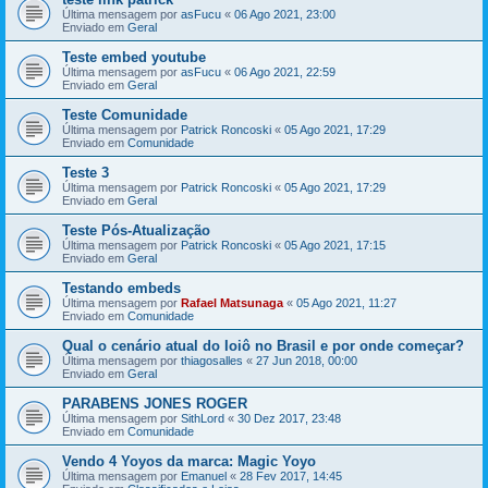
Última mensagem por
asFucu
«
06 Ago 2021, 23:00
Enviado em
Geral
Teste embed youtube
Última mensagem por
asFucu
«
06 Ago 2021, 22:59
Enviado em
Geral
Teste Comunidade
Última mensagem por
Patrick Roncoski
«
05 Ago 2021, 17:29
Enviado em
Comunidade
Teste 3
Última mensagem por
Patrick Roncoski
«
05 Ago 2021, 17:29
Enviado em
Geral
Teste Pós-Atualização
Última mensagem por
Patrick Roncoski
«
05 Ago 2021, 17:15
Enviado em
Geral
Testando embeds
Última mensagem por
Rafael Matsunaga
«
05 Ago 2021, 11:27
Enviado em
Comunidade
Qual o cenário atual do Ioiô no Brasil e por onde começar?
Última mensagem por
thiagosalles
«
27 Jun 2018, 00:00
Enviado em
Geral
PARABENS JONES ROGER
Última mensagem por
SithLord
«
30 Dez 2017, 23:48
Enviado em
Comunidade
Vendo 4 Yoyos da marca: Magic Yoyo
Última mensagem por
Emanuel
«
28 Fev 2017, 14:45