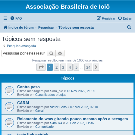
Associação Brasileira de Ioiô
FAQ
Registrar
Entrar
P
Índice do fórum
Pesquisar
Tópicos sem resposta
e
Tópicos sem resposta
s
Pesquisa avançada
q
Pesquisar
Pesquisa avançada
u
Pesquisa resultou em mais de 1000 ocorrências
i
Página
1
de
34
1
2
3
4
5
34
Próximo
…
s
a
Tópicos
r
Contra peso
Última mensagem por
Sora_ale
«
13 Nov 2022, 21:59
Enviado em
Classificados e Lojas
CARAI
Última mensagem por
Victor Saito
«
07 Mai 2022, 02:10
Enviado em
Geral
Rolamento do wow girando pouco mesmo após a secagem
Última mensagem por
S4muk4
«
26 Fev 2022, 11:36
Enviado em
Comunidade
teste link patrick