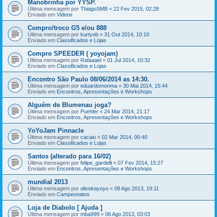
Manobrinha por YYSP.
Última mensagem por
ThiagoSMB
«
22 Fev 2015, 02:28
Enviado em
Videos
Compro/troco G5 e/ou 888
Última mensagem por
kurtyob
«
31 Out 2014, 10:10
Enviado em
Classificados e Lojas
Compro SPEEDER ( yoyojam)
Última mensagem por
Rafaaael
«
01 Jul 2014, 10:32
Enviado em
Classificados e Lojas
Encontro São Paulo 08/06/2014 as 14:30.
Última mensagem por
eduardomonma
«
30 Mai 2014, 15:44
Enviado em
Encontros, Apresentações e Workshops
Alguém de Blumenau joga?
Última mensagem por
Puehler
«
24 Mar 2014, 21:17
Enviado em
Encontros, Apresentações e Workshops
YoYoJam Pinnacle
Última mensagem por
cacaio
«
02 Mar 2014, 00:40
Enviado em
Classificados e Lojas
Santos (alterado para 16/02)
Última mensagem por
felipe_gardelli
«
07 Fev 2014, 15:27
Enviado em
Encontros, Apresentações e Workshops
mundial 2013
Última mensagem por
oliveirayoyo
«
08 Ago 2013, 19:11
Enviado em
Campeonatos
Loja de Diabolo [ Ajuda ]
Última mensagem por
mba999
«
06 Ago 2013, 03:03