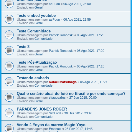
Última mensagem por
asFucu
«
06 Ago 2021, 23:00
Enviado em
Geral
Teste embed youtube
Última mensagem por
asFucu
«
06 Ago 2021, 22:59
Enviado em
Geral
Teste Comunidade
Última mensagem por
Patrick Roncoski
«
05 Ago 2021, 17:29
Enviado em
Comunidade
Teste 3
Última mensagem por
Patrick Roncoski
«
05 Ago 2021, 17:29
Enviado em
Geral
Teste Pós-Atualização
Última mensagem por
Patrick Roncoski
«
05 Ago 2021, 17:15
Enviado em
Geral
Testando embeds
Última mensagem por
Rafael Matsunaga
«
05 Ago 2021, 11:27
Enviado em
Comunidade
Qual o cenário atual do Ioiô no Brasil e por onde começar?
Última mensagem por
thiagosalles
«
27 Jun 2018, 00:00
Enviado em
Geral
PARABENS JONES ROGER
Última mensagem por
SithLord
«
30 Dez 2017, 23:48
Enviado em
Comunidade
Vendo 4 Yoyos da marca: Magic Yoyo
Última mensagem por
Emanuel
«
28 Fev 2017, 14:45