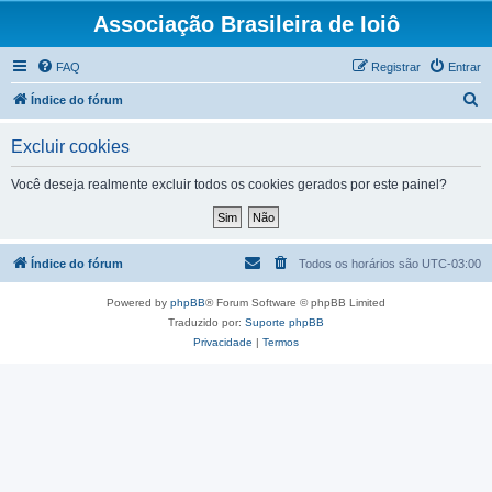
Associação Brasileira de Ioiô
FAQ
Registrar
Entrar
P
Índice do fórum
e
Excluir cookies
s
q
Você deseja realmente excluir todos os cookies gerados por este painel?
u
i
s
Índice do fórum
Todos os horários são
UTC-03:00
a
Powered by
phpBB
® Forum Software © phpBB Limited
r
Traduzido por:
Suporte phpBB
Privacidade
|
Termos