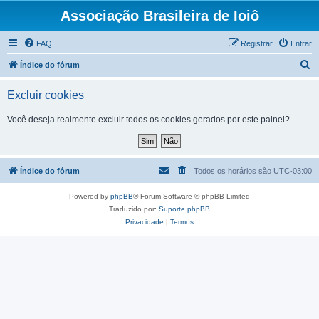
Associação Brasileira de Ioiô
FAQ
Registrar
Entrar
P
Índice do fórum
e
Excluir cookies
s
q
Você deseja realmente excluir todos os cookies gerados por este painel?
u
i
s
Índice do fórum
Todos os horários são
UTC-03:00
a
Powered by
phpBB
® Forum Software © phpBB Limited
r
Traduzido por:
Suporte phpBB
Privacidade
|
Termos