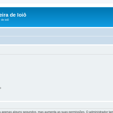
ira de Ioiô
de ioiô
o
 leva apenas alguns segundos, mas aumenta as suas permissões. O administrador 