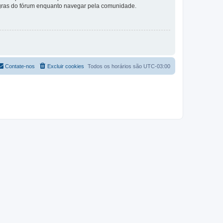
 regras do fórum enquanto navegar pela comunidade.
Contate-nos
Excluir cookies
Todos os horários são
UTC-03:00