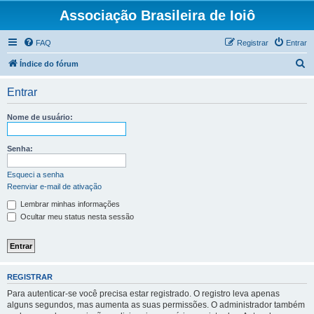
Associação Brasileira de Ioiô
FAQ
Registrar
Entrar
P
Índice do fórum
e
Entrar
s
q
Nome de usuário:
u
i
Senha:
s
Esqueci a senha
a
Reenviar e-mail de ativação
r
Lembrar minhas informações
Ocultar meu status nesta sessão
REGISTRAR
Para autenticar-se você precisa estar registrado. O registro leva apenas
alguns segundos, mas aumenta as suas permissões. O administrador também