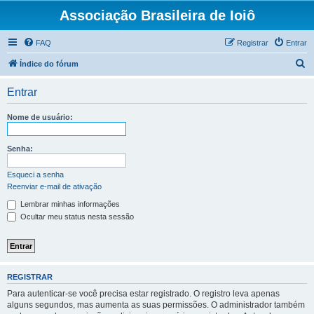
Associação Brasileira de Ioiô
FAQ
Registrar
Entrar
P
Índice do fórum
e
Entrar
s
q
Nome de usuário:
u
i
Senha:
s
Esqueci a senha
a
Reenviar e-mail de ativação
r
Lembrar minhas informações
Ocultar meu status nesta sessão
REGISTRAR
Para autenticar-se você precisa estar registrado. O registro leva apenas
alguns segundos, mas aumenta as suas permissões. O administrador também