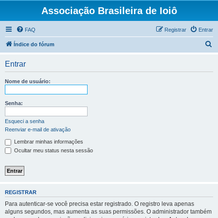
Associação Brasileira de Ioiô
FAQ
Registrar
Entrar
P
Índice do fórum
e
Entrar
s
q
Nome de usuário:
u
i
Senha:
s
Esqueci a senha
a
Reenviar e-mail de ativação
r
Lembrar minhas informações
Ocultar meu status nesta sessão
REGISTRAR
Para autenticar-se você precisa estar registrado. O registro leva apenas
alguns segundos, mas aumenta as suas permissões. O administrador também