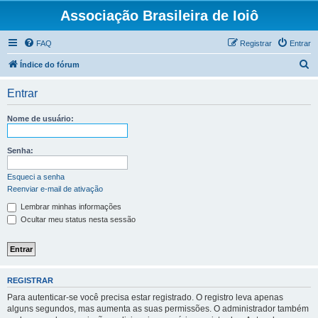
Associação Brasileira de Ioiô
FAQ
Registrar
Entrar
P
Índice do fórum
e
Entrar
s
q
Nome de usuário:
u
i
Senha:
s
Esqueci a senha
a
Reenviar e-mail de ativação
r
Lembrar minhas informações
Ocultar meu status nesta sessão
REGISTRAR
Para autenticar-se você precisa estar registrado. O registro leva apenas
alguns segundos, mas aumenta as suas permissões. O administrador também