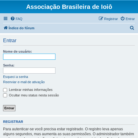
Associação Brasileira de Ioiô
FAQ
Registrar
Entrar
P
Índice do fórum
e
Entrar
s
q
Nome de usuário:
u
i
Senha:
s
Esqueci a senha
a
Reenviar e-mail de ativação
r
Lembrar minhas informações
Ocultar meu status nesta sessão
REGISTRAR
Para autenticar-se você precisa estar registrado. O registro leva apenas
alguns segundos, mas aumenta as suas permissões. O administrador também