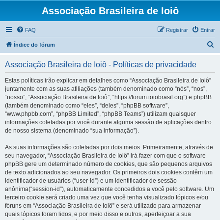
Associação Brasileira de Ioiô
FAQ
Registrar
Entrar
P
Índice do fórum
e
Associação Brasileira de Ioiô - Políticas de privacidade
s
q
Estas políticas irão explicar em detalhes como “Associação Brasileira de Ioiô”
juntamente com as suas afiliações (também denominado como “nós”, “nos”,
u
“nosso”, “Associação Brasileira de Ioiô”, “https://forum.ioiobrasil.org”) e phpBB
i
(também denominado como “eles”, “deles”, “phpBB software”,
“www.phpbb.com”, “phpBB Limited”, “phpBB Teams”) utilizam quaisquer
s
informações coletadas por você durante alguma sessão de aplicações dentro
a
de nosso sistema (denominado “sua informação”).
r
As suas informações são coletadas por dois meios. Primeiramente, através de
seu navegador, “Associação Brasileira de Ioiô” irá fazer com que o software
phpBB gere um determinado número de cookies, que são pequenos arquivos
de texto adicionados ao seu navegador. Os primeiros dois cookies contêm um
identificador de usuários (“user-id”) e um identificador de sessão
anônima(“session-id”), automaticamente concedidos a você pelo software. Um
terceiro cookie será criado uma vez que você tenha visualizado tópicos e/ou
fóruns em “Associação Brasileira de Ioiô” e será utilizado para armazenar
quais tópicos foram lidos, e por meio disso e outros, aperfeiçoar a sua