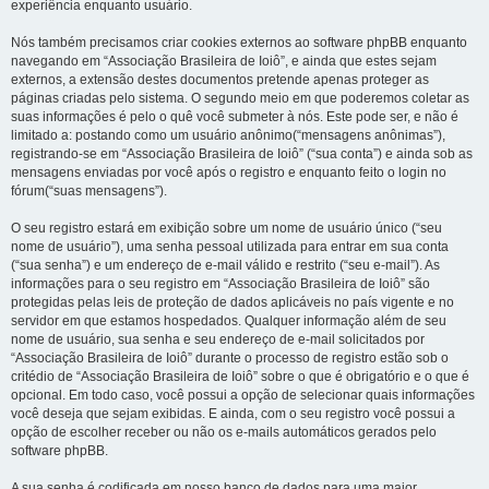
experiência enquanto usuário.
Nós também precisamos criar cookies externos ao software phpBB enquanto
navegando em “Associação Brasileira de Ioiô”, e ainda que estes sejam
externos, a extensão destes documentos pretende apenas proteger as
páginas criadas pelo sistema. O segundo meio em que poderemos coletar as
suas informações é pelo o quê você submeter à nós. Este pode ser, e não é
limitado a: postando como um usuário anônimo(“mensagens anônimas”),
registrando-se em “Associação Brasileira de Ioiô” (“sua conta”) e ainda sob as
mensagens enviadas por você após o registro e enquanto feito o login no
fórum(“suas mensagens”).
O seu registro estará em exibição sobre um nome de usuário único (“seu
nome de usuário”), uma senha pessoal utilizada para entrar em sua conta
(“sua senha”) e um endereço de e-mail válido e restrito (“seu e-mail”). As
informações para o seu registro em “Associação Brasileira de Ioiô” são
protegidas pelas leis de proteção de dados aplicáveis no país vigente e no
servidor em que estamos hospedados. Qualquer informação além de seu
nome de usuário, sua senha e seu endereço de e-mail solicitados por
“Associação Brasileira de Ioiô” durante o processo de registro estão sob o
critédio de “Associação Brasileira de Ioiô” sobre o que é obrigatório e o que é
opcional. Em todo caso, você possui a opção de selecionar quais informações
você deseja que sejam exibidas. E ainda, com o seu registro você possui a
opção de escolher receber ou não os e-mails automáticos gerados pelo
software phpBB.
A sua senha é codificada em nosso banco de dados para uma maior