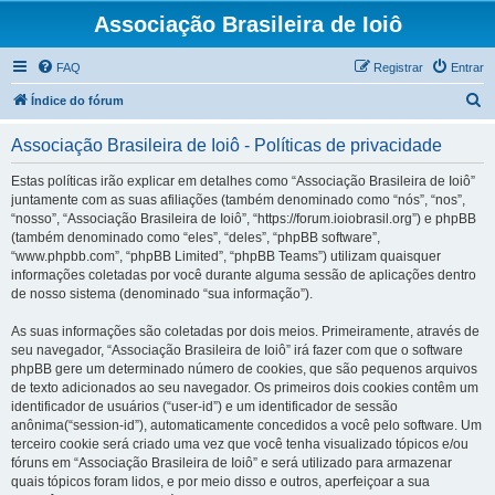
Associação Brasileira de Ioiô
FAQ
Registrar
Entrar
P
Índice do fórum
e
Associação Brasileira de Ioiô - Políticas de privacidade
s
q
Estas políticas irão explicar em detalhes como “Associação Brasileira de Ioiô”
juntamente com as suas afiliações (também denominado como “nós”, “nos”,
u
“nosso”, “Associação Brasileira de Ioiô”, “https://forum.ioiobrasil.org”) e phpBB
i
(também denominado como “eles”, “deles”, “phpBB software”,
“www.phpbb.com”, “phpBB Limited”, “phpBB Teams”) utilizam quaisquer
s
informações coletadas por você durante alguma sessão de aplicações dentro
a
de nosso sistema (denominado “sua informação”).
r
As suas informações são coletadas por dois meios. Primeiramente, através de
seu navegador, “Associação Brasileira de Ioiô” irá fazer com que o software
phpBB gere um determinado número de cookies, que são pequenos arquivos
de texto adicionados ao seu navegador. Os primeiros dois cookies contêm um
identificador de usuários (“user-id”) e um identificador de sessão
anônima(“session-id”), automaticamente concedidos a você pelo software. Um
terceiro cookie será criado uma vez que você tenha visualizado tópicos e/ou
fóruns em “Associação Brasileira de Ioiô” e será utilizado para armazenar
quais tópicos foram lidos, e por meio disso e outros, aperfeiçoar a sua