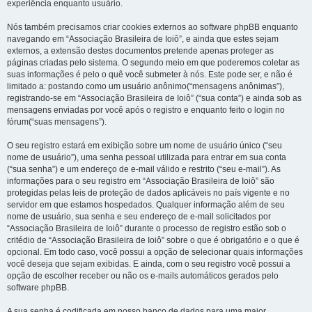
experiência enquanto usuário.
Nós também precisamos criar cookies externos ao software phpBB enquanto
navegando em “Associação Brasileira de Ioiô”, e ainda que estes sejam
externos, a extensão destes documentos pretende apenas proteger as
páginas criadas pelo sistema. O segundo meio em que poderemos coletar as
suas informações é pelo o quê você submeter à nós. Este pode ser, e não é
limitado a: postando como um usuário anônimo(“mensagens anônimas”),
registrando-se em “Associação Brasileira de Ioiô” (“sua conta”) e ainda sob as
mensagens enviadas por você após o registro e enquanto feito o login no
fórum(“suas mensagens”).
O seu registro estará em exibição sobre um nome de usuário único (“seu
nome de usuário”), uma senha pessoal utilizada para entrar em sua conta
(“sua senha”) e um endereço de e-mail válido e restrito (“seu e-mail”). As
informações para o seu registro em “Associação Brasileira de Ioiô” são
protegidas pelas leis de proteção de dados aplicáveis no país vigente e no
servidor em que estamos hospedados. Qualquer informação além de seu
nome de usuário, sua senha e seu endereço de e-mail solicitados por
“Associação Brasileira de Ioiô” durante o processo de registro estão sob o
critédio de “Associação Brasileira de Ioiô” sobre o que é obrigatório e o que é
opcional. Em todo caso, você possui a opção de selecionar quais informações
você deseja que sejam exibidas. E ainda, com o seu registro você possui a
opção de escolher receber ou não os e-mails automáticos gerados pelo
software phpBB.
A sua senha é codificada em nosso banco de dados para uma maior