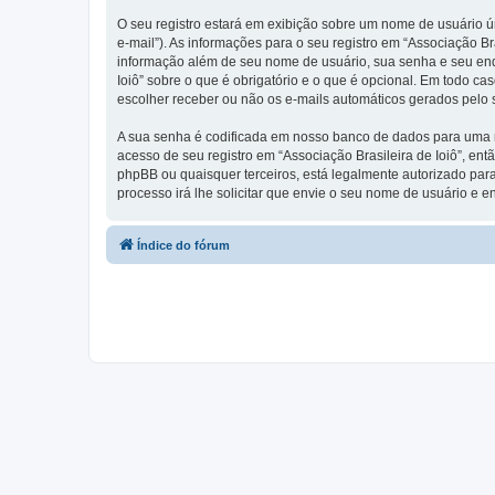
O seu registro estará em exibição sobre um nome de usuário ún
e-mail”). As informações para o seu registro em “Associação B
informação além de seu nome de usuário, sua senha e seu endere
Ioiô” sobre o que é obrigatório e o que é opcional. Em todo c
escolher receber ou não os e-mails automáticos gerados pelo
A sua senha é codificada em nosso banco de dados para uma ma
acesso de seu registro em “Associação Brasileira de Ioiô”, entã
phpBB ou quaisquer terceiros, está legalmente autorizado para
processo irá lhe solicitar que envie o seu nome de usuário e 
Índice do fórum