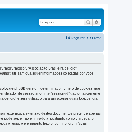
Pesquisar
Pesquisa avançad
Registrar
Entrar
“nos”, “nosso”, “Associação Brasileira de Ioiô”,
Teams”) utilizam quaisquer informações coletadas por você
e o software phpBB gere um determinado número de cookies, que
dentificador de sessão anônima(“session-id”), automaticamente
a de Ioiô” e será utilizado para armazenar quais tópicos foram
sejam externos, a extensão destes documentos pretende apenas
e pode ser, e não é limitado a: postando como um usuário
ós o registro e enquanto feito o login no fórum(“suas