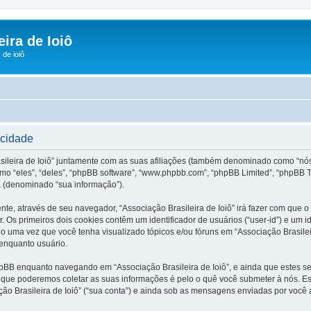
ira de Ioiô
de ioiô
acidade
sileira de Ioiô” juntamente com as suas afiliações (também denominado como “nós”, 
omo “eles”, “deles”, “phpBB software”, “www.phpbb.com”, “phpBB Limited”, “phpBB 
 (denominado “sua informação”).
nte, através de seu navegador, “Associação Brasileira de Ioiô” irá fazer com qu
Os primeiros dois cookies contêm um identificador de usuários (“user-id”) e um i
do uma vez que você tenha visualizado tópicos e/ou fóruns em “Associação Brasileir
 enquanto usuário.
pBB enquanto navegando em “Associação Brasileira de Ioiô”, e ainda que estes 
que poderemos coletar as suas informações é pelo o quê você submeter à nós. Est
 Brasileira de Ioiô” (“sua conta”) e ainda sob as mensagens enviadas por você ap