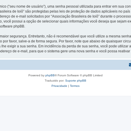
ico (“seu nome de usuário”), uma senha pessoal utilizada para entrar em sua conta
rasileira de Ioiô” são protegidas pelas leis de proteção de dados aplicáveis no p
ço de e-mail solicitados por “Associação Brasileira de Ioiô” durante o processo d
aso, você possui a opção de selecionar quais informações você deseja que sejam ex
 software phpBB.
ior segurança. Entretanto, não é recomendável que você utilize a mesma senha pa
o por favor, salve-a de forma segura. Por favor, note que abaixo de quaisquer circu
 lhe exigir a sua senha. Em incidência da perda de sua senha, você pode utilizar
endereço de e-mail, para que o sistema gere uma nova senha e você possa reativar o
Powered by
phpBB
® Forum Software © phpBB Limited
Traduzido por:
Suporte phpBB
Privacidade
|
Termos