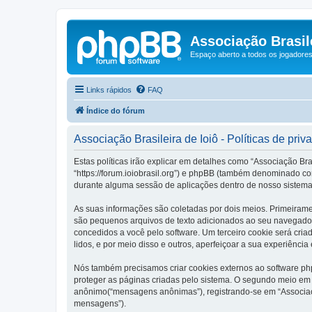
Associação Brasile
Espaço aberto a todos os jogadores 
Links rápidos
FAQ
Índice do fórum
Associação Brasileira de Ioiô - Políticas de priv
Estas políticas irão explicar em detalhes como “Associação Bra
“https://forum.ioiobrasil.org”) e phpBB (também denominado c
durante alguma sessão de aplicações dentro de nosso sistema
As suas informações são coletadas por dois meios. Primeirame
são pequenos arquivos de texto adicionados ao seu navegador. 
concedidos a você pelo software. Um terceiro cookie será cria
lidos, e por meio disso e outros, aperfeiçoar a sua experiência
Nós também precisamos criar cookies externos ao software ph
proteger as páginas criadas pelo sistema. O segundo meio em 
anônimo(“mensagens anônimas”), registrando-se em “Associação
mensagens”).