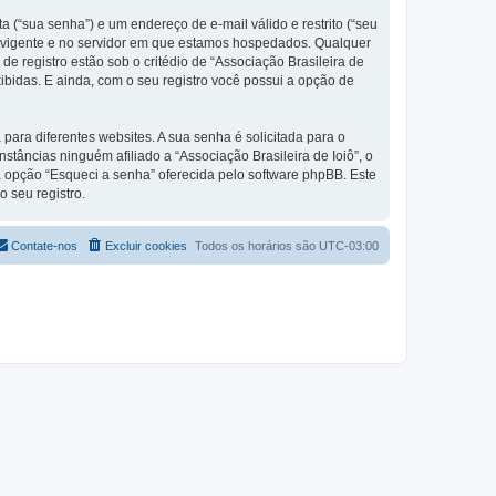
 (“sua senha”) e um endereço de e-mail válido e restrito (“seu
aís vigente e no servidor em que estamos hospedados. Qualquer
e registro estão sob o critédio de “Associação Brasileira de
ibidas. E ainda, com o seu registro você possui a opção de
ra diferentes websites. A sua senha é solicitada para o
nstâncias ninguém afiliado a “Associação Brasileira de Ioiô”, o
 a opção “Esqueci a senha” oferecida pelo software phpBB. Este
 seu registro.
Contate-nos
Excluir cookies
Todos os horários são
UTC-03:00