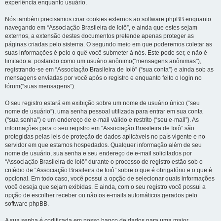
experiência enquanto usuário.
Nós também precisamos criar cookies externos ao software phpBB enquanto
navegando em “Associação Brasileira de Ioiô”, e ainda que estes sejam
externos, a extensão destes documentos pretende apenas proteger as
páginas criadas pelo sistema. O segundo meio em que poderemos coletar as
suas informações é pelo o quê você submeter à nós. Este pode ser, e não é
limitado a: postando como um usuário anônimo(“mensagens anônimas”),
registrando-se em “Associação Brasileira de Ioiô” (“sua conta”) e ainda sob as
mensagens enviadas por você após o registro e enquanto feito o login no
fórum(“suas mensagens”).
O seu registro estará em exibição sobre um nome de usuário único (“seu
nome de usuário”), uma senha pessoal utilizada para entrar em sua conta
(“sua senha”) e um endereço de e-mail válido e restrito (“seu e-mail”). As
informações para o seu registro em “Associação Brasileira de Ioiô” são
protegidas pelas leis de proteção de dados aplicáveis no país vigente e no
servidor em que estamos hospedados. Qualquer informação além de seu
nome de usuário, sua senha e seu endereço de e-mail solicitados por
“Associação Brasileira de Ioiô” durante o processo de registro estão sob o
critédio de “Associação Brasileira de Ioiô” sobre o que é obrigatório e o que é
opcional. Em todo caso, você possui a opção de selecionar quais informações
você deseja que sejam exibidas. E ainda, com o seu registro você possui a
opção de escolher receber ou não os e-mails automáticos gerados pelo
software phpBB.
A sua senha é codificada em nosso banco de dados para uma maior