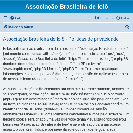
Associação Brasileira de Ioiô
FAQ
Registrar
Entrar
P
Índice do fórum
e
Associação Brasileira de Ioiô - Políticas de privacidade
s
q
Estas políticas irão explicar em detalhes como “Associação Brasileira de Ioiô”
juntamente com as suas afiliações (também denominado como “nós”, “nos”,
u
“nosso”, “Associação Brasileira de Ioiô”, “https://forum.ioiobrasil.org”) e phpBB
i
(também denominado como “eles”, “deles”, “phpBB software”,
“www.phpbb.com”, “phpBB Limited”, “phpBB Teams”) utilizam quaisquer
s
informações coletadas por você durante alguma sessão de aplicações dentro
a
de nosso sistema (denominado “sua informação”).
r
As suas informações são coletadas por dois meios. Primeiramente, através de
seu navegador, “Associação Brasileira de Ioiô” irá fazer com que o software
phpBB gere um determinado número de cookies, que são pequenos arquivos
de texto adicionados ao seu navegador. Os primeiros dois cookies contêm um
identificador de usuários (“user-id”) e um identificador de sessão
anônima(“session-id”), automaticamente concedidos a você pelo software. Um
terceiro cookie será criado uma vez que você tenha visualizado tópicos e/ou
fóruns em “Associação Brasileira de Ioiô” e será utilizado para armazenar
quais tópicos foram lidos, e por meio disso e outros, aperfeiçoar a sua