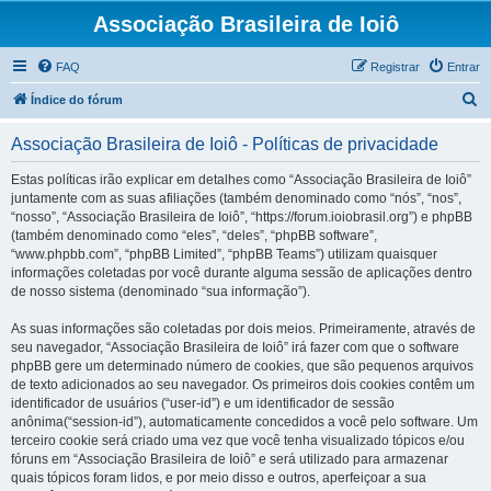
Associação Brasileira de Ioiô
FAQ
Registrar
Entrar
P
Índice do fórum
e
Associação Brasileira de Ioiô - Políticas de privacidade
s
q
Estas políticas irão explicar em detalhes como “Associação Brasileira de Ioiô”
juntamente com as suas afiliações (também denominado como “nós”, “nos”,
u
“nosso”, “Associação Brasileira de Ioiô”, “https://forum.ioiobrasil.org”) e phpBB
i
(também denominado como “eles”, “deles”, “phpBB software”,
“www.phpbb.com”, “phpBB Limited”, “phpBB Teams”) utilizam quaisquer
s
informações coletadas por você durante alguma sessão de aplicações dentro
a
de nosso sistema (denominado “sua informação”).
r
As suas informações são coletadas por dois meios. Primeiramente, através de
seu navegador, “Associação Brasileira de Ioiô” irá fazer com que o software
phpBB gere um determinado número de cookies, que são pequenos arquivos
de texto adicionados ao seu navegador. Os primeiros dois cookies contêm um
identificador de usuários (“user-id”) e um identificador de sessão
anônima(“session-id”), automaticamente concedidos a você pelo software. Um
terceiro cookie será criado uma vez que você tenha visualizado tópicos e/ou
fóruns em “Associação Brasileira de Ioiô” e será utilizado para armazenar
quais tópicos foram lidos, e por meio disso e outros, aperfeiçoar a sua