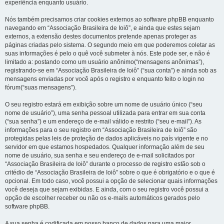
experiência enquanto usuário.
Nós também precisamos criar cookies externos ao software phpBB enquanto
navegando em “Associação Brasileira de Ioiô”, e ainda que estes sejam
externos, a extensão destes documentos pretende apenas proteger as
páginas criadas pelo sistema. O segundo meio em que poderemos coletar as
suas informações é pelo o quê você submeter à nós. Este pode ser, e não é
limitado a: postando como um usuário anônimo(“mensagens anônimas”),
registrando-se em “Associação Brasileira de Ioiô” (“sua conta”) e ainda sob as
mensagens enviadas por você após o registro e enquanto feito o login no
fórum(“suas mensagens”).
O seu registro estará em exibição sobre um nome de usuário único (“seu
nome de usuário”), uma senha pessoal utilizada para entrar em sua conta
(“sua senha”) e um endereço de e-mail válido e restrito (“seu e-mail”). As
informações para o seu registro em “Associação Brasileira de Ioiô” são
protegidas pelas leis de proteção de dados aplicáveis no país vigente e no
servidor em que estamos hospedados. Qualquer informação além de seu
nome de usuário, sua senha e seu endereço de e-mail solicitados por
“Associação Brasileira de Ioiô” durante o processo de registro estão sob o
critédio de “Associação Brasileira de Ioiô” sobre o que é obrigatório e o que é
opcional. Em todo caso, você possui a opção de selecionar quais informações
você deseja que sejam exibidas. E ainda, com o seu registro você possui a
opção de escolher receber ou não os e-mails automáticos gerados pelo
software phpBB.
A sua senha é codificada em nosso banco de dados para uma maior