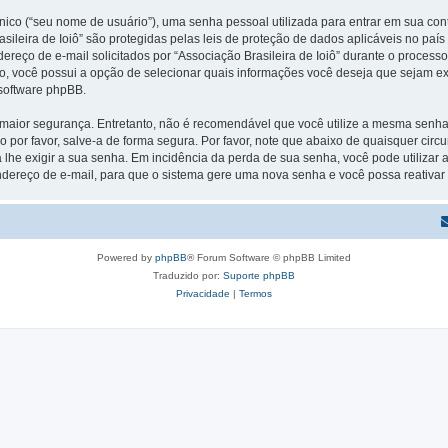
ico (“seu nome de usuário”), uma senha pessoal utilizada para entrar em sua conta
rasileira de Ioiô” são protegidas pelas leis de proteção de dados aplicáveis no p
ço de e-mail solicitados por “Associação Brasileira de Ioiô” durante o processo d
aso, você possui a opção de selecionar quais informações você deseja que sejam ex
 software phpBB.
ior segurança. Entretanto, não é recomendável que você utilize a mesma senha pa
o por favor, salve-a de forma segura. Por favor, note que abaixo de quaisquer circu
 lhe exigir a sua senha. Em incidência da perda de sua senha, você pode utilizar
endereço de e-mail, para que o sistema gere uma nova senha e você possa reativar o
Powered by
phpBB
® Forum Software © phpBB Limited
Traduzido por:
Suporte phpBB
Privacidade
|
Termos