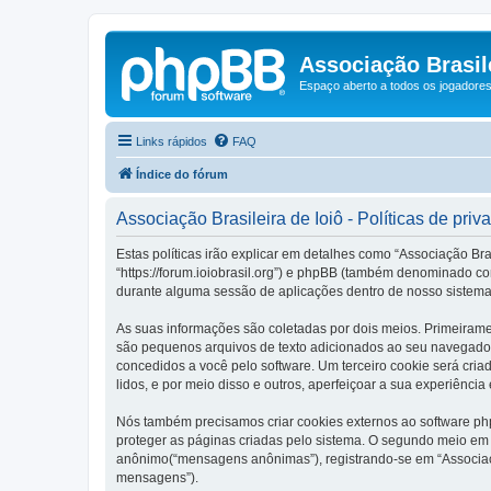
Associação Brasile
Espaço aberto a todos os jogadores 
Links rápidos
FAQ
Índice do fórum
Associação Brasileira de Ioiô - Políticas de priv
Estas políticas irão explicar em detalhes como “Associação Bra
“https://forum.ioiobrasil.org”) e phpBB (também denominado c
durante alguma sessão de aplicações dentro de nosso sistema
As suas informações são coletadas por dois meios. Primeirame
são pequenos arquivos de texto adicionados ao seu navegador. 
concedidos a você pelo software. Um terceiro cookie será cria
lidos, e por meio disso e outros, aperfeiçoar a sua experiência
Nós também precisamos criar cookies externos ao software ph
proteger as páginas criadas pelo sistema. O segundo meio em 
anônimo(“mensagens anônimas”), registrando-se em “Associação
mensagens”).