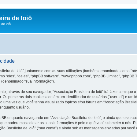
ira de Ioiô
de ioiô
acidade
sileira de Ioiô” juntamente com as suas afiliações (também denominado como “nós”, 
omo “eles”, “deles”, “phpBB software”, “www.phpbb.com”, “phpBB Limited”, “phpBB 
 (denominado “sua informação”).
nte, através de seu navegador, “Associação Brasileira de Ioiô” irá fazer com qu
Os primeiros dois cookies contêm um identificador de usuários (“user-id”) e um i
do uma vez que você tenha visualizado tópicos e/ou fóruns em “Associação Brasileir
 enquanto usuário.
pBB enquanto navegando em “Associação Brasileira de Ioiô”, e ainda que estes 
que poderemos coletar as suas informações é pelo o quê você submeter à nós. Est
 Brasileira de Ioiô” (“sua conta”) e ainda sob as mensagens enviadas por você ap