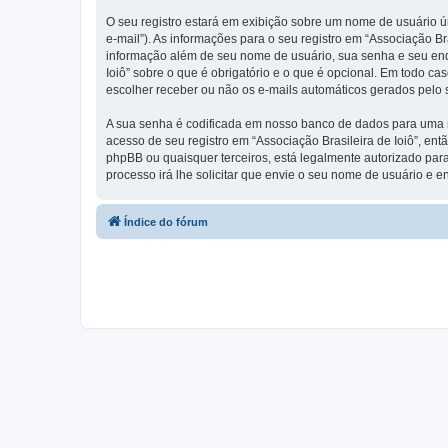
O seu registro estará em exibição sobre um nome de usuário ún
e-mail”). As informações para o seu registro em “Associação B
informação além de seu nome de usuário, sua senha e seu endere
Ioiô” sobre o que é obrigatório e o que é opcional. Em todo c
escolher receber ou não os e-mails automáticos gerados pelo
A sua senha é codificada em nosso banco de dados para uma ma
acesso de seu registro em “Associação Brasileira de Ioiô”, entã
phpBB ou quaisquer terceiros, está legalmente autorizado para
processo irá lhe solicitar que envie o seu nome de usuário e 
Índice do fórum