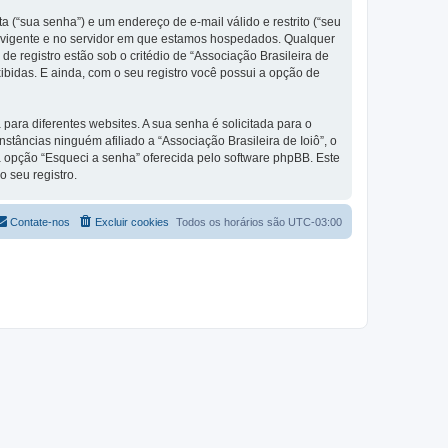
 (“sua senha”) e um endereço de e-mail válido e restrito (“seu
aís vigente e no servidor em que estamos hospedados. Qualquer
e registro estão sob o critédio de “Associação Brasileira de
ibidas. E ainda, com o seu registro você possui a opção de
ra diferentes websites. A sua senha é solicitada para o
nstâncias ninguém afiliado a “Associação Brasileira de Ioiô”, o
 a opção “Esqueci a senha” oferecida pelo software phpBB. Este
 seu registro.
Contate-nos
Excluir cookies
Todos os horários são
UTC-03:00