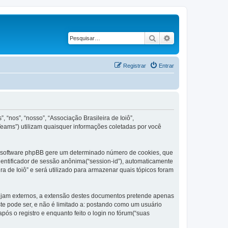
Pesquisar
Pesquisa avançad
Registrar
Entrar
“nos”, “nosso”, “Associação Brasileira de Ioiô”,
Teams”) utilizam quaisquer informações coletadas por você
e o software phpBB gere um determinado número de cookies, que
dentificador de sessão anônima(“session-id”), automaticamente
a de Ioiô” e será utilizado para armazenar quais tópicos foram
sejam externos, a extensão destes documentos pretende apenas
e pode ser, e não é limitado a: postando como um usuário
ós o registro e enquanto feito o login no fórum(“suas