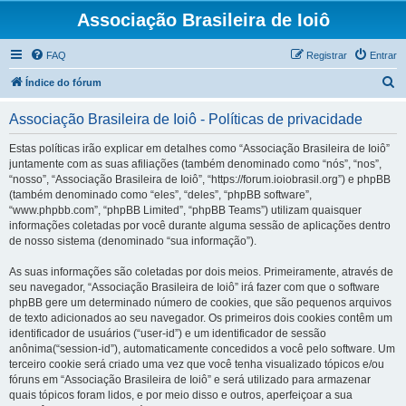
Associação Brasileira de Ioiô
FAQ
Registrar
Entrar
P
Índice do fórum
e
Associação Brasileira de Ioiô - Políticas de privacidade
s
q
Estas políticas irão explicar em detalhes como “Associação Brasileira de Ioiô”
juntamente com as suas afiliações (também denominado como “nós”, “nos”,
u
“nosso”, “Associação Brasileira de Ioiô”, “https://forum.ioiobrasil.org”) e phpBB
i
(também denominado como “eles”, “deles”, “phpBB software”,
“www.phpbb.com”, “phpBB Limited”, “phpBB Teams”) utilizam quaisquer
s
informações coletadas por você durante alguma sessão de aplicações dentro
a
de nosso sistema (denominado “sua informação”).
r
As suas informações são coletadas por dois meios. Primeiramente, através de
seu navegador, “Associação Brasileira de Ioiô” irá fazer com que o software
phpBB gere um determinado número de cookies, que são pequenos arquivos
de texto adicionados ao seu navegador. Os primeiros dois cookies contêm um
identificador de usuários (“user-id”) e um identificador de sessão
anônima(“session-id”), automaticamente concedidos a você pelo software. Um
terceiro cookie será criado uma vez que você tenha visualizado tópicos e/ou
fóruns em “Associação Brasileira de Ioiô” e será utilizado para armazenar
quais tópicos foram lidos, e por meio disso e outros, aperfeiçoar a sua