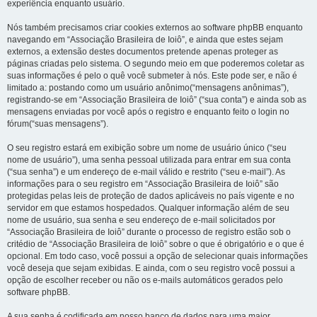
experiência enquanto usuário.
Nós também precisamos criar cookies externos ao software phpBB enquanto
navegando em “Associação Brasileira de Ioiô”, e ainda que estes sejam
externos, a extensão destes documentos pretende apenas proteger as
páginas criadas pelo sistema. O segundo meio em que poderemos coletar as
suas informações é pelo o quê você submeter à nós. Este pode ser, e não é
limitado a: postando como um usuário anônimo(“mensagens anônimas”),
registrando-se em “Associação Brasileira de Ioiô” (“sua conta”) e ainda sob as
mensagens enviadas por você após o registro e enquanto feito o login no
fórum(“suas mensagens”).
O seu registro estará em exibição sobre um nome de usuário único (“seu
nome de usuário”), uma senha pessoal utilizada para entrar em sua conta
(“sua senha”) e um endereço de e-mail válido e restrito (“seu e-mail”). As
informações para o seu registro em “Associação Brasileira de Ioiô” são
protegidas pelas leis de proteção de dados aplicáveis no país vigente e no
servidor em que estamos hospedados. Qualquer informação além de seu
nome de usuário, sua senha e seu endereço de e-mail solicitados por
“Associação Brasileira de Ioiô” durante o processo de registro estão sob o
critédio de “Associação Brasileira de Ioiô” sobre o que é obrigatório e o que é
opcional. Em todo caso, você possui a opção de selecionar quais informações
você deseja que sejam exibidas. E ainda, com o seu registro você possui a
opção de escolher receber ou não os e-mails automáticos gerados pelo
software phpBB.
A sua senha é codificada em nosso banco de dados para uma maior