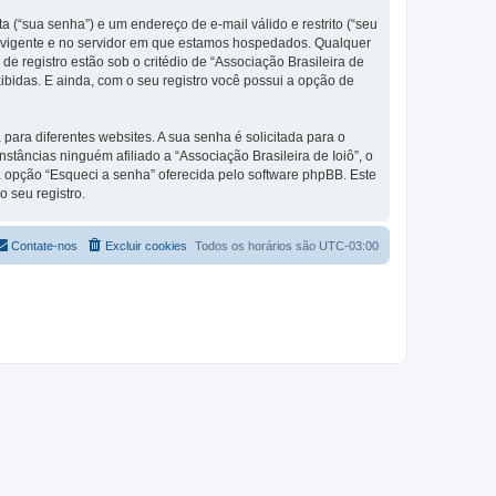
 (“sua senha”) e um endereço de e-mail válido e restrito (“seu
aís vigente e no servidor em que estamos hospedados. Qualquer
e registro estão sob o critédio de “Associação Brasileira de
ibidas. E ainda, com o seu registro você possui a opção de
ra diferentes websites. A sua senha é solicitada para o
nstâncias ninguém afiliado a “Associação Brasileira de Ioiô”, o
 a opção “Esqueci a senha” oferecida pelo software phpBB. Este
 seu registro.
Contate-nos
Excluir cookies
Todos os horários são
UTC-03:00