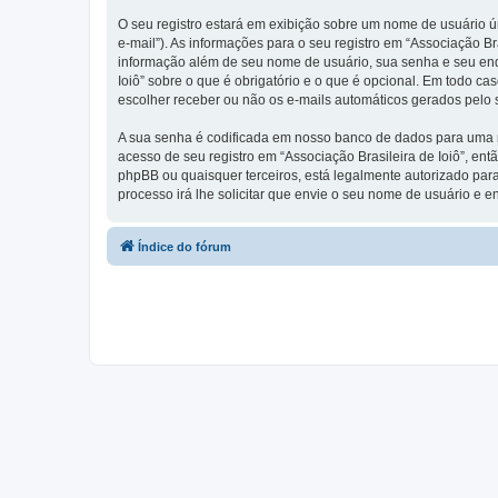
O seu registro estará em exibição sobre um nome de usuário ún
e-mail”). As informações para o seu registro em “Associação B
informação além de seu nome de usuário, sua senha e seu endere
Ioiô” sobre o que é obrigatório e o que é opcional. Em todo c
escolher receber ou não os e-mails automáticos gerados pelo
A sua senha é codificada em nosso banco de dados para uma ma
acesso de seu registro em “Associação Brasileira de Ioiô”, entã
phpBB ou quaisquer terceiros, está legalmente autorizado para
processo irá lhe solicitar que envie o seu nome de usuário e 
Índice do fórum