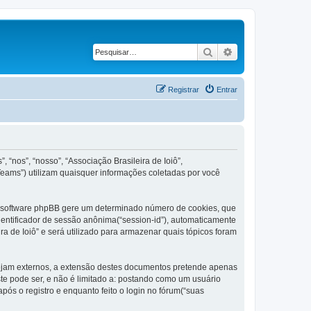
Pesquisar
Pesquisa avançad
Registrar
Entrar
“nos”, “nosso”, “Associação Brasileira de Ioiô”,
Teams”) utilizam quaisquer informações coletadas por você
e o software phpBB gere um determinado número de cookies, que
dentificador de sessão anônima(“session-id”), automaticamente
a de Ioiô” e será utilizado para armazenar quais tópicos foram
sejam externos, a extensão destes documentos pretende apenas
e pode ser, e não é limitado a: postando como um usuário
ós o registro e enquanto feito o login no fórum(“suas