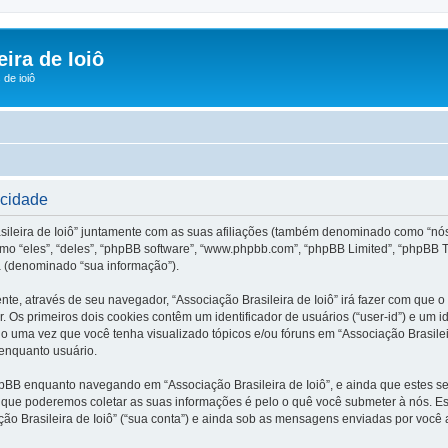
ira de Ioiô
de ioiô
acidade
sileira de Ioiô” juntamente com as suas afiliações (também denominado como “nós”, 
omo “eles”, “deles”, “phpBB software”, “www.phpbb.com”, “phpBB Limited”, “phpBB 
 (denominado “sua informação”).
nte, através de seu navegador, “Associação Brasileira de Ioiô” irá fazer com qu
Os primeiros dois cookies contêm um identificador de usuários (“user-id”) e um i
do uma vez que você tenha visualizado tópicos e/ou fóruns em “Associação Brasileir
 enquanto usuário.
pBB enquanto navegando em “Associação Brasileira de Ioiô”, e ainda que estes 
que poderemos coletar as suas informações é pelo o quê você submeter à nós. Est
 Brasileira de Ioiô” (“sua conta”) e ainda sob as mensagens enviadas por você ap