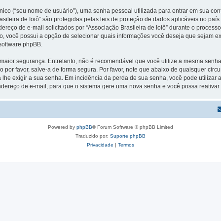
ico (“seu nome de usuário”), uma senha pessoal utilizada para entrar em sua conta
rasileira de Ioiô” são protegidas pelas leis de proteção de dados aplicáveis no p
ço de e-mail solicitados por “Associação Brasileira de Ioiô” durante o processo d
aso, você possui a opção de selecionar quais informações você deseja que sejam ex
 software phpBB.
ior segurança. Entretanto, não é recomendável que você utilize a mesma senha pa
o por favor, salve-a de forma segura. Por favor, note que abaixo de quaisquer circu
 lhe exigir a sua senha. Em incidência da perda de sua senha, você pode utilizar
endereço de e-mail, para que o sistema gere uma nova senha e você possa reativar o
Powered by
phpBB
® Forum Software © phpBB Limited
Traduzido por:
Suporte phpBB
Privacidade
|
Termos