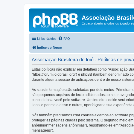
Associação Brasile
Espaço aberto a todos os jogadores 
Links rápidos
FAQ
Índice do fórum
Associação Brasileira de Ioiô - Políticas de priv
Estas políticas irão explicar em detalhes como “Associação Bra
“https://forum.ioiobrasil.org”) e phpBB (também denominado c
durante alguma sessão de aplicações dentro de nosso sistema
As suas informações são coletadas por dois meios. Primeirame
são pequenos arquivos de texto adicionados ao seu navegador. 
concedidos a você pelo software. Um terceiro cookie será cria
lidos, e por meio disso e outros, aperfeiçoar a sua experiência
Nós também precisamos criar cookies externos ao software ph
proteger as páginas criadas pelo sistema. O segundo meio em 
anônimo(“mensagens anônimas”), registrando-se em “Associação
mensagens”).