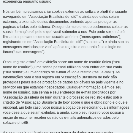
experiência enquanto usuário.
Nós também precisamos criar cookies externos ao software phpBB enquanto
navegando em “Associação Brasileira de Ioiô”, e ainda que estes sejam
externos, a extensão destes documentos pretende apenas proteger as
páginas criadas pelo sistema. O segundo meio em que poderemos coletar as
suas informações é pelo o quê você submeter à nós. Este pode ser, e não é
limitado a: postando como um usuário anônimo(“mensagens anônimas”),
registrando-se em “Associação Brasileira de Ioiô” (“sua conta”) e ainda sob as
mensagens enviadas por você após o registro e enquanto feito o login no
fórum(“suas mensagens”).
O seu registro estará em exibição sobre um nome de usuário único (“seu
nome de usuário”), uma senha pessoal utilizada para entrar em sua conta
(“sua senha”) e um endereço de e-mail válido e restrito (“seu e-mail”). As
informações para o seu registro em “Associação Brasileira de Ioiô” são
protegidas pelas leis de proteção de dados aplicáveis no país vigente e no
servidor em que estamos hospedados. Qualquer informação além de seu
nome de usuário, sua senha e seu endereço de e-mail solicitados por
“Associação Brasileira de Ioiô” durante o processo de registro estão sob o
critédio de “Associação Brasileira de Ioiô” sobre o que é obrigatório e o que é
opcional. Em todo caso, você possui a opção de selecionar quais informações
você deseja que sejam exibidas. E ainda, com o seu registro você possui a
opção de escolher receber ou não os e-mails automáticos gerados pelo
software phpBB.
A sua senha é codificada em nosso banco de dados para uma maior