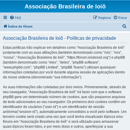
Associação Brasileira de Ioiô
FAQ
Registrar
Entrar
P
Índice do fórum
e
Associação Brasileira de Ioiô - Políticas de privacidade
s
q
Estas políticas irão explicar em detalhes como “Associação Brasileira de Ioiô”
juntamente com as suas afiliações (também denominado como “nós”, “nos”,
u
“nosso”, “Associação Brasileira de Ioiô”, “https://forum.ioiobrasil.org”) e phpBB
i
(também denominado como “eles”, “deles”, “phpBB software”,
“www.phpbb.com”, “phpBB Limited”, “phpBB Teams”) utilizam quaisquer
s
informações coletadas por você durante alguma sessão de aplicações dentro
a
de nosso sistema (denominado “sua informação”).
r
As suas informações são coletadas por dois meios. Primeiramente, através de
seu navegador, “Associação Brasileira de Ioiô” irá fazer com que o software
phpBB gere um determinado número de cookies, que são pequenos arquivos
de texto adicionados ao seu navegador. Os primeiros dois cookies contêm um
identificador de usuários (“user-id”) e um identificador de sessão
anônima(“session-id”), automaticamente concedidos a você pelo software. Um
terceiro cookie será criado uma vez que você tenha visualizado tópicos e/ou
fóruns em “Associação Brasileira de Ioiô” e será utilizado para armazenar
quais tópicos foram lidos, e por meio disso e outros, aperfeiçoar a sua