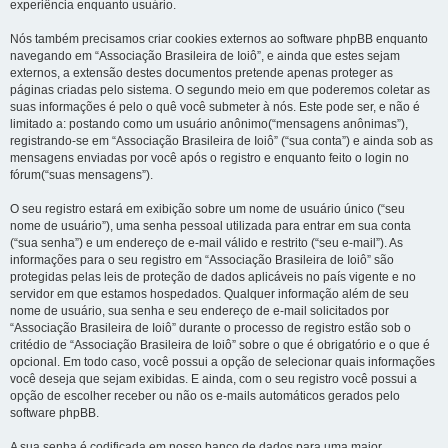
experiência enquanto usuário.
Nós também precisamos criar cookies externos ao software phpBB enquanto
navegando em “Associação Brasileira de Ioiô”, e ainda que estes sejam
externos, a extensão destes documentos pretende apenas proteger as
páginas criadas pelo sistema. O segundo meio em que poderemos coletar as
suas informações é pelo o quê você submeter à nós. Este pode ser, e não é
limitado a: postando como um usuário anônimo(“mensagens anônimas”),
registrando-se em “Associação Brasileira de Ioiô” (“sua conta”) e ainda sob as
mensagens enviadas por você após o registro e enquanto feito o login no
fórum(“suas mensagens”).
O seu registro estará em exibição sobre um nome de usuário único (“seu
nome de usuário”), uma senha pessoal utilizada para entrar em sua conta
(“sua senha”) e um endereço de e-mail válido e restrito (“seu e-mail”). As
informações para o seu registro em “Associação Brasileira de Ioiô” são
protegidas pelas leis de proteção de dados aplicáveis no país vigente e no
servidor em que estamos hospedados. Qualquer informação além de seu
nome de usuário, sua senha e seu endereço de e-mail solicitados por
“Associação Brasileira de Ioiô” durante o processo de registro estão sob o
critédio de “Associação Brasileira de Ioiô” sobre o que é obrigatório e o que é
opcional. Em todo caso, você possui a opção de selecionar quais informações
você deseja que sejam exibidas. E ainda, com o seu registro você possui a
opção de escolher receber ou não os e-mails automáticos gerados pelo
software phpBB.
A sua senha é codificada em nosso banco de dados para uma maior