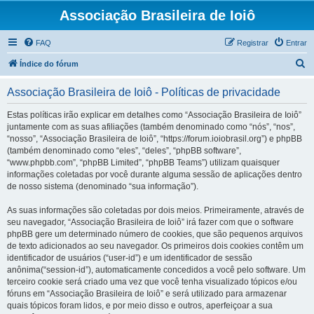
Associação Brasileira de Ioiô
FAQ
Registrar
Entrar
P
Índice do fórum
e
Associação Brasileira de Ioiô - Políticas de privacidade
s
q
Estas políticas irão explicar em detalhes como “Associação Brasileira de Ioiô”
juntamente com as suas afiliações (também denominado como “nós”, “nos”,
u
“nosso”, “Associação Brasileira de Ioiô”, “https://forum.ioiobrasil.org”) e phpBB
i
(também denominado como “eles”, “deles”, “phpBB software”,
“www.phpbb.com”, “phpBB Limited”, “phpBB Teams”) utilizam quaisquer
s
informações coletadas por você durante alguma sessão de aplicações dentro
a
de nosso sistema (denominado “sua informação”).
r
As suas informações são coletadas por dois meios. Primeiramente, através de
seu navegador, “Associação Brasileira de Ioiô” irá fazer com que o software
phpBB gere um determinado número de cookies, que são pequenos arquivos
de texto adicionados ao seu navegador. Os primeiros dois cookies contêm um
identificador de usuários (“user-id”) e um identificador de sessão
anônima(“session-id”), automaticamente concedidos a você pelo software. Um
terceiro cookie será criado uma vez que você tenha visualizado tópicos e/ou
fóruns em “Associação Brasileira de Ioiô” e será utilizado para armazenar
quais tópicos foram lidos, e por meio disso e outros, aperfeiçoar a sua