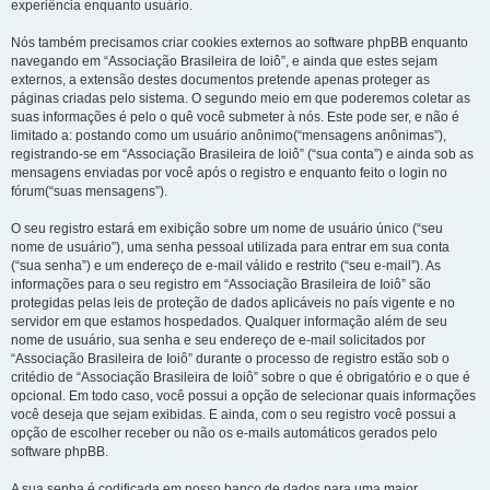
experiência enquanto usuário.
Nós também precisamos criar cookies externos ao software phpBB enquanto
navegando em “Associação Brasileira de Ioiô”, e ainda que estes sejam
externos, a extensão destes documentos pretende apenas proteger as
páginas criadas pelo sistema. O segundo meio em que poderemos coletar as
suas informações é pelo o quê você submeter à nós. Este pode ser, e não é
limitado a: postando como um usuário anônimo(“mensagens anônimas”),
registrando-se em “Associação Brasileira de Ioiô” (“sua conta”) e ainda sob as
mensagens enviadas por você após o registro e enquanto feito o login no
fórum(“suas mensagens”).
O seu registro estará em exibição sobre um nome de usuário único (“seu
nome de usuário”), uma senha pessoal utilizada para entrar em sua conta
(“sua senha”) e um endereço de e-mail válido e restrito (“seu e-mail”). As
informações para o seu registro em “Associação Brasileira de Ioiô” são
protegidas pelas leis de proteção de dados aplicáveis no país vigente e no
servidor em que estamos hospedados. Qualquer informação além de seu
nome de usuário, sua senha e seu endereço de e-mail solicitados por
“Associação Brasileira de Ioiô” durante o processo de registro estão sob o
critédio de “Associação Brasileira de Ioiô” sobre o que é obrigatório e o que é
opcional. Em todo caso, você possui a opção de selecionar quais informações
você deseja que sejam exibidas. E ainda, com o seu registro você possui a
opção de escolher receber ou não os e-mails automáticos gerados pelo
software phpBB.
A sua senha é codificada em nosso banco de dados para uma maior