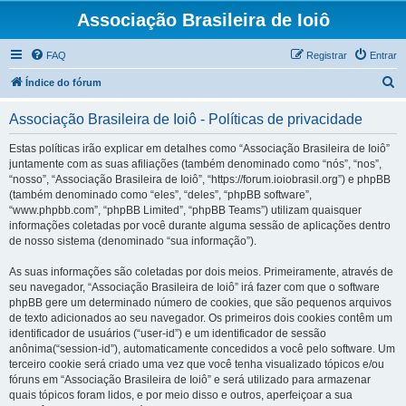
Associação Brasileira de Ioiô
FAQ
Registrar
Entrar
P
Índice do fórum
e
Associação Brasileira de Ioiô - Políticas de privacidade
s
q
Estas políticas irão explicar em detalhes como “Associação Brasileira de Ioiô”
juntamente com as suas afiliações (também denominado como “nós”, “nos”,
u
“nosso”, “Associação Brasileira de Ioiô”, “https://forum.ioiobrasil.org”) e phpBB
i
(também denominado como “eles”, “deles”, “phpBB software”,
“www.phpbb.com”, “phpBB Limited”, “phpBB Teams”) utilizam quaisquer
s
informações coletadas por você durante alguma sessão de aplicações dentro
a
de nosso sistema (denominado “sua informação”).
r
As suas informações são coletadas por dois meios. Primeiramente, através de
seu navegador, “Associação Brasileira de Ioiô” irá fazer com que o software
phpBB gere um determinado número de cookies, que são pequenos arquivos
de texto adicionados ao seu navegador. Os primeiros dois cookies contêm um
identificador de usuários (“user-id”) e um identificador de sessão
anônima(“session-id”), automaticamente concedidos a você pelo software. Um
terceiro cookie será criado uma vez que você tenha visualizado tópicos e/ou
fóruns em “Associação Brasileira de Ioiô” e será utilizado para armazenar
quais tópicos foram lidos, e por meio disso e outros, aperfeiçoar a sua